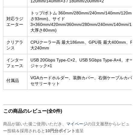
120mm/140mm×3 / 180mm/200mm×2
トップ/ボトム 360mm/280mm/240mm/140mm/120m
対応ラジ
さ93mm)、サイド
エーター
3×360mm/420mm/360mm/280mm/240mm/140mm/1
大厚さ80mm)
クリアラ
CPUクーラー高 最大186mm、GPU長 最大400mm、P
ンス
大240mm
インター
USB 20Gbps Type-C×2、USB 5Gbps Type-A×4、
フェース
ジャック×1
VGAカードホルダー、装飾カバー、右側ケーブルカバ
付属品
セサリーキット
この商品のレビュー(全0件)
商品が届いた後ご使用いただき、
マイページ
の注文履歴からレビュ
ー投稿＆採用されると
10円分ポイント
進呈