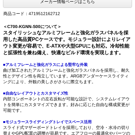
メーカー情報ページはこちら
商品コード：4719512162712
＜C700-KGNN-S00について＞
スタイリッシュなアルミフレームと強化ガラスパネルを採
用した高品質PCケースです。モジュラー設計によりレイア
ウト変更が容易で、E-ATXや大型GPUにも対応。冷却性能
と拡張性を兼ね備え、快適なビルド環境を実現します。
■アルミフレームと強化ガラスによる堅牢な外装
曲げ加工されたアルミフレームと強化ガラスパネルを採用し、耐久
性とデザイン性を両立しています。ARGBアンダーケースライティ
ングにより、外観の美しさがさらに際立ちます。
■自由なレイアウトとカスタマイズ性
内部コンポーネントの左右反転が可能な設計で、システムレイアウ
トを簡単にカスタマイズできます。好みに応じた自由な構成変更が
可能です。
■モジュラースライディングトレイでスペース活用
スライド式マザーボードトレイを採用しており、空冷・水冷の切り
替えやGPU配置の調整が容易です。エアフローの最適化やパーツの