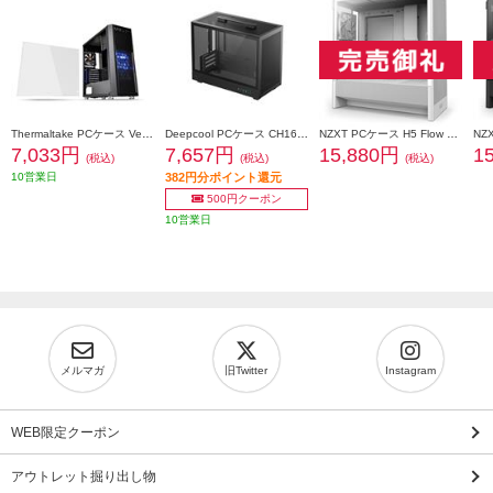
Thermaltake PCケース Versa H26 Black /w casefan CA-1J5-00M1WN-01
Deepcool PCケース CH160 PLUS R-CH160-BKNGM0-G
NZXT PCケース H5 Flow v2 White CC-H52FW-01
7,033円
7,657円
15,880円
1
(税込)
(税込)
(税込)
10営業日
382円分ポイント還元
500円クーポン
10営業日
メルマガ
旧Twitter
Instagram
WEB限定クーポン
アウトレット掘り出し物