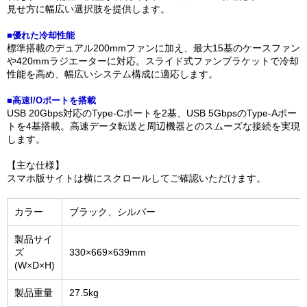
見せ方に幅広い選択肢を提供します。
■優れた冷却性能
標準搭載のデュアル200mmファンに加え、最大15基のケースファン
や420mmラジエーターに対応。スライド式ファンブラケットで冷却
性能を高め、幅広いシステム構成に適応します。
■高速I/Oポートを搭載
USB 20Gbps対応のType-Cポートを2基、USB 5GbpsのType-Aポー
トを4基搭載。高速データ転送と周辺機器とのスムーズな接続を実現
します。
【主な仕様】
スマホ版サイトは横にスクロールしてご確認いただけます。
カラー
ブラック、シルバー
製品サイ
ズ
330×669×639mm
(W×D×H)
製品重量
27.5kg