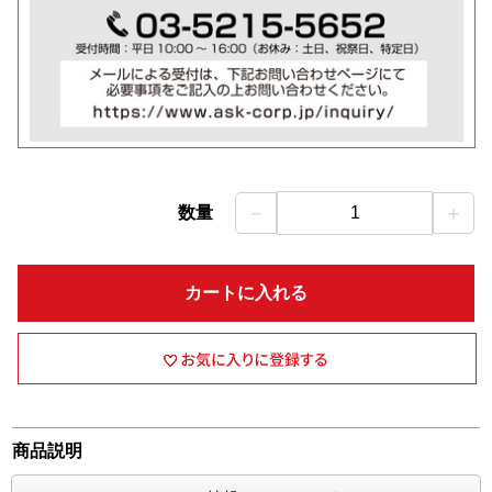
－
＋
数量
1
カートに入れる
商品説明