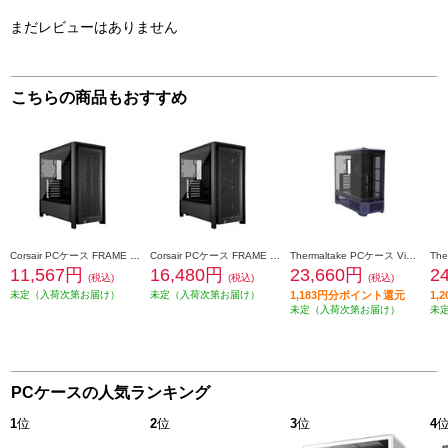
まだレビューはありません
こちらの商品もおすすめ
Corsair PCケース FRAME 4000D Performance Mid-Tower Black CC-9011290-WW
Corsair PCケース FRAME 4000D RS Mid-Tower Black CC-9011312-WW
Thermaltake PCケース View 600 TG Future Dusk CA-11H-00FNWN-00
11,567円
16,480円
23,660円
2
(税込)
(税込)
(税込)
未定（入荷次第お届け）
未定（入荷次第お届け）
1,183円分ポイント還元
1,
未定（入荷次第お届け）
未
PCケースの人気ランキング
1
位
2
位
3
位
4