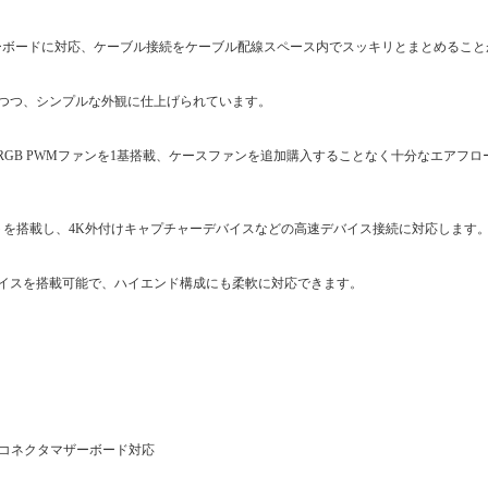
クタ―型マザーボードに対応、ケーブル接続をケーブル配線スペース内でスッキリとまとめるこ
つつ、シンプルな外観に仕上げられています。
m ARGB PWMファンを1基搭載、ケースファンを追加購入することなく十分なエアフ
Type-Aポートを搭載し、4K外付けキャプチャーデバイスなどの高速デバイス接続に対応します
デバイスを搭載可能で、ハイエンド構成にも柔軟に対応できます。
まで) 背面コネクタマザーボード対応