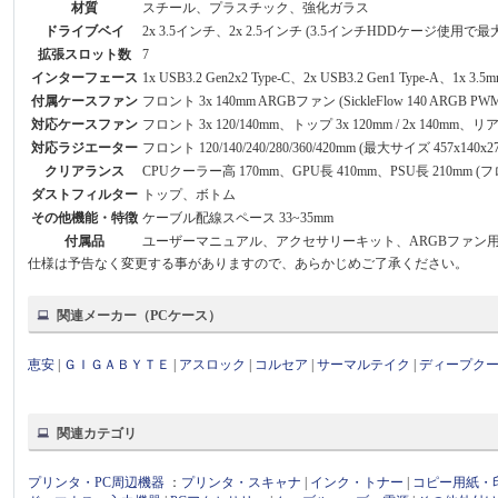
材質
スチール、プラスチック、強化ガラス
ドライブベイ
2x 3.5インチ、2x 2.5インチ (3.5インチHDDケージ使用で最大
拡張スロット数
7
インターフェース
1x USB3.2 Gen2x2 Type-C、2x USB3.2 Gen1 Type-A、1x 3.5mm
付属ケースファン
フロント 3x 140mm ARGBファン (SickleFlow 140 ARGB P
対応ケースファン
フロント 3x 120/140mm、トップ 3x 120mm / 2x 140mm、リア 
対応ラジエーター
フロント 120/140/240/280/360/420mm (最大サイズ 457x140x
クリアランス
CPUクーラー高 170mm、GPU長 410mm、PSU長 210mm
ダストフィルター
トップ、ボトム
その他機能・特徴
ケーブル配線スペース 33~35mm
付属品
ユーザーマニュアル、アクセサリーキット、ARGBファン
仕様は予告なく変更する事がありますので、あらかじめご了承ください。
関連メーカー（PCケース）
恵安
|
ＧＩＧＡＢＹＴＥ
|
アスロック
|
コルセア
|
サーマルテイク
|
ディープク
関連カテゴリ
プリンタ・PC周辺機器
：
プリンタ・スキャナ
|
インク・トナー
|
コピー用紙・