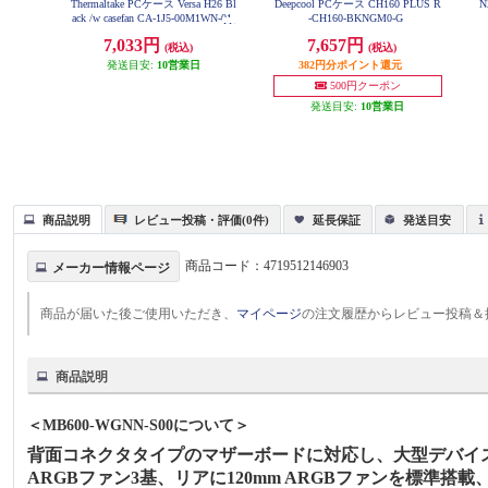
Thermaltake PCケース Versa H26 Bl
Deepcool PCケース CH160 PLUS R
N
ack /w casefan CA-1J5-00M1WN-01
-CH160-BKNGM0-G
7,033円
7,657円
(税込)
(税込)
発送目安:
10営業日
382円分ポイント還元
500円クーポン
発送目安:
10営業日
商品説明
レビュー投稿・評価(0件)
延長保証
発送目安
商品コード：
4719512146903
メーカー情報ページ
商品が届いた後ご使用いただき、
マイページ
の注文履歴からレビュー投稿＆
商品説明
＜MB600-WGNN-S00について＞
背面コネクタタイプのマザーボードに対応し、大型デバイスの
ARGBファン3基、リアに120mm ARGBファンを標準