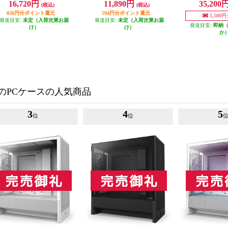
16,720円
11,890円
35,200
(税込)
(税込)
836円分ポイント還元
594円分ポイント還元
5,500
発送目安:
未定（入荷次第お届
発送目安:
未定（入荷次第お届
発送目安:
即納
け）
け）
か
のPCケースの人気商品
3
4
5
位
位