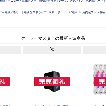
け機器
|
モニター・WEBカメラ・映像音声機器
|
ゲーミングデバイス
|
PC内蔵パーツ
|
PC用内蔵メモリー
|
内蔵 光学ドライブ
|
マザーボード
|
PC電源
|
PC用内蔵ファン各種
クーラーマスターの最新人気商品
3
位