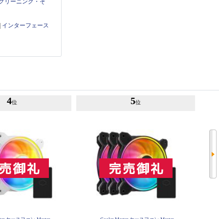
クリーニング・そ
|
インターフェース
4
5
位
位