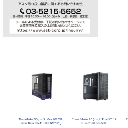
Thermaltake PCケース View 600 TG
Cooler Master PCケース Elite 502 Li
Z
Future Dusk CA-11H-00FNWN-00
te E502L-KGNN-S00