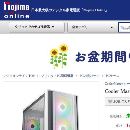
日本最大級のデジタル家電通販「Nojima Online」
クリックでカテゴリ表示
全カテゴリ
ノジマオンラインTOP
プリンタ・PC周辺機器
PC内蔵パーツ
PCケース
CoolerMaste
Cooler Ma
発送目安：
1
価格：