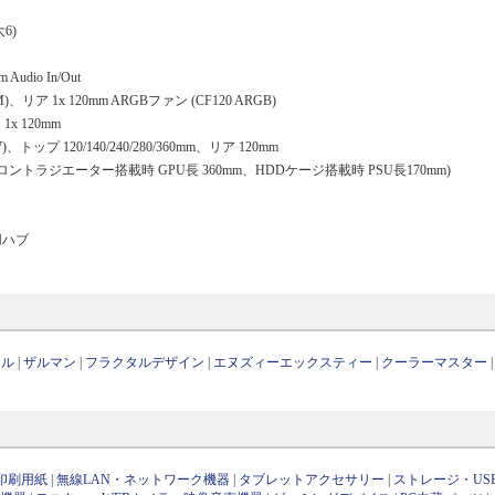
6)
 Audio In/Out
WM)、リア 1x 120mm ARGBファン (CF120 ARGB)
1x 120mm
27)、トップ 120/140/240/280/360mm、リア 120mm
 (フロントラジエーター搭載時 GPU長 360mm、HDDケージ搭載時 PSU長170mm)
用ハブ
ール
|
ザルマン
|
フラクタルデザイン
|
エヌズィーエックスティー
|
クーラーマスター
印刷用紙
|
無線LAN・ネットワーク機器
|
タブレットアクセサリー
|
ストレージ・US