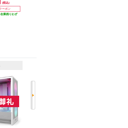
円
26,640円
9,718円
(税込)
(税込)
(税込)
1,332円分ポイント還元
485円分ポイント還元
円クーポン
発送目安:
10営業日
発送目安:
10営業日
（在庫残りわず
）
6
7
位
位
位