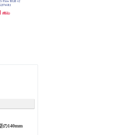
 Flow RGB v2
NZXT PCケース H5 Flow RGB v2
NZXT PCケース H9 Flow (2025) -
H52FW-R1
Black CC-H52FB-R1
White CM-H92FW-01
円
21,180円
27,980円
(税込)
(税込)
(税込)
発送目安:
10営業日
の140mm