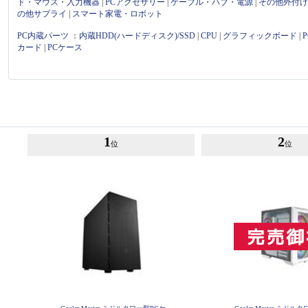
ド・マウス・入力機器
|
PCアクセサリー
|
ケーブル・ハブ・電源
|
その他外付
の他サプライ
|
スマート家電・ロボット
PC内蔵パーツ
：
内蔵HDD(ハードディスク)/SSD
|
CPU
|
グラフィックボード
|
カード
|
PCケース
1
2
位
位