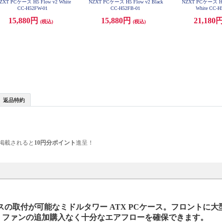
ZXT PCケース H5 Flow v2 White
NZXT PCケース H5 Flow v2 Black
NZXT PCケース H5
CC-H52FW-01
CC-H52FB-01
White CC-
15,880円
15,880円
21,180
(税込)
(税込)
返品特約
掲載されると
10円分ポイント
進呈！
取付が可能なミドルタワー ATX PCケース。フロントに大型
搭載、ファンの追加購入なく十分なエアフローを確保できます。