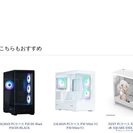
こちらもおすすめ
ALMAN PCケース P50 DS Black
ZALMAN PCケース P30 White V2
NZXT PCケース NZX
P50-DS-BLACK
P30-White-V2
eR SQUARE ENIX 1
Edition CC