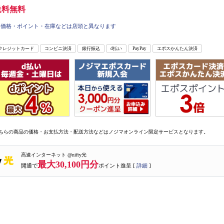
送料無料
価格・ポイント・在庫などは店頭と異なります
クレジットカード
コンビニ決済
銀行振込
d払い
PayPay
エポスかんたん決済
ちらの商品の価格・お支払方法・配送方法などはノジマオンライン限定サービスとなります。
高速インターネット @nifty光
最大30,100円分
開通で
ポイント進呈 [
詳細
]