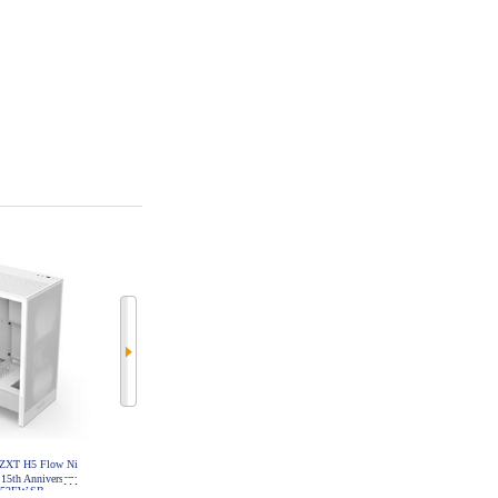
T H5 Flow Ni
NZXT PCケース H9 Flow RGB (20
ZALMAN ミドルタワーケース【Z
5th Anniversary
25) - White CM-H92FW-R1
10/大型デバイス搭載可能/ATX】 Z
-H52FW-SB
10