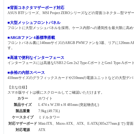
■背面コネクタマザーボード対応
ASUS BTFシリーズ、MSI Project ZEROシリーズなどの背面コネ
■大型メッシュフロントパネル
フロントに大型メッシュパネルを採用。ケース内部への通気性を最大限に高め
■ARGBファン 4基標準搭載
フロントパネル裏に140mmサイズのARGB PWMファンを3基、リアに120m
す。
■高速で便利なインターフェース
インターフェースには高速なUSB3.2 Gen 2x2 Type-CポートとGen1 
■余裕の内部スペース
410mmサイズのグラフィックスカードや210mmの電源ユニットなどの大型
【主な仕様】
スマホ版サイトは横にスクロールしてご確認いただけます。
カラー
ホワイト
製品サイズ
L 474 x W 230 x H 481mm (突起物含む)
製品重量
7.9kg (49.73L)
ケースタイプ
ミドルタワー
対応マザーボード
Mini-ITX、Micro-ATX、ATX、E-ATX(305x277mm
対応電源
ATX