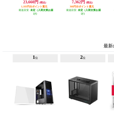
23,660円
7,362円
(税込)
(税込)
1,183円分ポイント還元
368円分ポイント還元
発送目安:
未定（入荷次第お届
発送目安:
未定（入荷次第お届
け）
け）
最新
1
2
位
位