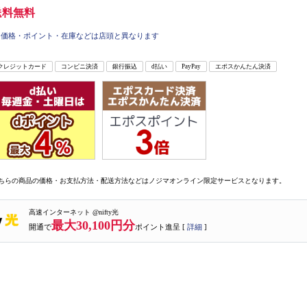
送料無料
価格・ポイント・在庫などは店頭と異なります
クレジットカード
コンビニ決済
銀行振込
d払い
PayPay
エポスかんたん決済
ちらの商品の価格・お支払方法・配送方法などはノジマオンライン限定サービスとなります。
高速インターネット @nifty光
最大30,100円分
開通で
ポイント進呈 [
詳細
]