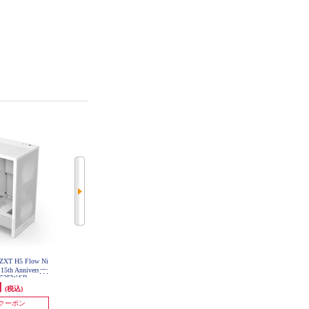
T H5 Flow Ni
NZXT PCケース H9 Flow RGB (20
ZALMAN ミドルタワーケース【Z
5th Anniversary
25) - White CM-H92FW-R1
10/大型デバイス搭載可能/ATX】 Z
-H52FW-SB
10
円
26,640円
9,718円
(税込)
(税込)
(税込)
1,332円分ポイント還元
485円分ポイント還元
円クーポン