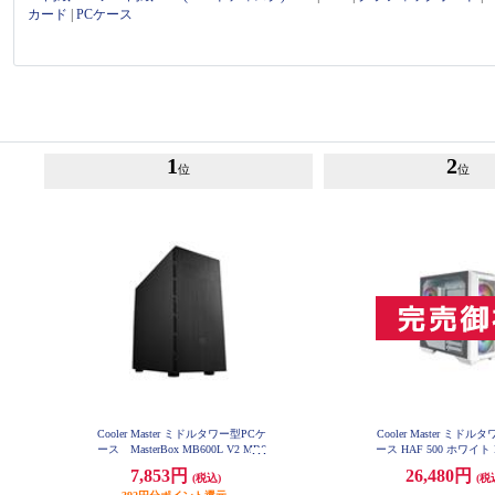
カード
|
PCケース
1
2
位
位
Cooler Master ミドルタワー型PCケ
Cooler Master ミド
ース MasterBox MB600L V2 MB6
ース HAF 500 ホワイト 
00L2-KN5N-S00
N-S00
7,853円
26,480円
(税込)
(税