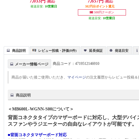
7,033円
7,657円
(税込)
(税込)
発送目安:
10営業日
382円分ポイント還元
500円クーポン
発送目安:
10営業日
商品説明
レビュー投稿・評価(0件)
延長保証
発送目安
商品コード：
4719512146910
メーカー情報ページ
商品が届いた後ご使用いただき、
マイページ
の注文履歴からレビュー投稿＆
商品説明
＜MB600L-WGNN-S00について＞
背面コネクタタイプのマザーボードに対応し、大型デバイス
スファンやラジエーターの自由なレイアウトが可能です。
■背面コネクタマザーボード対応