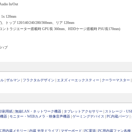
udio In/Out
1x 120mm
27)、トップ 120/140/240/280/360mm、リア 120mm
 (フロントラジエーター搭載時 GPU長 360mm、HDDケージ搭載時 PSU長170mm)
用ハブ
ール
|
ザルマン
|
フラクタルデザイン
|
エヌズィーエックスティー
|
クーラーマスター
印刷用紙
|
無線LAN・ネットワーク機器
|
タブレットアクセサリー
|
ストレージ・US
け機器
|
モニター・WEBカメラ・映像音声機器
|
ゲーミングデバイス
|
PC内蔵パーツ
|
PC用内蔵メモリー
|
内蔵 光学ドライブ
|
マザーボード
|
PC電源
|
PC用内蔵ファン各種