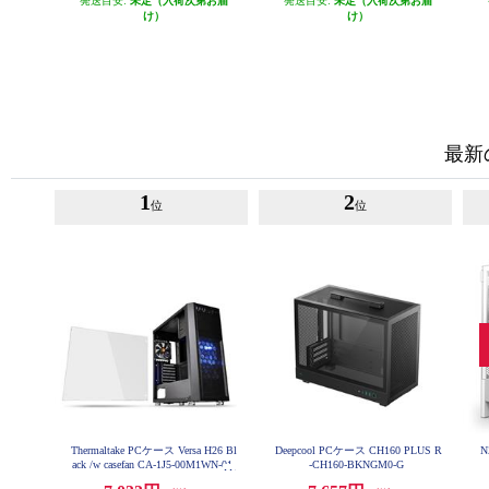
発送目安:
未定（入荷次第お届
発送目安:
未定（入荷次第お届
け）
け）
最新
1
2
位
位
Thermaltake PCケース Versa H26 Bl
Deepcool PCケース CH160 PLUS R
N
ack /w casefan CA-1J5-00M1WN-01
-CH160-BKNGM0-G