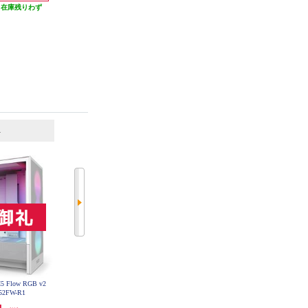
発送目安:
10営業日
発送目安:
10営業日
（在庫残りわず
）
6
7
位
位
位
 Flow RGB v2
NZXT PCケース H5 Flow RGB v2
NZXT PCケース H9 Flow (2025) -
H52FW-R1
Black CC-H52FB-R1
White CM-H92FW-01