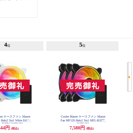
4
5
位
位
aster ケースファン Master
Cooler Master ケースファン Master
Halo2 3in1 White Editio
Fan MF120 Halo2 3in1 MFL-B2DN-
L-B2DW-213P2-R2
213P2-R2
344円
7,580円
(税込)
(税込)