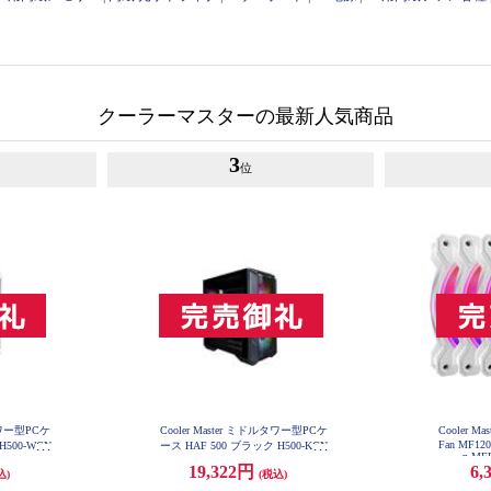
クーラーマスターの最新人気商品
3
位
ルタワー型PCケ
Cooler Master ミドルタワー型PCケ
Cooler M
Fan MF120 
H500-WGN
ース HAF 500 ブラック H500-KGN
n MF
N-S00
19,322円
6,
込)
(税込)