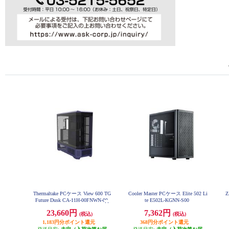
Thermaltake PCケース View 600 TG
Cooler Master PCケース Elite 502 Li
Z
Future Dusk CA-11H-00FNWN-00
te E502L-KGNN-S00
23,660円
7,362円
(税込)
(税込)
1,183円分ポイント還元
368円分ポイント還元