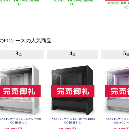
発送目安:
未定（入荷次第お届
発送目安:
未定（入荷次第お届
発送目安:
即納
け）
け）
か
のPCケースの人気商品
3
4
5
位
位
ZXT PCケース H5 Flow v2 White
NZXT PCケース H5 Flow v2 Black
NZXT PCケース H5
CC-H52FW-01
CC-H52FB-01
White CC-