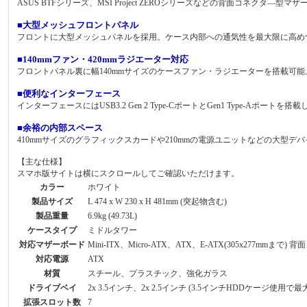
ASUS BTFシリーズ、MSI Project ZEROシリーズなどの背面コネ
■大型メッシュフロントパネル
フロントに大型メッシュパネルを採用。ケース内部への通気性を最大限に高め
■140mmファン・420mmラジエーター対応
フロントパネル裏に幅140mmサイズのケースファン・ラジエーターを搭載可
■便利なインターフェース
インターフェースにはUSB3.2 Gen 2 Type-CポートとGen1 Type-
■余裕の内部スペース
410mmサイズのグラフィックスカードや210mmの電源ユニットなどの大型
【主な仕様】
スマホ版サイトは横にスクロールしてご確認いただけます。
カラー
ホワイト
製品サイズ
L 474 x W 230 x H 481mm (突起物含む)
製品重量
6.9kg (49.73L)
ケースタイプ
ミドルタワー
対応マザーボード
Mini-ITX、Micro-ATX、ATX、E-ATX(305x277mm
対応電源
ATX
材質
スチール、プラスチック、強化ガラス
ドライブベイ
2x 3.5インチ、2x 2.5インチ (3.5インチHDDケージ使用で最大
拡張スロット数
7