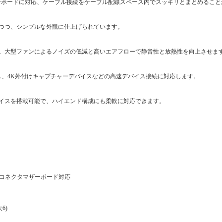
クタ―型マザーボードに対応、ケーブル接続をケーブル配線スペース内でスッキリとまとめるこ
つつ、シンプルな外観に仕上げられています。
能。大型ファンによるノイズの低減と高いエアフローで静音性と放熱性を向上させま
Aポートを搭載し、4K外付けキャプチャーデバイスなどの高速デバイス接続に対応します。
デバイスを搭載可能で、ハイエンド構成にも柔軟に対応できます。
まで) 背面コネクタマザーボード対応
6)