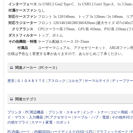
インターフェース
1x USB3.2 Gen2 Type-C、1x USB3.2 Gen1 Type-A、1x 3.5mm A
付属ケースファン
なし
対応ケースファン
フロント 3x 120/140mm、トップ 3x 120mm / 2x 140mm、リア 
対応ラジエーター
フロント 120/140/240/280/360/420mm (最大サイズ 457x140x
クリアランス
CPUクーラー高 170mm、GPU長 410mm、PSU長 210mm
ダストフィルター
トップ、ボトム
その他機能・特徴
ケーブル配線スペース 33~35mm
付属品
ユーザーマニュアル、アクセサリーキット、ARGBファン
仕様は予告なく変更する事がありますので、あらかじめご了承ください。
関連メーカー（PCケース）
恵安
|
ＧＩＧＡＢＹＴＥ
|
アスロック
|
コルセア
|
サーマルテイク
|
ディープク
関連カテゴリ
プリンタ・PC周辺機器
：
プリンタ・スキャナ
|
インク・トナー
|
コピー用紙・
ド・マウス・入力機器
|
PCアクセサリー
|
ケーブル・ハブ・電源
|
その他外付
の他サプライ
|
スマート家電・ロボット
PC内蔵パーツ
：
内蔵HDD(ハードディスク)/SSD
|
CPU
|
グラフィックボード
|