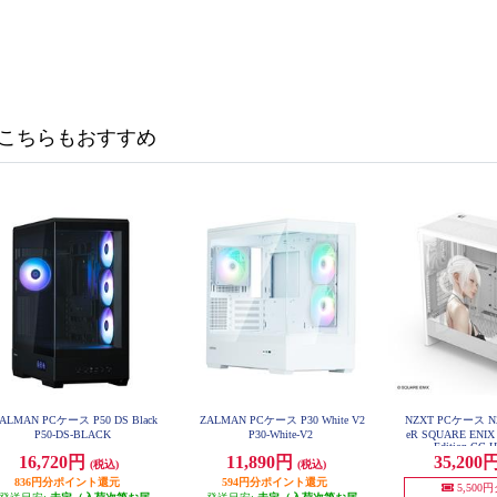
こちらもおすすめ
ALMAN PCケース P50 DS Black
ZALMAN PCケース P30 White V2
NZXT PCケース NZX
P50-DS-BLACK
P30-White-V2
eR SQUARE ENIX 1
Edition CC
16,720円
11,890円
35,200
(税込)
(税込)
836円分ポイント還元
594円分ポイント還元
5,500