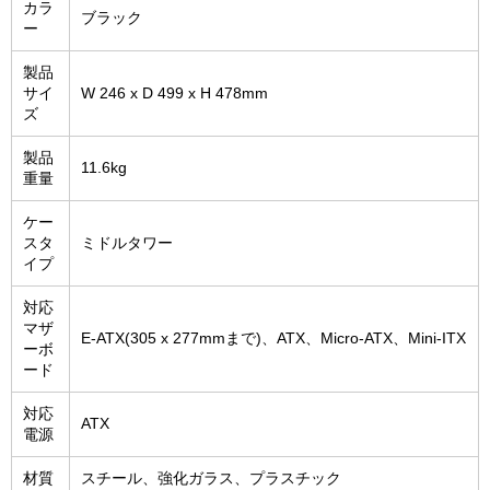
カラ
ブラック
ー
製品
サイ
W 246 x D 499 x H 478mm
ズ
製品
11.6kg
重量
ケー
スタ
ミドルタワー
イプ
対応
マザ
E-ATX(305 x 277mmまで)、ATX、Micro-ATX、Mini-ITX
ーボ
ード
対応
ATX
電源
材質
スチール、強化ガラス、プラスチック