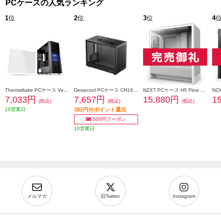
PCケースの人気ランキング
1
位
2
位
3
位
4
Thermaltake PCケース Versa H26 Black /w casefan CA-1J5-00M1WN-01
Deepcool PCケース CH160 PLUS R-CH160-BKNGM0-G
NZXT PCケース H5 Flow v2 White CC-H52FW-01
7,033円
7,657円
15,880円
1
(税込)
(税込)
(税込)
10営業日
382円分ポイント還元
500円クーポン
10営業日
メルマガ
旧Twitter
Instagram