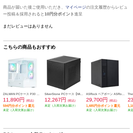
商品が届いた後ご使用いただき、
マイページ
の注文履歴からレビュ
ー投稿＆採用されると
10円分ポイント
進呈
まだレビューはありません
こちらの商品もおすすめ
ZALMAN PCケース P30 White V2 P30-White-V2
SilverStone PCケース【Mini-ITX/SUGO 16/最大275mmのGPUに対応/120mmラジエーター対応/ATX PSU対応】 SST-SG16B
ASRock ベアボーン ASRock DeskMeet X300/B/BB/BOX/JP DeskMeet-X300-B-BB-BOX-JP
11,890円
12,267円
29,700円
2
(税込)
(税込)
(税込)
594円分ポイント還元
未定（入荷次第お届け）
1,485円分ポイント還元
1,
未定（入荷次第お届け）
未定（入荷次第お届け）
未