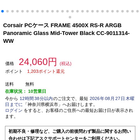
Corsair PCケース FRAME 4500X RS-R ARGB
Panoramic Glass Mid-Tower Black CC-9011314-
WW
24,060円
価格
(税込)
ポイント
1,203ポイント還元
送料
無料
在庫状況：
10営業日
今から
12
時間
38
分以内
のご注文で、最短
2026
年
08
月
27
日
木曜
日
までに
「
神奈川県横浜市
」
へお届けします。
ログイン
をすると、お客様のご住所への最短お届け日が表示され
ます。
初期不良・修理など、ご購入の前後問わず製品に関するお問い
合わせは下記アスクサポートセンターをご利用ください。