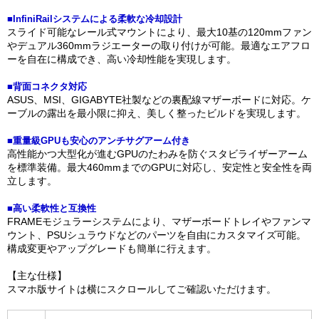
■InfiniRailシステムによる柔軟な冷却設計
スライド可能なレール式マウントにより、最大10基の120mmファン
やデュアル360mmラジエーターの取り付けが可能。最適なエアフロ
ーを自在に構成でき、高い冷却性能を実現します。
■背面コネクタ対応
ASUS、MSI、GIGABYTE社製などの裏配線マザーボードに対応。ケ
ーブルの露出を最小限に抑え、美しく整ったビルドを実現します。
■重量級GPUも安心のアンチサグアーム付き
高性能かつ大型化が進むGPUのたわみを防ぐスタビライザーアーム
を標準装備。最大460mmまでのGPUに対応し、安定性と安全性を両
立します。
■高い柔軟性と互換性
FRAMEモジュラーシステムにより、マザーボードトレイやファンマ
ウント、PSUシュラウドなどのパーツを自由にカスタマイズ可能。
構成変更やアップグレードも簡単に行えます。
【主な仕様】
スマホ版サイトは横にスクロールしてご確認いただけます。