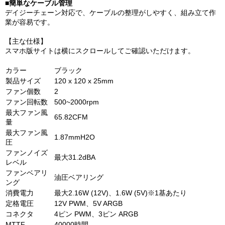
■簡単なケーブル管理
デイジーチェーン対応で、ケーブルの整理がしやすく、組み立て作
業が容易です。
【主な仕様】
スマホ版サイトは横にスクロールしてご確認いただけます。
カラー
ブラック
製品サイズ
120 x 120 x 25mm
ファン個数
2
ファン回転数
500~2000rpm
最大ファン風
65.82CFM
量
最大ファン風
1.87mmH2O
圧
ファンノイズ
最大31.2dBA
レベル
ファンベアリ
油圧ベアリング
ング
消費電力
最大2.16W (12V)、1.6W (5V)※1基あたり
定格電圧
12V PWM、5V ARGB
コネクタ
4ピン PWM、3ピン ARGB
MTTF
40000時間