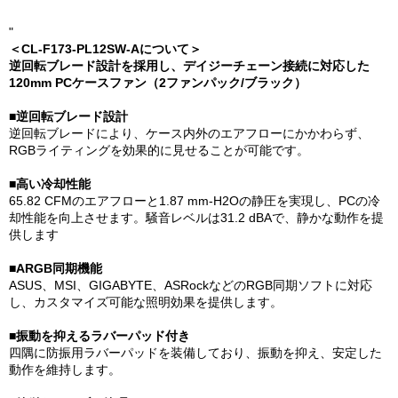
"
＜CL-F173-PL12SW-Aについて＞
逆回転ブレード設計を採用し、デイジーチェーン接続に対応した
120mm PCケースファン（2ファンパック/ブラック）
■逆回転ブレード設計
逆回転ブレードにより、ケース内外のエアフローにかかわらず、
RGBライティングを効果的に見せることが可能です。
■高い冷却性能
65.82 CFMのエアフローと1.87 mm-H2Oの静圧を実現し、PCの冷
却性能を向上させます。騒音レベルは31.2 dBAで、静かな動作を提
供します
■ARGB同期機能
ASUS、MSI、GIGABYTE、ASRockなどのRGB同期ソフトに対応
し、カスタマイズ可能な照明効果を提供します。
■振動を抑えるラバーパッド付き
四隅に防振用ラバーパッドを装備しており、振動を抑え、安定した
動作を維持します​。