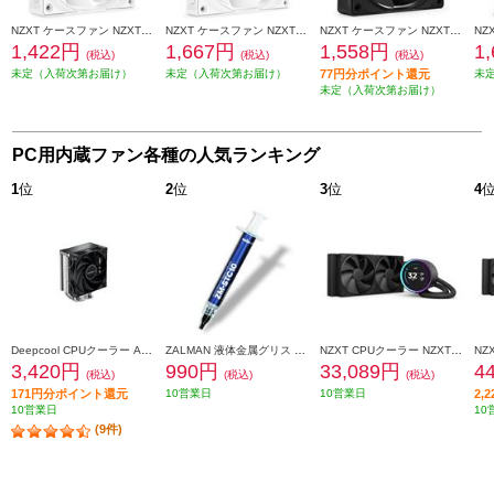
NZXT ケースファン NZXT F120Q v2 White RF-Q12SF-W2
NZXT ケースファン NZXT F140Q v2 White RF-Q14SF-W2
NZXT ケースファン NZXT F120P v2 Black RF-P12SF-B2
1,422円
1,667円
1,558円
1
(税込)
(税込)
(税込)
未定（入荷次第お届け）
未定（入荷次第お届け）
77円分ポイント還元
未
未定（入荷次第お届け）
PC用内蔵ファン各種の人気ランキング
1
位
2
位
3
位
4
Deepcool CPUクーラー AK400 R-AK400-BKNNMN-G-1
ZALMAN 液体金属グリス ZM-STC10
NZXT CPUクーラー NZXT Kraken Elite 240 v2 Black RL-KN24E-B2
3,420円
990円
33,089円
4
(税込)
(税込)
(税込)
171円分ポイント還元
10営業日
10営業日
2,
10営業日
10
(9件)