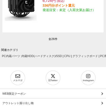
6,726円
(税込)
336円分ポイント還元
発送目安：未定（入荷次第お届け）
全26件
関連カテゴリ
PC内蔵パーツ
:
内蔵HDD(ハードディスク)/SSD
|
CPU
|
グラフィックボード
|
PC
メルマガ
旧Twitter
Instagram
WEB限定クーポン
アウトレット掘り出し物