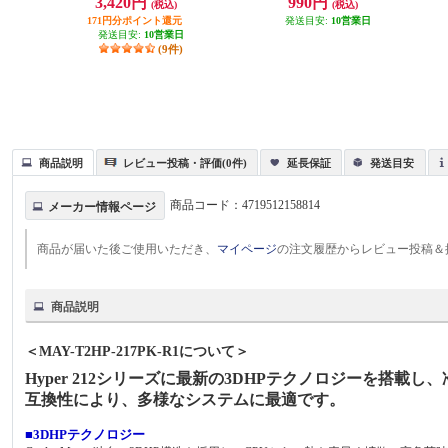
3,420円
990円
(税込)
(税込)
171円分ポイント還元
発送目安:
10営業日
発送目安:
10営業日
(9件)
商品説明
レビュー投稿・評価(0件)
延長保証
発送目安
商品コード：
4719512158814
メーカー情報ページ
商品が届いた後ご使用いただき、
マイページ
の注文履歴からレビュー投稿＆
商品説明
＜MAY-T2HP-217PK-R1について＞
Hyper 212シリーズに最新の3DHPテクノロジーを搭
互換性により、多様なシステムに最適です。
■3DHPテクノロジー