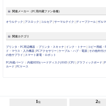
関連メーカー（PC用内蔵ファン各種）
オウルテック
|
アスロック
|
コルセア
|
サーマルテイク
|
ディープクール
|
ザル
関連カテゴリ
プリンタ・PC周辺機器
：
プリンタ・スキャナ
|
インク・トナー
|
コピー用紙・
ド・マウス・入力機器
|
PCアクセサリー
|
ケーブル・ハブ・電源
|
その他外付
の他サプライ
|
スマート家電・ロボット
PC内蔵パーツ
：
内蔵HDD(ハードディスク)/SSD
|
CPU
|
グラフィックボード
|
カード
|
PCケース
1
2
位
位