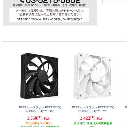
NZXT ケースファン NZXT F120Q
NZXT ケースファン NZXT F120Q
N
v2 Black RF-Q12SF-B2
v2 White RF-Q12SF-W2
1,558円
1,422円
(税込)
(税込)
77円分ポイント還元
発送目安:
未定（入荷次第お届