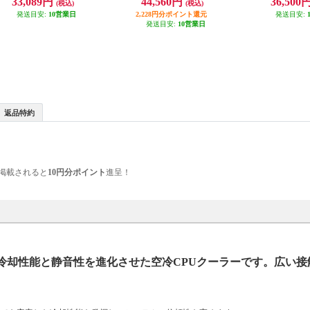
33,089円
44,560円
36,500
(税込)
(税込)
発送目安:
10営業日
2,228円分ポイント還元
発送目安:
発送目安:
10営業日
返品特約
掲載されると
10円分ポイント
進呈！
載し、冷却性能と静音性を進化させた空冷CPUクーラーです。広い