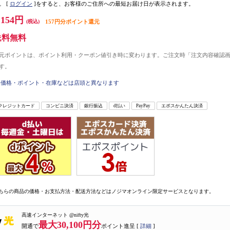
。
[
ログイン
]をすると、お客様のご住所への最短お届け日が表示されます。
,154円
(税込)
157円分ポイント還元
送料無料
元ポイントは、ポイント利用・クーポン値引き時に変わります。ご注文時「注文内容確認
す。
価格・ポイント・在庫などは店頭と異なります
クレジットカード
コンビニ決済
銀行振込
d払い
PayPay
エポスかんたん決済
ちらの商品の価格・お支払方法・配送方法などはノジマオンライン限定サービスとなります。
高速インターネット @nifty光
最大30,100円分
開通で
ポイント進呈 [
詳細
]