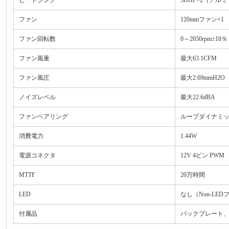
ファン
120mmファン×1
ファン回転数
0～2050rpm±10％
ファン風量
最大63.1CFM
ファン風圧
最大2.69mmH2O
ノイズレベル
最大22.6dBA
ファンベアリング
ループダイナミ
消費電力
1.44W
電源コネクタ
12V 4ピン PWM
MTTF
20万時間
LED
なし（Non-LE
付属品
バックプレート、