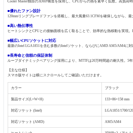
Cooler Master独自の3DHP構造を採用し、CPUからの熱を素早く拡散
■優れたファン設計
120mmリングブレードファンを搭載し、最大風量63.1CFMを確保しながら、
■高い熱伝導性
ヒートシンクとCPUとの接触面積を広く取ることで、効率的な熱移動を実現。In
■幅広いCPUソケットに対応
最新のIntel LGA1851を含む多数のIntelソケット、ならびにAMD AM5
■長寿命と信頼の保証体制
ループダイナミックベアリング採用により、MTTFは20万時間超の耐久性。
【主な仕様】
スマホ版サイトは横にスクロールしてご確認いただけます。
カラー
ブラック
製品サイズ(L×W×H)
133×86×158 mm
対応ソケット (Intel)
LGA1851/1700/120
対応ソケット (AMD)
AM5/AM4
ヒートシンク
3DHP×2（アル