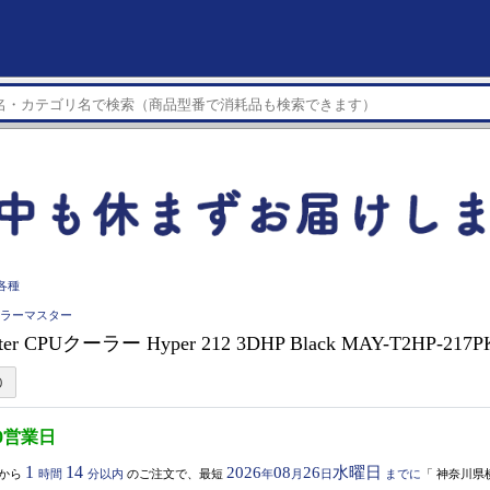
各種
r クーラーマスター
ster CPUクーラー Hyper 212 3DHP Black MAY-T2HP-217
0営業日
1
14
2026
08
26
水曜日
から
時間
分以内
のご注文で、最短
年
月
日
までに
「
神奈川県