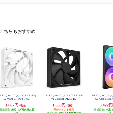
こちらもおすすめ
ZXT ケースファン NZXT F140Q
NZXT ケースファン NZXT F120P
NZXT ケースファン 
v2 White RF-Q14SF-W2
v2 Black RF-P12SF-B2
GB Core Black
1,667円
1,558円
5,422
(税込)
(税込)
発送目安:
未定（入荷次第お届
77円分ポイント還元
発送目安:
未定