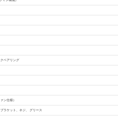
ックベアリング
Dファン仕様）
ブラケット、ネジ、 グリース