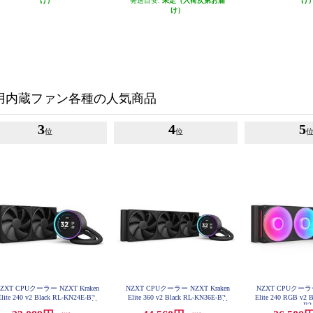
け）
発送目安:
未定（入荷次第お届
け
け）
C用内蔵ファン各種の人気商品
3
4
5
位
位
ZXT CPUクーラー NZXT Kraken
NZXT CPUクーラー NZXT Kraken
NZXT CPUクーラー 
Elite 240 v2 Black RL-KN24E-B2
Elite 360 v2 Black RL-KN36E-B2
Elite 240 RGB v2 
B