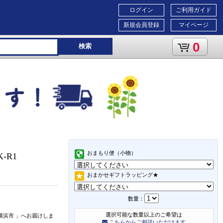
ログイン
ご利用ガイド
新規会員登録
マイページ
0
検索
おまもり便（小物）
PK-R1
おまかせギフトラッピング★
数量：
選択可能な数量以上のご希望は
横浜市
」
へお届けしま
こちらからご相談いただけます