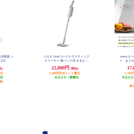
き温冷風扇 シ
シロカ 2wayコードレススティック
siroc
252
クリーナー 紙パック式 かるピカ
ー おうちシ
パワー SV-SK371
22,880円
17
込)
(税込)
還元
2,288円分ポイント還元
1,7
業日
発送目安:
5営業日
発送目安
件)