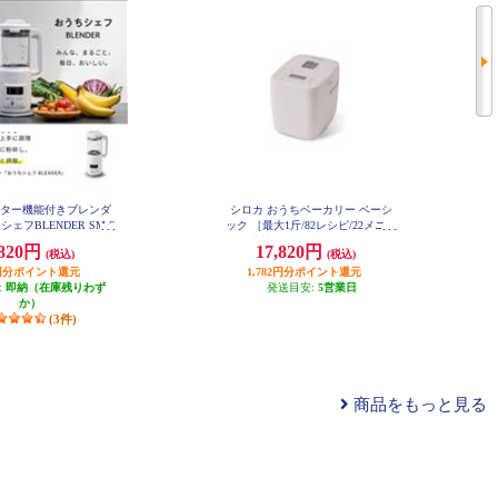
a ヒーター機能付きブレンダ
シロカ おうちベーカリー ベーシ
ェフBLENDER SM-S
ック ［最大1斤/82レシピ/22メニュ
151W
ー搭載/ホワイト］ SB-1D271
,820円
17,820円
(税込)
(税込)
82円分ポイント還元
1,782円分ポイント還元
:
即納（在庫残りわず
発送目安:
5営業日
か）
(3件)
商品をもっと見る