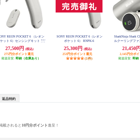
ONY REON POCKET 6 （レオン
SONY REON POCKET 6（レオン
SharkNinja Shark
ケット 6）センシングキット RN
ポケット 6） RNPK-6
ルクーリングファン
PK-6T
22J
27,500円
25,300円
21,450
(税込)
(税込)
275円分ポイント還元
253円分ポイント還元
2,145円分ポ
発送目安:
即納（在庫あり）
(1件)
発送目安:
即納
返品特約
掲載されると
10円分ポイント
進呈！