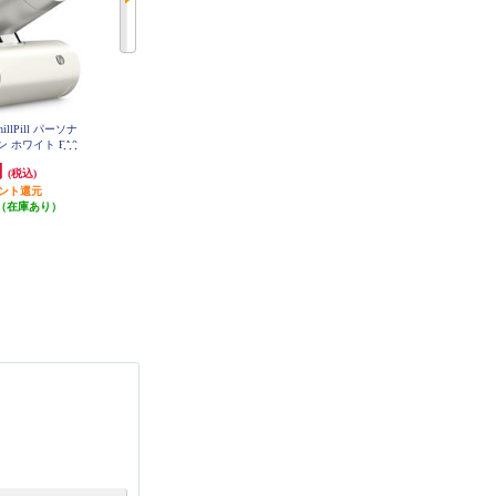
 ChillPill パーソナ
【在庫限り終了】 Dyson Dyson Hu
ELSONIC ACリビング扇風機 ES-A
CF02
 ホワイト FA0
shJet Mini Coolファン【乱流を抑
WH
え、的確に風を届けます/パワフル
円
17,600円
2,728円
(税込)
(税込)
(税込)
な涼風/安全設計/ストーン＆ブラ
イント還元
ッシュ】 PF01-SB
(1件)
81円分ポイント還元
（在庫あり）
発送目安:
即納（在庫あり）
(3件)