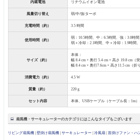
内蔵電池
リチウムイオン電池
風量切り替え
弱/中/強/ターボ
充電時間（約）
3.5 時間
弱：10.5時間、中：6.5時間、強：3.0時
使用時間（約）
弱＋冷却：2.1時間、中＋冷却：1.9時間
本体：
サイズ（約）
幅 8.4 cm × 奥行 5.4 cm × 高さ 19.8 
幅 8.4 cm × 奥行7.6cm × 高さ11.5 c
消費電力（約）
4.5 W
質量（約）
220 g
セット内容
本体、USBケーブル（ケーブル長：1m
扇風機・サーキュレーターのカテゴリにはこんなタイプもございます
リビング扇風機
|
壁掛け扇風機
|
サーキュレーター
|
冷風扇
|
首掛けファン・ハ