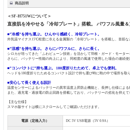
商品説明
＜SF-H751Wについて＞
直接肌を冷やせる「冷却プレート」搭載。 パワフル風量＆充
■”冷感”を持ち運ぶ。 ひんやり感続く、冷却プレート。
外気温マイナス15℃程度に冷える金属製の「冷却プレート」を搭載し、首筋
■”涼感”を持ち運ぶ。 さらにパワフルに、さらに長く。
シロカが培ってきた「ふわビューン技術」を活かして羽根・ガード・モーターを
さらに、バッテリー性能の向上により、同程度の風速で使用した場合の連続使用
■”コンパクトに”持ち運ぶ。 180度折りたためて、卓上でも便利。
ヘッドを180度折りたためるコンパクト設計で持ち運び時に鞄の中で場所を取
■安心して長く使える設計
温度センサーによるバッテリーの異常温度上昇防止機能と、長押し仕様による
また、過充電・過放電の防止回路を搭載しており、バッテリーの劣化を抑えて
【主な仕様】
スマホ版サイトは横にスクロールしてご確認いただけます。
電源（定格入力）
DC 5V USB電源（5V 0.9A）