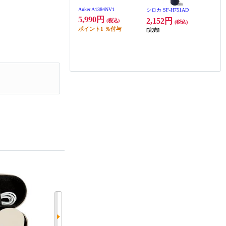
Anker A1384NV1
シロカ SF-H751AD
5,990円
2,152円
(税込)
(税込)
ポイント
1
％付与
[完売]