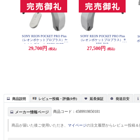
SONY REON POCKET PRO Plus
SONY REON POCKET PRO Plus
S
（レオンポケットプロプラス）セ
（レオンポケットプロプラス） R
ポ
NPK-P1P
ンシングキット RNPK-P1PT
29,700円
27,500円
(税込)
(税込)
商品説明
レビュー投稿・評価(0件)
延長保証
発送目安
商品コード：
4589919850181
メーカー情報ページ
商品が届いた後ご使用いただき、
マイページ
の注文履歴からレビュー投稿＆