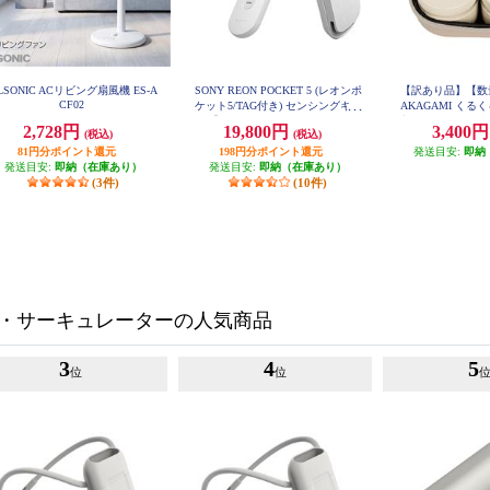
LSONIC ACリビング扇風機 ES-A
SONY REON POCKET 5 (レオンポ
【訳あり品】【数
CF02
ケット5/TAG付き) センシングキッ
AKAGAMI く
ト【ネックバンド4(RNPB-4)付き/
収納ポーチ付 ベージ
2,728円
19,800円
3,400
(税込)
(税込)
F161
冷温両対応/耐水・耐汗/静音/ホワ
81円分ポイント還元
198円分ポイント還元
イト】 RNPK-5T-W
発送目安:
即納
発送目安:
即納（在庫あり）
発送目安:
即納（在庫あり）
(3件)
(10件)
・サーキュレーターの人気商品
3
4
5
位
位