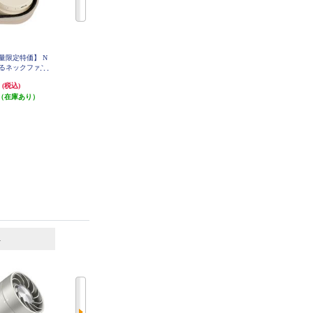
量限定特価】 N
TOFFY 充電式卓上デスクファン
ELSONIC サーキュレーター ACモ
るくるネックファン
左右自動首振り 風量4段階 グレー
ーター 適用畳数8畳 分解可能 ホワ
ュ YNG-KRN
ジュ FN17N-GE
イト EI-ACC15
円
4,890円
2,178円
(税込)
(税込)
(税込)
-BE
（在庫あり）
発送目安:
即納（在庫残りわず
65円分ポイント還元
か）
発送目安:
即納（在庫あり）
(3件)
6
7
位
位
位