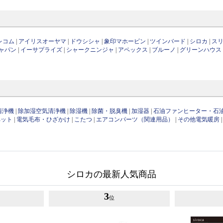
レコム
|
アイリスオーヤマ
|
ドウシシャ
|
象印マホービン
|
ツインバード
|
シロカ
|
スリ
ャパン
|
イーサプライズ
|
シャークニンジャ
|
アペックス
|
ブルーノ
|
グリーンハウス
清浄機
|
除加湿空気清浄機
|
除湿機
|
除菌・脱臭機
|
加湿器
|
石油ファンヒーター・石
ペット
|
電気毛布・ひざかけ
|
こたつ
|
エアコンパーツ（関連用品）
|
その他電気暖房
シロカの最新人気商品
3
位