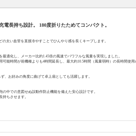
電長持ち設計。 180度折りたためてコンパクト。
などの太い血管を直接冷やすことでひんやり感を長くキープします。
最適化し、メーカー比約1.45倍の風速でパワフルな風量を実現しました。
可能時間が前機種よりも4時間延長し、最大約10.5時間（風量弱時）の長時間使用
らず、お好みの角度に曲げて卓上扇としても活躍します。
鞄の中での意図せぬ誤動作防止機能を備えた安心設計です。
長持ちさせます。