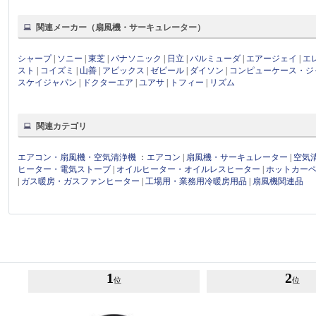
関連メーカー（扇風機・サーキュレーター）
シャープ
|
ソニー
|
東芝
|
パナソニック
|
日立
|
バルミューダ
|
エアージェイ
|
エ
スト
|
コイズミ
|
山善
|
アピックス
|
ゼピール
|
ダイソン
|
コンピューケース・ジ
スケイジャパン
|
ドクターエア
|
ユアサ
|
トフィー
|
リズム
関連カテゴリ
エアコン・扇風機・空気清浄機
：
エアコン
|
扇風機・サーキュレーター
|
空気
ヒーター・電気ストーブ
|
オイルヒーター・オイルレスヒーター
|
ホットカー
|
ガス暖房・ガスファンヒーター
|
工場用・業務用冷暖房用品
|
扇風機関連品
1
2
位
位