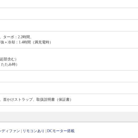
間、ターボ：2.2時間、
、強＋冷却：1.4時間（満充電時）
cm（突起部含む）
m（折りたたみ時）
）、首かけストラップ、取扱説明書（保証書）
ンディファン
|
リモコンあり
|
DCモーター搭載