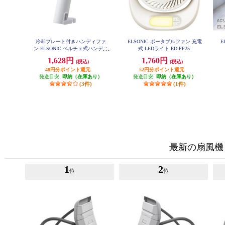
冷却プレート付きハンディファ
ELSONIC ポータブルファン 充電
E
ン ELSONIC ペルチェ式ハンディ
式 LEDライト ED-PF25
ファン EZ-PHF25
1,628円
1,760円
(税込)
(税込)
48円分ポイント還元
52円分ポイント還元
発送目安:
即納（在庫あり）
発送目安:
即納（在庫あり）
(3件)
(1件)
最新の扇風機
1
2
位
位