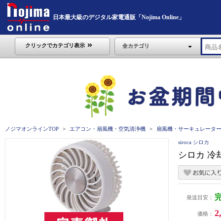
日本最大級のデジタル家電通販「Nojima Online」
クリックでカテゴリ表示
全カテゴリ
ノジマオンラインTOP
エアコン・扇風機・空気清浄機
扇風機・サーキュレータ
siroca シロカ
シロカ 冷
発送目安：
2
価格：