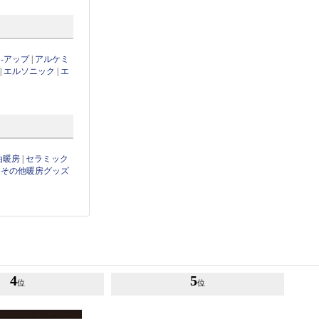
-アップ
|
アルケミ
|
エルソニック
|
エ
油暖房
|
セラミック
|
その他暖房グッズ
4
5
位
位