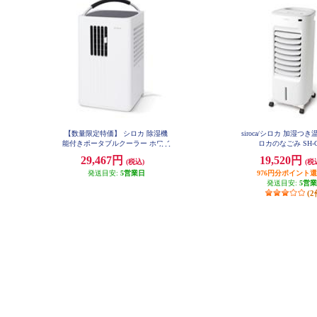
【数量限定特価】 シロカ 除湿機
siroca/シロカ 加湿つ
能付きポータブルクーラー ホワイ
ロカのなごみ SH-C
ト SY-D151-W
29,467円
19,520円
(税込)
(税
発送目安:
5営業日
976円分ポイント
発送目安:
5営
(2