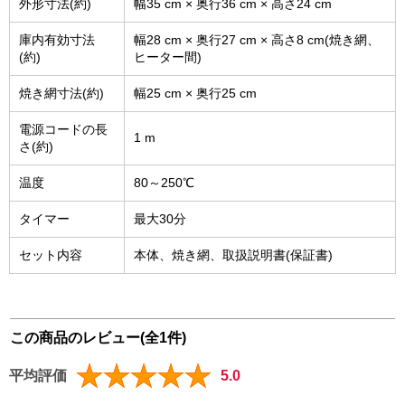
外形寸法(約)
幅35 cm × 奥行36 cm × 高さ24 cm
庫内有効寸法
幅28 cm × 奥行27 cm × 高さ8 cm(焼き網、
(約)
ヒーター間)
焼き網寸法(約)
幅25 cm × 奥行25 cm
電源コードの長
1 m
さ(約)
温度
80～250℃
タイマー
最大30分
セット内容
本体、焼き網、取扱説明書(保証書)
この商品のレビュー(全1件)
平均評価
5.0