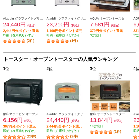
Aladdin グラファイトグリル＆トースター[4枚焼き/グリーン] AGTG13BG
Aladdin グラファイトグリル＆トースター[4枚焼き/ホワイト] AGTG13BW
AQUA オーブントースター[4枚焼き/遠赤外線ヒーター/ブラック] AQT-CS14T-K
24,440円
23,210円
7,581円
6
(税込)
(税込)
(税込)
2,444円分ポイント還元
1,160円分ポイント還元
379円分ポイント還元
3
即納（在庫残りわずか）
即納（在庫残りわずか）
3営業日
3営
(2件)
(1件)
トースター・オーブントースターの人気ランキング
1
位
2
位
3
位
4
象印マホービン オーブントースター［２枚焼き/1000W/火力５段階切替/マットブラック］ EQAH22-BZ
Aladdin グラファイトグリル＆トースター[4枚焼き/グリーン] AGTG13BG
象印 オーブントースター 4枚焼き マイコン 1300W ブラック EQHM30-BA
6,156円
24,440円
13,844円
2
(税込)
(税込)
(税込)
307円分ポイント還元
2,444円分ポイント還元
10営業日
1,
即納（在庫残りわずか）
即納（在庫残りわずか）
即
(1件)
(28件)
(2件)