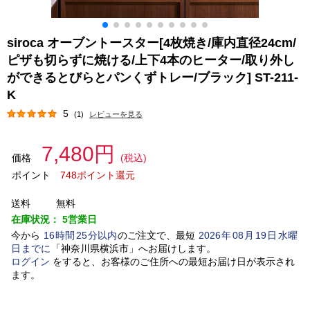
siroca オーブントースター[4枚焼き/庫内直径24cm/
ピザも切らずに焼ける/上下4本のヒーター/取り外し
ができるとびらとパンくずトレー/ブラック] ST-211-
K
5
(1)
レビューを見る
7,480円
価格
(税込)
ポイント
748ポイント還元
送料
無料
在庫状況：
5営業日
今から
16
時間
25
分以内
のご注文で、最短
2026
年
08
月
19
日
水曜
日
までに
「
神奈川県横浜市
」
へお届けします。
ログイン
をすると、お客様のご住所への最短お届け日が表示され
ます。