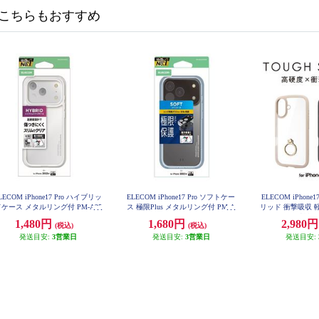
こちらもおすすめ
LECOM iPhone17 Pro ハイブリッ
ELECOM iPhone17 Pro ソフトケー
ELECOM iPhon
ケース メタルリング付 PM-A25
ス 極限Plus メタルリング付 PM-A
リッド 衝撃吸収 
CHVCKCR
25CUCTKPCR
付 スタンド機能付 
1,480円
1,680円
2,980
(税込)
(税込)
LITE ブラック PM-
K
発送目安:
3営業日
発送目安:
3営業日
発送目安: