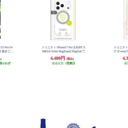
5 Pro/14
トリニティ iPhone17 Pro [LIGHT S
トリニティ aj
明 複合フレ
HIELD Solid MagStand] MagSafe対
17 [Coro
P24M-G3
応 超精密設計 衝撃吸収 リングス
衝撃吸収シ
4,480円
4,
)
(税込)
タンド付きハイブリッドクリアケ
ワイト A
残りわず
ース シルバーリングスタンド TR-I
発送目安:
5営業日
発
P25M3-LDSMS-LSV