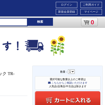
ログイン
ご利用ガイド
新規会員登録
マイページ
0
検索
数量：
ック TR-
選択可能な数量以上のご希望は
こちらからご相談いただけます
人気品/品薄品/中古品は除きます