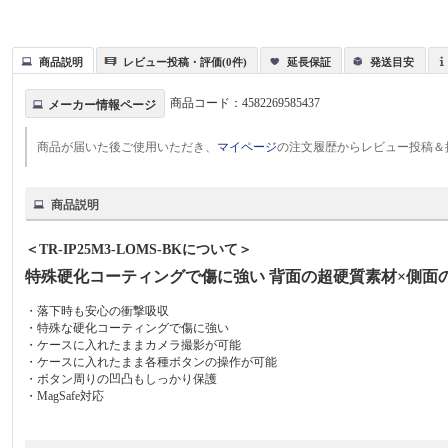
商品説明
レビュー投稿・評価(0件)
延長保証
発送目安
商品コード：
4582269585437
メーカー情報ページ
商品が届いた後ご使用いただき、
マイページ
の注文履歴からレビュー投稿＆
商品説明
＜TR-IP25M3-LOMS-BKについて＞
特殊硬化コーティングで傷に強い 背面の超硬質素材×側面のや
・落下時も安心の衝撃吸収
・特殊な硬化コーティングで傷に強い
・ケースに入れたままカメラ撮影が可能
・ケースに入れたまま各種ボタンの操作が可能
・ボタン周りの凹凸もしっかり保護
・MagSafe対応