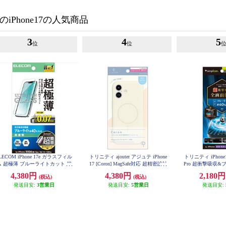
のiPhone17の人気商品
3
4
5
位
位
LECOM iPhone 17e ガラスフィル
トリニティ ajouter アジュテ iPhone
トリニティ iPhone17 
ム 超極薄 ブルーライトカット 超
17 [Coron] MagSafe対応 超精密設計
Pro 超衝撃吸収
単貼り付けツール PM-A26SFLG
衝撃吸収シリコンケース ミルクホ
画面保護フィルム 光沢
4,380円
4,380円
2,180
(税込)
(税込)
USTBL
-PFPM-
ワイト AJ-IP25M2-CR-MWT
発送目安:
3営業日
発送目安:
5営業日
発送目安: