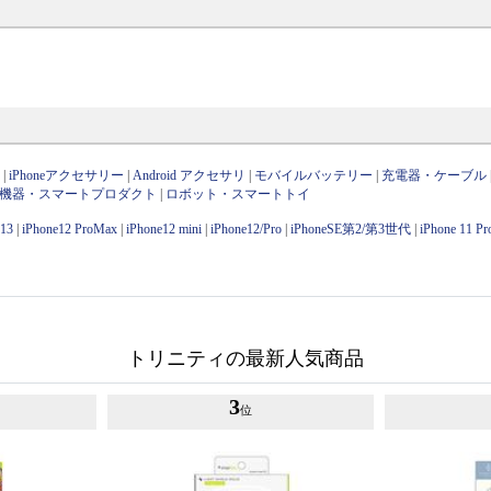
ン
|
iPhoneアクセサリー
|
Android アクセサリ
|
モバイルバッテリー
|
充電器・ケーブル
OT機器・スマートプロダクト
|
ロボット・スマートトイ
e13
|
iPhone12 ProMax
|
iPhone12 mini
|
iPhone12/Pro
|
iPhoneSE第2/第3世代
|
iPhone 11 P
トリニティの最新人気商品
3
位