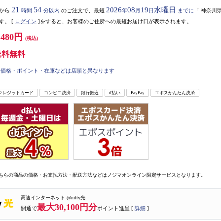
21
54
2026
08
19
水曜日
から
時間
分以内
のご注文で、最短
年
月
日
までに
「
神奈川
す。
[
ログイン
]をすると、お客様のご住所への最短お届け日が表示されます。
,480円
(税込)
送料無料
価格・ポイント・在庫などは店頭と異なります
クレジットカード
コンビニ決済
銀行振込
d払い
PayPay
エポスかんたん決済
ちらの商品の価格・お支払方法・配送方法などはノジマオンライン限定サービスとなります。
高速インターネット @nifty光
最大30,100円分
開通で
ポイント進呈 [
詳細
]