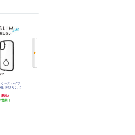
e17 ケース ハイブ
レイアウト iPhone17 Pro ソフトケ
トリニティ iPhone17 [Aegis Solid]
軽量 薄型 リング
ース 精密設計 フレームメッキ / ブ
超精密設計フルカバーTPUケース
TOUGH SLIM
ラック RT-P53PFC2-BM
メタリックブラック TR-IP25M2-A
円
2,090円
1,780円
(税込)
(税込)
(税込)
GSL-CLBK
A25ATSLFCRB
3営業日
発送目安:
5営業日
発送目安:
5営業日