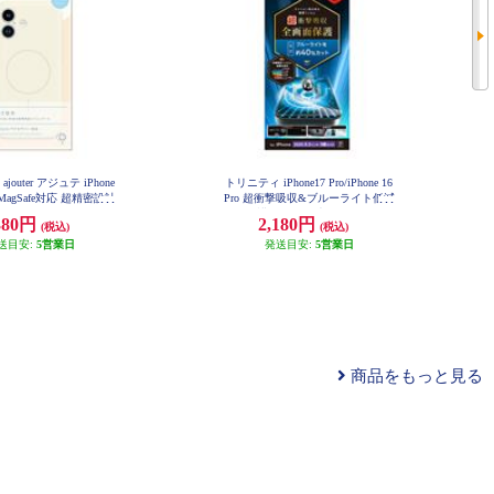
outer アジュテ iPhone
トリニティ iPhone17 Pro/iPhone 16
n] MagSafe対応 超精密設計
Pro 超衝撃吸収&ブルーライト低減
リコンケース ミルクホ
画面保護フィルム 光沢 TR-IP25M3
380円
2,180円
(税込)
(税込)
-PFPM-SKBCC
J-IP25M2-CR-MWT
送目安:
5営業日
発送目安:
5営業日
商品をもっと見る