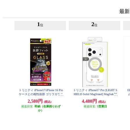
最新
1
2
位
位
トリニティ iPhone17/iPhone 16 Pro
トリニティ iPhone17 Pro [LIGHT S
E
ケースとの相性抜群 ゴリラガラス
HIELD Solid MagStand] MagSafe対
反射防止 画面保護強化ガラス TR-I
応 超精密設計 衝撃吸収 リングス
簡
2,580円
4,480円
(税込)
(税込)
P25M2-GLS-GOAG
タンド付きハイブリッドクリアケ
発送目安:
即納（在庫残りわず
ース シルバーリングスタンド TR-I
発送目安:
5営業日
P25M3-LDSMS-LSV
か）