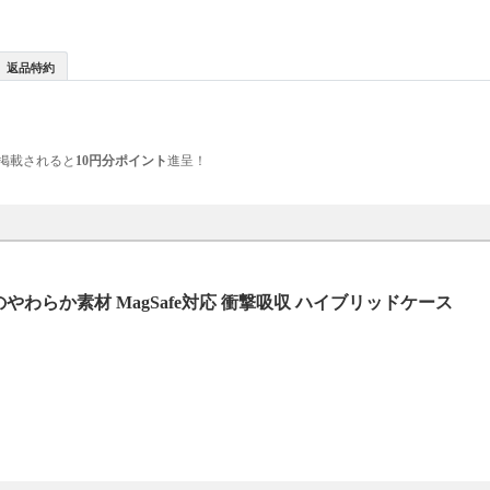
返品特約
掲載されると
10円分ポイント
進呈！
わらか素材 MagSafe対応 衝撃吸収 ハイブリッドケース