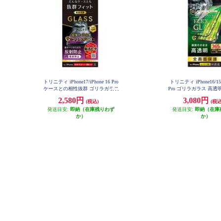
トリニティ iPhone17/iPhone 16 Pro
トリニティ iPhone16/15/1
ケースとの相性抜群 ゴリラガラス
Pro ゴリラガラス 高透
反射防止 画面保護強化ガラス TR-I
ームガラス ブラック TR-I
2,580円
3,080円
(税込)
(税込
P25M2-GLS-GOAG
-GOCCBK
発送目安:
即納（在庫残りわず
発送目安:
即納（在庫
か）
か）