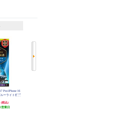
6
7
位
位
位
Pro/iPhone 16
ELECOM iPhone17 フィルム ブル
トリニティ iPhone17/iPhone 16 Pro
&ブルーライト低減
ーライトカット 指紋防止 反射防
[FLEX 3D] ゴリラガラス 反射防止
 TR-IP25M3
止 PM-A25AFLBLN
複合フレームガラス ブラック TR-I
円
1,180円
3,180円
(税込)
(税込)
(税込)
SKBCC
P25M2-G3-GOAGBK
5営業日
発送目安:
即納（在庫残りわず
発送目安:
5営業日
か）