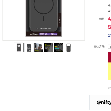
今
ま
4
価格：
支払方法：
こ