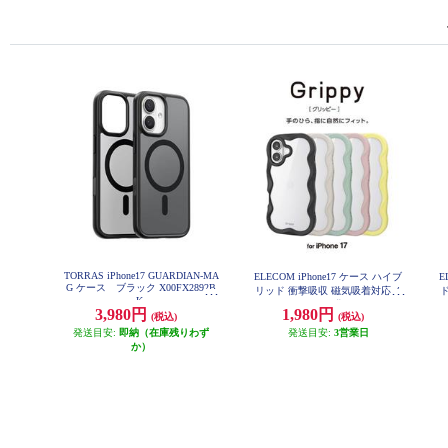
TORRAS iPhone17 GUARDIAN-MA
ELECOM iPhone17 ケース ハイブ
E
G ケース ブラック X00FX2892B
リッド 衝撃吸収 磁気吸着対応メ
ド
K
タルステッカー付 背面クリア Grip
3,980円
1,980円
(税込)
(税込)
py ブラック PM-A25AFCWAVEBK
発送目安:
即納（在庫残りわず
発送目安:
3営業日
か）