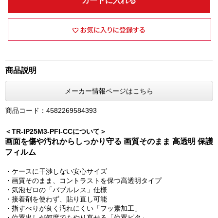
カートに入れる
商品説明
メーカー情報ページはこちら
商品コード：4582269584393
＜TR-IP25M3-PFI-CCについて＞
画面を傷や汚れからしっかり守る 画質そのまま 高透明 保護
フィルム
・ケースに干渉しない安心サイズ
・画質そのまま、コントラストを保つ高透明タイプ
・気泡ゼロの「バブルレス」仕様
・接着剤を使わず、貼り直し可能
・指すべりが良く汚れにくい「フッ素加工」
・位置出しが何度でもやり直せる「位置ピタ」