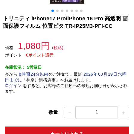
トリニティ iPhone17 Pro/iPhone 16 Pro 高透明 画
面保護フィルム 位置ピタ TR-IP25M3-PFI-CC
1,080円
価格
(税込)
ポイント
0ポイント還元
在庫状況：
5営業日
今から
8
時間
24
分以内
のご注文で、最短
2026
年
08
月
19
日
水曜
日
までに
「
神奈川県横浜市
」
へお届けします。
ログイン
をすると、お客様のご住所への最短お届け日が表示され
ます。
－
＋
数量
1