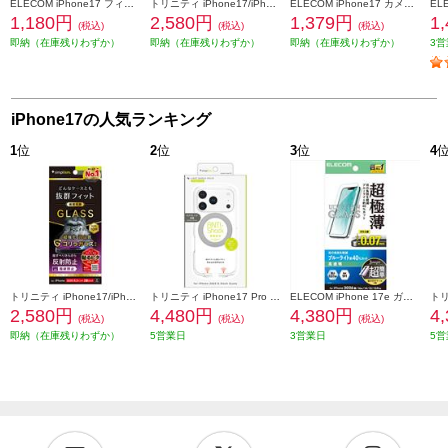
ELECOM iPhone17 フィルム ブルーライトカット 指紋防止 反射防止 PM-A25AFLBLN
トリニティ iPhone17/iPhone 16 Pro ケースとの相性抜群 ゴリラガラス 反射防止 画面保護強化ガラス TR-IP25M2-GLS-GOAG
ELECOM iPhone17 カメラレンズガラスフィルム PM-A25AFLLGBK
1,180円
2,580円
1,379円
1
(税込)
(税込)
(税込)
即納（在庫残りわずか）
即納（在庫残りわずか）
即納（在庫残りわずか）
3営
iPhone17の人気ランキング
1
位
2
位
3
位
4
トリニティ iPhone17/iPhone 16 Pro ケースとの相性抜群 ゴリラガラス 反射防止 画面保護強化ガラス TR-IP25M2-GLS-GOAG
トリニティ iPhone17 Pro [LIGHT SHIELD Solid MagStand] MagSafe対応 超精密設計 衝撃吸収 リングスタンド付きハイブリッドクリアケース シルバーリングスタンド TR-IP25M3-LDSMS-LSV
ELECOM iPhone 17e ガラスフィルム 超極薄 ブルーライトカット 超簡単貼り付けツール PM-A26SFLGUSTBL
2,580円
4,480円
4,380円
4
(税込)
(税込)
(税込)
即納（在庫残りわずか）
5営業日
3営業日
5営