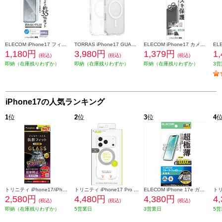
ELECOM iPhone17 フィルム ブルーライトカット 指紋防止 反射防止 PM-A25AFLBLN
TORRAS iPhone17 GUARDIAN-MAG ケース クリア X00FX3033CR
ELECOM iPhone17 カメラレンズガラスフィルム PM-A25AFLLGBK
1,180円
3,980円
1,379円
1
(税込)
(税込)
(税込)
即納（在庫残りわずか）
即納（在庫残りわずか）
即納（在庫残りわずか）
3営
iPhone17の人気ランキング
1
位
2
位
3
位
4
トリニティ iPhone17/iPhone 16 Pro ケースとの相性抜群 ゴリラガラス 反射防止 画面保護強化ガラス TR-IP25M2-GLS-GOAG
トリニティ iPhone17 Pro [LIGHT SHIELD Solid MagStand] MagSafe対応 超精密設計 衝撃吸収 リングスタンド付きハイブリッドクリアケース シルバーリングスタンド TR-IP25M3-LDSMS-LSV
ELECOM iPhone 17e ガラスフィルム 超極薄 ブルーライトカット 超簡単貼り付けツール PM-A26SFLGUSTBL
2,580円
4,480円
4,380円
4
(税込)
(税込)
(税込)
即納（在庫残りわずか）
5営業日
3営業日
5営