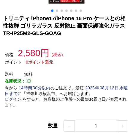
トリニティ iPhone17/iPhone 16 Pro ケースとの相
性抜群 ゴリラガラス 反射防止 画面保護強化ガラス
TR-IP25M2-GLS-GOAG
2,580円
価格
(税込)
ポイント
0ポイント還元
送料
無料
在庫状況：
〇
今から
14
時間
30
分以内
のご注文で、最短
2026
年
08
月
12
日
水曜
日
までに
「
神奈川県横浜市
」
へお届けします。
ログイン
をすると、お客様のご住所への最短お届け日が表示され
ます。
－
＋
数量
1