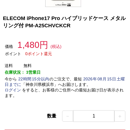
ELECOM iPhone17 Pro ハイブリッドケース メタル
リング付 PM-A25CHVCKCR
1,480円
価格
(税込)
ポイント
0ポイント還元
送料
無料
在庫状況：
3営業日
今から
22
時間
15
分以内
のご注文で、最短
2026
年
08
月
15
日
土曜
日
までに
「
神奈川県横浜市
」
へお届けします。
ログイン
をすると、お客様のご住所への最短お届け日が表示され
ます。
－
＋
数量
1