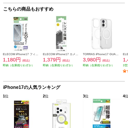
こちらの商品もおすすめ
ELECOM iPhone17 フィルム ブルーライトカット 指紋防止 反射防止 PM-A25AFLBLN
ELECOM iPhone17 カメラレンズガラスフィルム PM-A25AFLLGBK
TORRAS iPhone17 GUARDIAN-MAG ケース クリア X00FX3033CR
1,180円
1,379円
3,980円
1
(税込)
(税込)
(税込)
即納（在庫残りわずか）
即納（在庫残りわずか）
即納（在庫残りわずか）
3営
iPhone17の人気ランキング
1
位
2
位
3
位
4