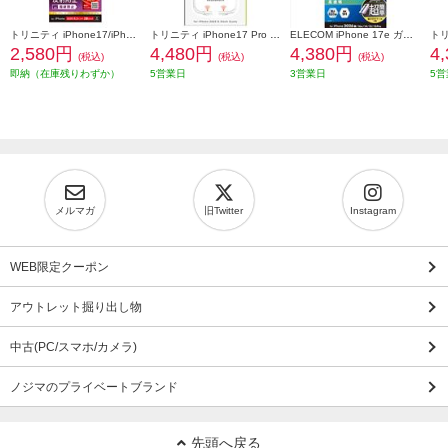
トリニティ iPhone17/iPhone 16 Pro ケースとの相性抜群 ゴリラガラス 反射防止 画面保護強化ガラス TR-IP25M2-GLS-GOAG
トリニティ iPhone17 Pro [LIGHT SHIELD Solid MagStand] MagSafe対応 超精密設計 衝撃吸収 リングスタンド付きハイブリッドクリアケース シルバーリングスタンド TR-IP25M3-LDSMS-LSV
ELECOM iPhone 17e ガラスフィルム 超極薄 ブルーライトカット 超簡単貼り付けツール PM-A26SFLGUSTBL
2,580円
4,480円
4,380円
4
(税込)
(税込)
(税込)
即納（在庫残りわずか）
5営業日
3営業日
5営
メルマガ
旧Twitter
Instagram
WEB限定クーポン
アウトレット掘り出し物
中古(PC/スマホ/カメラ)
ノジマのプライベートブランド
先頭へ戻る