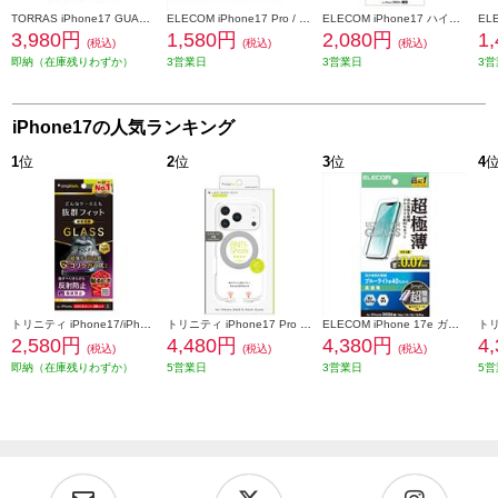
TORRAS iPhone17 GUARDIAN-MAG ケース ブラック X00FX2892BK
ELECOM iPhone17 Pro / iPhone 17 Pro Max レンズガラスフィルム ラインストーン 高透明 10H 指紋防止 貼り付けツール付 シルバー PM-A25CFLLGRSV
ELECOM iPhone17 ハイブリッドケース ガラス スタンダード メタルリング付 PM-A25AHVCG1CR
3,980円
1,580円
2,080円
1
(税込)
(税込)
(税込)
即納（在庫残りわずか）
3営業日
3営業日
3営
iPhone17の人気ランキング
1
位
2
位
3
位
4
トリニティ iPhone17/iPhone 16 Pro ケースとの相性抜群 ゴリラガラス 反射防止 画面保護強化ガラス TR-IP25M2-GLS-GOAG
トリニティ iPhone17 Pro [LIGHT SHIELD Solid MagStand] MagSafe対応 超精密設計 衝撃吸収 リングスタンド付きハイブリッドクリアケース シルバーリングスタンド TR-IP25M3-LDSMS-LSV
ELECOM iPhone 17e ガラスフィルム 超極薄 ブルーライトカット 超簡単貼り付けツール PM-A26SFLGUSTBL
2,580円
4,480円
4,380円
4
(税込)
(税込)
(税込)
即納（在庫残りわずか）
5営業日
3営業日
5営