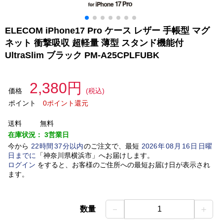
ELECOM iPhone17 Pro ケース レザー 手帳型 マグ
ネット 衝撃吸収 超軽量 薄型 スタンド機能付
UltraSlim ブラック PM-A25CPLFUBK
2,380円
価格
(税込)
ポイント
0ポイント還元
送料
無料
在庫状況：
3営業日
今から
22
時間
37
分以内
のご注文で、最短
2026
年
08
月
16
日
日曜
日
までに
「
神奈川県横浜市
」
へお届けします。
ログイン
をすると、お客様のご住所への最短お届け日が表示され
ます。
－
＋
数量
1