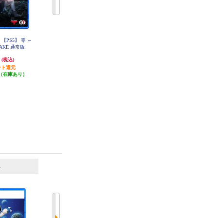
【PS5】 零 ～
【数量限定特価】 【PS5】 Curse
【数量限定特価】 【PS5】 アーネ
AKE 通常版
Warrior（カース ウォーリアー）
スト・エバンス COLLECTION 通
常版
円
2,660円
3,971円
(税込)
(税込)
(税込)
ント還元
26円分ポイント還元
39円分ポイント還元
（在庫あり）
発送目安:
3営業日
発送目安:
3営業日
(1件)
6
7
位
位
位