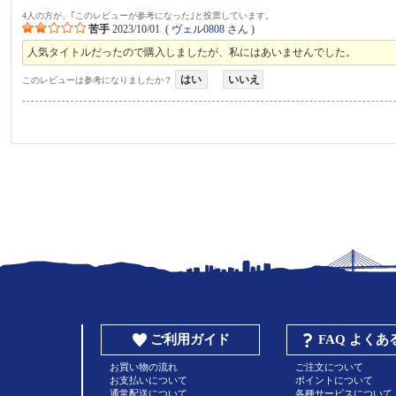
4人の方が、｢このレビューが参考になった｣と投票しています。
苦手
2023/10/01
(
ヴェル0808
さん )
人気タイトルだったので購入しましたが、私にはあいませんでした。
はい
いいえ
このレビューは参考になりましたか？
ご利用ガイド
FAQ よく
お買い物の流れ
ご注文について
お支払いについて
ポイントについて
通常配送について
各種サービスについて