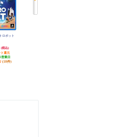
ストロボット
【PS5】 ☆プレイステーション5本
【PS5】 ☆プレイステーション5本
体 デジタル・エディション 日本
体 デジタル・エディション(Slim
語専用 DualSense ワイヤレスコン
モデル)
円
65,000円
89,960円
(税込)
(税込)
(税込)
トローラー ダブルパック
ント還元
650円分ポイント還元
899円分ポイント還元
5営業日
発送目安:
即納（在庫あり）
(88件)
(18件)