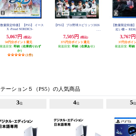
数量限定特価】 【PS5】 イース
【PS5】 プロ野球スピリッツ2026
【数量限定特価】 
X -Proud NORDICS-
紅い蝶～ REM
5,067円
7,505円
3,767
(税込)
(税込)
50円分ポイント還元
375円分ポイント還元
37円分ポイ
発送目安:
即納（在庫残りわず
発送目安:
即納（在庫あり）
発送目安:
即納
か）
(1件)
テーション５（PS5）の人気商品
3
4
5
位
位