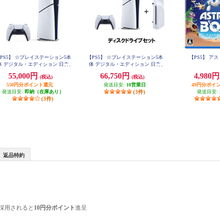
PS5】 ☆プレイステーション5本
【PS5】 ☆プレイステーション5本
【PS5】 ア
体 デジタル・エディション 日本
体 デジタル・エディション 日本
用 Console Language: Japanese o
語専用 ＋ディスクドライブセッ
55,000円
66,750円
4,980
(税込)
(税込)
nly
ト
550円分ポイント還元
発送目安:
10営業日
49円分ポイ
発送目安:
即納（在庫あり）
(3件)
発送目安:
(3件)
返品特約
採用されると
10円分ポイント
進呈