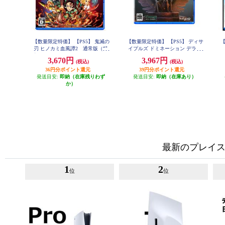
【数量限定特価】 【PS5】 鬼滅の
【数量限定特価】 【PS5】 ディサ
【
刃 ヒノカミ血風譚2 通常版（特
イプルズ ドミネーション デラッ
典：みにきゃらイラスト マルチケ
クスエディション
3,670円
3,967円
(税込)
(税込)
ース[4種セット]付き）
36円分ポイント還元
39円分ポイント還元
発送目安:
即納（在庫残りわず
発送目安:
即納（在庫あり）
か）
最新のプレイス
1
2
位
位