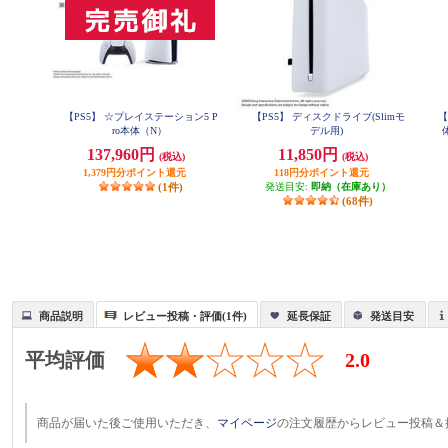
【PS5】 ☆プレイステーション5 P
【PS5】 ディスクドライブ(Slimモ
【
ro本体（N）
デル用)
語専
137,960円
11,850円
(税込)
(税込)
1,379円分ポイント還元
118円分ポイント還元
(1件)
発送目安:
即納（在庫あり）
(68件)
商品説明
レビュー投稿・評価(1件)
延長保証
発送目安
平均評価
2.0
商品が届いた後ご使用いただき、
マイページ
の注文履歴からレビュー投稿＆