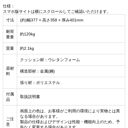
仕様：
スマホ版サイトは横にスクロールしてご確認いただけます。
寸法
(約)幅377 × 高さ358 × 厚み401mm
耐荷
約120kg
重量
質量
約2.1kg
クッション材：ウレタンフォーム
原材
構造部材：金属(鋼)
料
張り材：ポリエステル
付属
取扱説明書
品
画面上の色は、お客様がご利用の環境により実物とは異
なる場合があります。
ご注
製品の仕様およびデザインは性能・機能向上のため、予
意
告なく変更する場合があります。