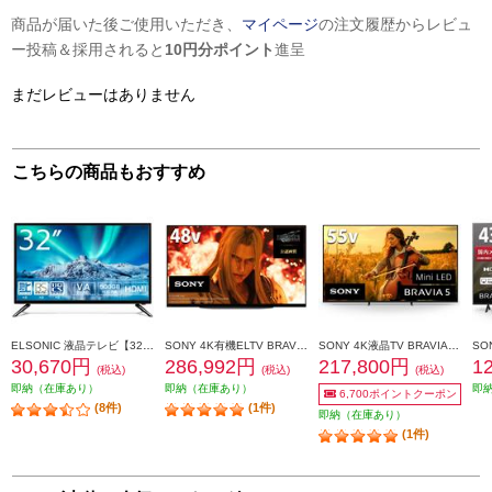
商品が届いた後ご使用いただき、
マイページ
の注文履歴からレビュ
ー投稿＆採用されると
10円分ポイント
進呈
まだレビューはありません
こちらの商品もおすすめ
ELSONIC 液晶テレビ【32V型/HDD500GB内蔵/地デジ・BS・110度CS/Wチューナー】 EHD-TB32R4
SONY 4K有機ELTV BRAVIA(ブラビア)【48V型/XR搭載/ブラビアカム対応/GoogleTV】 XRJ-48A90K
SONY 4K液晶TV BRAVIA5(ブラビア)【55V型/mini LED駆動/XR搭載/GoogleTV】 K-55XR50
30,670円
286,992円
217,800円
1
(税込)
(税込)
(税込)
即納（在庫あり）
即納（在庫あり）
即
6,700ポイントクーポン
(8件)
(1件)
即納（在庫あり）
(1件)