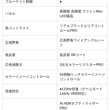
ブルーライト制御
●
新開発 高輝度 ファインMini
パネル
LED液晶
リアルブラックエリアコント
高コントラスト
ロールPRO
広視野角ワイドアングルシー
広視野角
ト
低反射
低反射 ARコート
広色域復元
3次元カラーリマスターPRO
64色軸リッチカラーイメージ
カラーイメージコントロール
コントロール
●120Hz倍速（ゲームモード
倍速対応
144Hz VRR対応）
AI HDRオプティマイザー
PRO