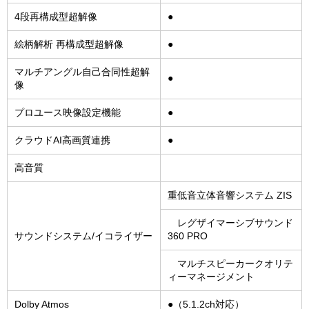
4段再構成型超解像
●
絵柄解析 再構成型超解像
●
マルチアングル自己合同性超解
●
像
プロユース映像設定機能
●
クラウドAI高画質連携
●
高音質
重低音立体音響システム ZIS
レグザイマーシブサウンド
サウンドシステム/イコライザー
360 PRO
マルチスピーカークオリテ
ィーマネージメント
Dolby Atmos
●（5.1.2ch対応）