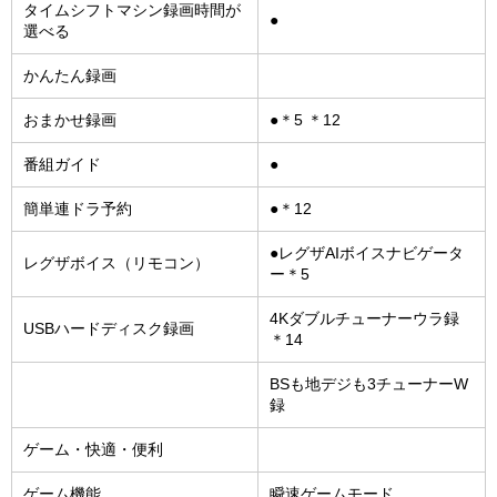
タイムシフトマシン録画時間が
●
選べる
かんたん録画
おまかせ録画
●＊5 ＊12
番組ガイド
●
簡単連ドラ予約
●＊12
●レグザAIボイスナビゲータ
レグザボイス（リモコン）
ー＊5
4Kダブルチューナーウラ録
USBハードディスク録画
＊14
BSも地デジも3チューナーW
録
ゲーム・快適・便利
ゲーム機能
瞬速ゲームモード