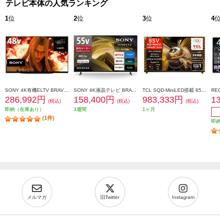
テレビ本体の人気ランキング
1
位
2
位
3
位
4
SONY 4K有機ELTV BRAVIA(ブラビア)【48V型/XR搭載/ブラビアカム対応/GoogleTV】 XRJ-48A90K
SONY 4K液晶テレビ BRAVIA(ブラビア)【55V型/高画質プロセッサーHDR X1搭載/Googleテレビ/WEB専売モデル】 KJ-55X81L
TCL SQD-MiniLED搭載 85型液晶テレビ ★大型配送対象商品 85X11L
286,992円
158,400円
983,333円
1
(税込)
(税込)
(税込)
即納（在庫あり）
3週間
1ヶ月
(1件)
即
メルマガ
旧Twitter
Instagram