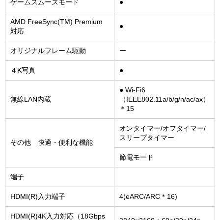
ゲームスムーズモード
●
AMD FreeSync(TM) Premium
●
対応
オリジナルフレーム駆動
ー
４K写真
●
● Wi-Fi6
無線LAN内蔵
（IEEE802.11a/b/g/n/ac/ax）
＊15
オンタイマー/オフタイマー/
スリープタイマー
その他 快適・便利な機能
節電モード
端子
HDMI(R)入力端子
4(eARC/ARC＊16)
HDMI(R)4K入力対応（18Gbps