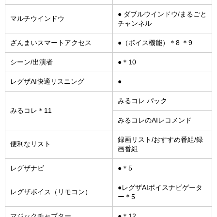
● ダブルウインドウ/まるごと
マルチウインドウ
チャンネル
ざんまいスマートアクセス
●（ボイス機能）＊8 ＊9
シーン/出演者
●＊10
レグザAI快適リスニング
●
みるコレ パック
みるコレ＊11
みるコレのAIレコメンド
録画リスト/おすすめ番組/録
便利なリスト
画番組
レグザナビ
●＊5
●レグザAIボイスナビゲータ
レグザボイス（リモコン）
ー＊5
マジックチャプター
●＊12