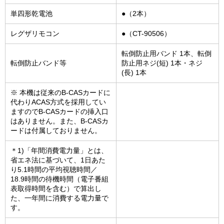
単四形乾電池
●（2本）
レグザリモコン
●（CT-90506）
転倒防止用バンド 1本、転倒
転倒防止バンド等
防止用ネジ(短) 1本・ネジ
(長) 1本
※ 本機は従来のB-CASカードに
代わりACAS方式を採用してい
ますのでB-CASカードの挿入口
はありません。また、B-CASカ
ードは付属しておりません。
＊1)「年間消費電力量」とは、
省エネ法に基づいて、1日あた
り5.1時間の平均視聴時間／
18.9時間の待機時間（電子番組
表取得時間を含む）で算出し
た、一年間に消費する電力量で
す。