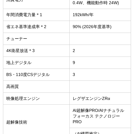
0.4W、機能動作時 24W)
年間消費電力量＊1
192kWh/年
省エネ基準達成率＊2
90% (2026年度基準)
チューナー
4K衛星放送＊3
2
地上デジタル
9
BS・110度CSデジタル
3
高画質
映像処理エンジン
レグザエンジンZRα
AI超解像PRO/AIナチュラル
フォーカス テクノロジー
PRO
超解像技術
（AI構図推定）