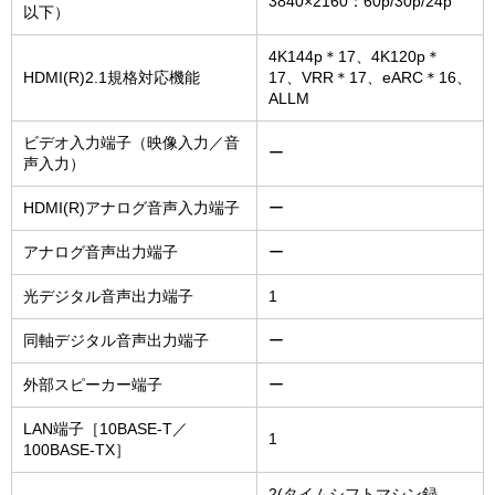
3840×2160：60p/30p/24p
以下）
4K144p＊17、4K120p＊
HDMI(R)2.1規格対応機能
17、VRR＊17、eARC＊16、
ALLM
ビデオ入力端子（映像入力／音
ー
声入力）
HDMI(R)アナログ音声入力端子
ー
アナログ音声出力端子
ー
光デジタル音声出力端子
1
同軸デジタル音声出力端子
ー
外部スピーカー端子
ー
LAN端子［10BASE-T／
1
100BASE-TX］
2(タイムシフトマシン録