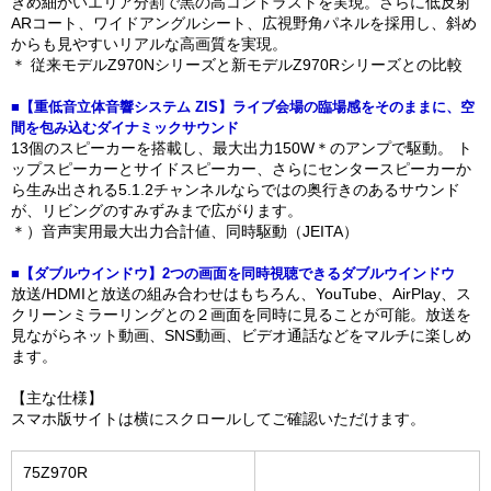
きめ細かいエリア分割で黒の高コントラストを実現。さらに低反射
ARコート、ワイドアングルシート、広視野角パネルを採用し、斜め
からも見やすいリアルな高画質を実現。
＊ 従来モデルZ970Nシリーズと新モデルZ970Rシリーズとの比較
■【重低音立体音響システム ZIS】ライブ会場の臨場感をそのままに、空
間を包み込むダイナミックサウンド
13個のスピーカーを搭載し、最大出力150W＊のアンプで駆動。 ト
ップスピーカーとサイドスピーカー、さらにセンタースピーカーか
ら生み出される5.1.2チャンネルならではの奥行きのあるサウンド
が、リビングのすみずみまで広がります。
＊）音声実用最大出力合計値、同時駆動（JEITA）
■【ダブルウインドウ】2つの画面を同時視聴できるダブルウインドウ
放送/HDMIと放送の組み合わせはもちろん、YouTube、AirPlay、ス
クリーンミラーリングとの２画面を同時に見ることが可能。放送を
見ながらネット動画、SNS動画、ビデオ通話などをマルチに楽しめ
ます。
【主な仕様】
スマホ版サイトは横にスクロールしてご確認いただけます。
75Z970R