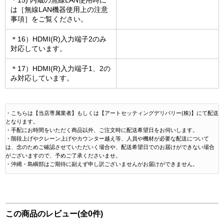
＊15) 内蔵の無線LAN使用時に
は［無線LAN機器使用上の注意
事項］をご覧ください。
＊16）HDMI(R)入力端子2のみ
対応しています。
＊17）HDMI(R)入力端子1、2の
み対応しています。
・こちらは【当店専属業者】もしくは【アートセッティングデリバリー(株)】にて配送
となります。
・手配にお時間をいただく商品以外、ご注文時に配送希望日をお伺いします。
・階段上げやクレーン上げやカウンター越え等、人員や機材が必要な配送について
は、念のためご確認させていただいく場合や、配送希望日でのお届けができない場合
がございますので、予めご了承くださいませ。
・沖縄・島嶼部はご期待に副えず申し訳ございませんがお届けができません。
この商品のレビュー(全0件)