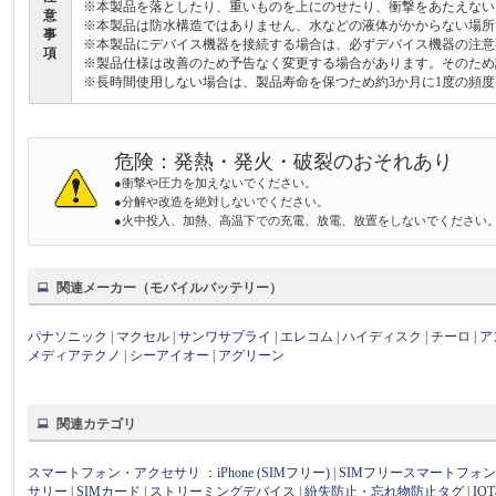
※本製品を落としたり、重いものを上にのせたり、衝撃をあたえない
意
※本製品は防水構造ではありません、水などの液体がかからない場所
事
※本製品にデバイス機器を接続する場合は、必ずデバイス機器の注意
項
※製品仕様は改善のため予告なく変更する場合があります。そのため
※長時間使用しない場合は、製品寿命を保つため約3か月に1度の頻
危険：発熱・発火・破裂のおそれあり
●衝撃や圧力を加えないでください。
●分解や改造を絶対しないでください。
●火中投入、加熱、高温下での充電、放電、放置をしないでください
関連メーカー（モバイルバッテリー）
パナソニック
|
マクセル
|
サンワサプライ
|
エレコム
|
ハイディスク
|
チーロ
|
ア
メディアテクノ
|
シーアイオー
|
アグリーン
関連カテゴリ
スマートフォン・アクセサリ
：
iPhone (SIMフリー)
|
SIMフリースマートフォ
サリー
|
SIMカード
|
ストリーミングデバイス
|
紛失防止・忘れ物防止タグ
|
I