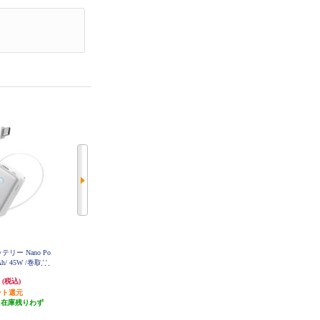
テリー Nano Po
ELECOM モバイルバッテリー 100
オウルテック 長寿命準固体電池採
mAh/ 45W /巻取り
00mAh 大容量 PD 30W 入出力(Typ
用モバイルバッテリー10000mAh O
WL-LPB10025MG-WH
/ホワイト] A16
e-C×2) 出力(USB-A×1) LED残量(%)
円
4,412円
7,640円
(税込)
(税込)
(税込)
21
表示 ホワイト×ブラック DE-C51L-
10000WF
ント還元
発送目安:
即納（在庫残りわず
764円分ポイント還元
（在庫残りわず
か）
発送目安:
3営業日
）