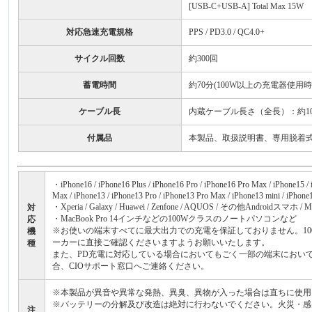
[USB-C+USB-A] Total Max 15W
対応急速充電規格
PPS / PD3.0 / QC4.0+
サイクル回数
約300回
蓄電時間
約70分(100W以上の充電器使用
ケーブル長
内蔵ケーブル長さ（全長）：約10
付属品
本製品、取扱説明書、専用脱着式充電ケ
・iPhone16 / iPhone16 Plus / iPhone16 Pro / iPhone16 Pro Max / iPhone15 / i
Max / iPhone13 / iPhone13 Pro / iPhone13 Pro Max / iPhone13 mini / iPhone1
・Xperia / Galaxy / Huawei / Zenfone / AQUOS / その他Androidスマ
対
・MacBook Pro 14インチなどの100Wクラスのノートパソコンなど
応
※お使いの端末すべてに最大出力での充電を保証しておりません。10
機
ーカーに直接ご確認くださいますようお願いいたします。
種
また、PD充電に対応している場合においてもごく一部の端末におい
合、CIOサポート窓口へご連絡ください。
※本製品が異音や異常な発熱、異臭、異物が入った場合は直ちに使用
※バッテリーの分解及び改造は絶対に行わないでください。火災・感
注