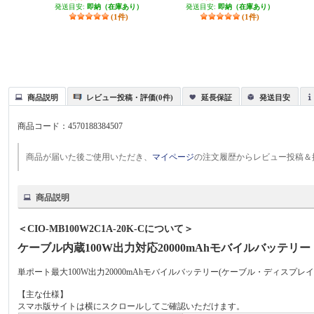
発送目安:
即納（在庫あり）
発送目安:
即納（在庫あり）
(1件)
(1件)
商品説明
レビュー投稿・評価(0件)
延長保証
発送目安
商品コード：
4570188384507
商品が届いた後ご使用いただき、
マイページ
の注文履歴からレビュー投稿＆
商品説明
＜CIO-MB100W2C1A-20K-Cについて＞
ケーブル内蔵100W出力対応20000mAhモバイルバッテリー
単ポート最大100W出力20000mAhモバイルバッテリー(ケーブル・ディスプレイ
【主な仕様】
スマホ版サイトは横にスクロールしてご確認いただけます。