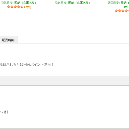
発送目安:
即納（在庫あり）
発送目安:
即納（在庫あり）
発送目安:
即納
(2件)
か
返品特約
掲載されると
10円分ポイント
進呈！
つき)