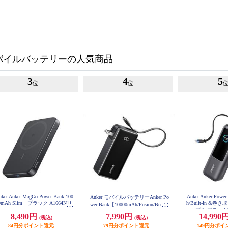
バイルバッテリーの人気商品
3
4
5
位
位
nker Anker MagGo Power Bank 100
Anker Anker Powe
Anker モバイルバッテリーAnker Po
0mAh Slim ブラック A1664N11
h/Built-In &巻
wer Bank【10000mAh/Fusion/Built-I
ブル/ブラック] 
n USB-C ケーブル/ USB Power Deli
8,490円
7,990円
14,990
(税込)
(税込)
very対応 /2ポート/ﾌﾞﾗｯｸ】 A1637N
11
84円分ポイント還元
79円分ポイント還元
149円分ポイ