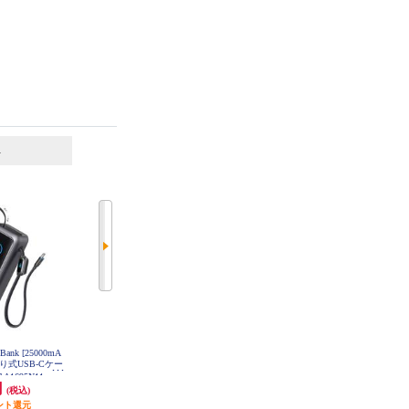
6
7
位
位
位
r Bank [25000mA
CIO SMARTCOBY TRIO 67W2C1A
Anker モバイルバッテリー Anker P
き取り式USB-Cケー
20000mAh ホワイト CIO-MB67W2
ower Bank【20000ｍAh/2ポート/デ
C1A-20000-
A1695N11
ィスプレイ表記/ブラック】 A1367
円
9,877円
4,990円
(税込)
(税込)
(税込)
N11
ント還元
987円分ポイント還元
49円分ポイント還元