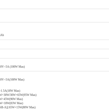
mAh
0V⎓5A (100W Max)
20V⎓5A(100W Max)
1.5A(18W Max)
+30W/30W+65W(95W Max)
+45W(90W Max)
+18W(83W Max)
A)] 65W+15W(80W Max)