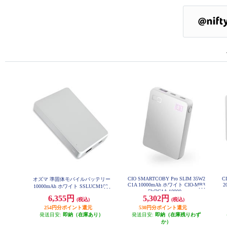
CIO SMARTCOBY Pro SLIM 35W2
C
オズマ 準固体モバイルバッテリー
C1A 10000mAh ホワイト CIO-MB3
2
10000mAh ホワイト SSLUCM100-
5W2C1A-10000-
CCWH
6,355円
5,302円
(税込)
(税込)
254円分ポイント還元
530円分ポイント還元
発送目安:
即納（在庫あり）
発送目安:
即納（在庫残りわず
か）