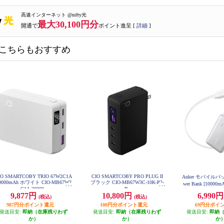
高速インターネット @nifty光
最大30,100円分
開通で
ポイント進呈 [
詳細
]
こちらもおすすめ
IO SMARTCOBY TRIO 67W2C1A
CIO SMARTCOBY PRO PLUG II
Anker モバイルバッ
0000mAh ホワイト CIO-MB67W2
ブラック CIO-MB67W3C-10K-P2-
wer Bank [10000
C1A-20000-
B
式/ USB-Cケーブル
9,877円
10,800円
6,990
(税込)
(税込)
38N
987円分ポイント還元
108円分ポイント還元
69円分ポイ
発送目安:
即納（在庫残りわず
発送目安:
即納（在庫残りわず
発送目安:
即納
か）
か）
か