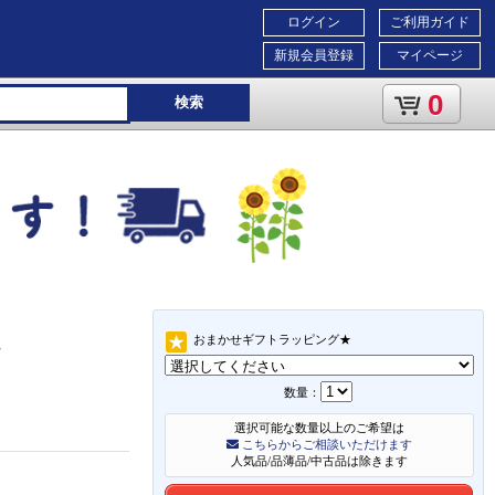
ログイン
ご利用ガイド
新規会員登録
マイページ
0
検索
おまかせギフトラッピング★
-
数量：
選択可能な数量以上のご希望は
こちらからご相談いただけます
人気品/品薄品/中古品は除きます