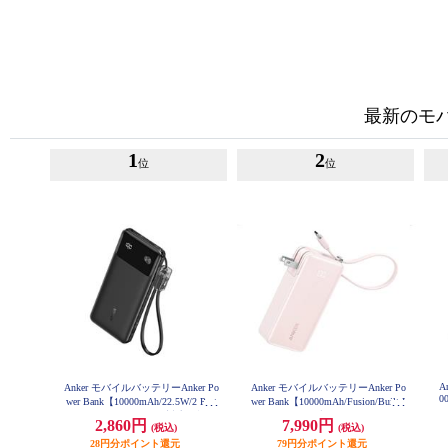
最新のモ
1
2
位
位
A
Anker モバイルバッテリーAnker Po
Anker モバイルバッテリーAnker Po
0
wer Bank【10000mAh/22.5W/2 Port
wer Bank【10000mAh/Fusion/Built-I
s/ USB Power Delivery対応 /ﾌﾞﾗｯ
n USB-C ケーブル/ USB Power Deli
2,860円
7,990円
(税込)
(税込)
ｸ】 A1388N11
very対応 /2ポート/ﾋﾟﾝｸ】 A1637N5
1
28円分ポイント還元
79円分ポイント還元