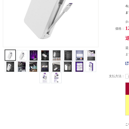
今
ま
参
1
価格：
還
ま
支払方法：
こ