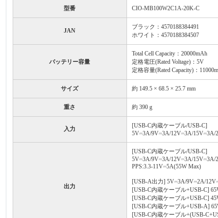
型番
CIO-MB100W2C1A-20K-C
ブラック：4570188384491
JAN
ホワイト：4570188384507
Total Cell Capacity：20000mAh
バッテリー容量
定格電圧(Rated Voltage)：5V
定格容量(Rated Capacity)：11000
サイズ
約 149.5 × 68.5 × 25.7 mm
重さ
約 390 g
[USB-C内蔵ケーブル/USB-C]
入力
5V⎓3A/9V⎓3A/12V⎓3A/15V⎓3A/2
[USB-C内蔵ケーブル/USB-C]
5V⎓3A/9V⎓3A/12V⎓3A/15V⎓3A/
PPS:3.3-11V⎓5A(55W Max)
[USB-A出力] 5V⎓3A/9V⎓2A/12V⎓
出力
[USB-C内蔵ケーブル+USB-C] 65W
[USB-C内蔵ケーブル+USB-C] 45W
[USB-C内蔵ケーブル+USB-A] 65W
[USB-C内蔵ケーブル+(USB-C+USB-