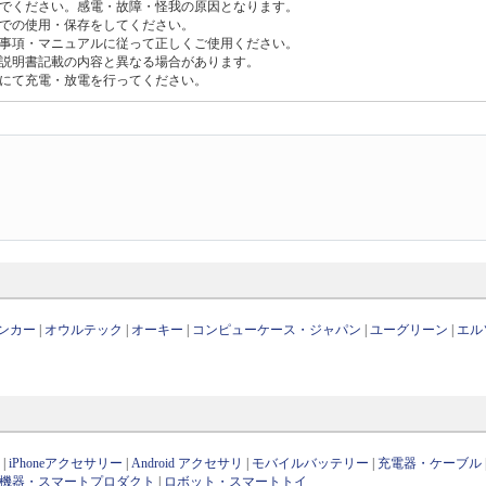
でください。感電・故障・怪我の原因となります。
での使用・保存をしてください。
事項・マニュアルに従って正しくご使用ください。
説明書記載の内容と異なる場合があります。
度にて充電・放電を行ってください。
。
ンカー
|
オウルテック
|
オーキー
|
コンピューケース・ジャパン
|
ユーグリーン
|
エル
ン
|
iPhoneアクセサリー
|
Android アクセサリ
|
モバイルバッテリー
|
充電器・ケーブル
OT機器・スマートプロダクト
|
ロボット・スマートトイ