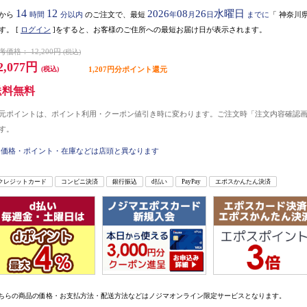
14
12
2026
08
26
水曜日
から
時間
分以内
のご注文で、最短
年
月
日
までに
「
神奈川
す。
[
ログイン
]をすると、お客様のご住所への最短お届け日が表示されます。
考価格：
12,200円
(税込)
2,077円
(税込)
1,207円分ポイント還元
送料無料
元ポイントは、ポイント利用・クーポン値引き時に変わります。ご注文時「注文内容確認
す。
価格・ポイント・在庫などは店頭と異なります
クレジットカード
コンビニ決済
銀行振込
d払い
PayPay
エポスかんたん決済
ちらの商品の価格・お支払方法・配送方法などはノジマオンライン限定サービスとなります。