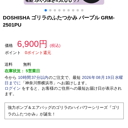
DOSHISHA ゴリラのふたつかみ パープル GRM-
2501PU
6,900円
価格
(税込)
ポイント
0ポイント還元
送料
無料
在庫状況：
5営業日
今から
10
時間
37
分以内
のご注文で、最短
2026
年
08
月
19
日
水曜
日
までに
「
神奈川県横浜市
」
へお届けします。
ログイン
をすると、お客様のご住所への最短お届け日が表示され
ます。
強力ポンプ＆エアバッグのゴリラのハイパワーシリーズ『ゴリ
ラのふたつかみ』が誕生！