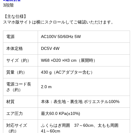
3段階
【主な仕様】
スマホ版サイトは横にスクロールしてご確認いただけます。
電源
AC100V 50/60Hz 5W
本体定格
DC5V 4W
サイズ（約）
W68 ×D20 ×H3 cm（展開時）
質量（約）
430 g（ACアダプター含む）
電源コード長
2.0 m
さ（約）
材質
本体：表生地・裏生地 ポリエステル100%
エア圧力
最大60.0 KPa(±10%)
対応サイズ
ふくらはぎ周囲 37～60cm、太もも周囲
（約）
41～60cm