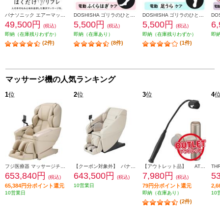
パナソニック エアーマッサージャー レッグリフレ はくだけキュッとリフレ ダークグレー EW-RA192-H
DOSHISHA ゴリラのひとつかみ グレー GRF-2401GY
DOSHISHA ゴリラのひとつき グレー GRA-2401GY
49,500円
5,500円
5,500円
6
(税込)
(税込)
(税込)
即納（在庫残りわずか）
即納（在庫あり）
即納（在庫残りわずか）
即
(2件)
(8件)
(1件)
マッサージ機の人気ランキング
1
位
2
位
3
位
4
フジ医療器 マッサージチェア CYBER-RELAX【5D-AI NAVIGATION/41種類のコースメニュー/高機能エアーシステム/ベージュ】 ★大型配送対象商品 AS-R2350-CS
【クーポン対象外】 パナソニック マッサージチェア リアルプロ アイボリー ★大型配送対象商品 EP-MA121-C
【アウトレット品】 ATEX マッサージガン ルルドガンプラスアーム 【アーム付き/ゴールド】 AX-HX336GD
653,840円
643,500円
7,980円
5
(税込)
(税込)
(税込)
65,384円分ポイント還元
10営業日
79円分ポイント還元
2,
10営業日
即納（在庫あり）
10
(2件)