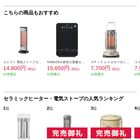
こちらの商品もおすすめ
コイズミ 電気ストーブカーボンヒーター 距離ピタセンサー 4段切替 グレー KKH0954H
YAMAZEN 静音大風量セラミックファンヒーター[1200W/速暖/温風/人感・温度Wセンサー/室温表示/転倒OFF/ブラック] DSF-VN124-B
ＡＰＩＸ レトロカーボンヒーター 700W アイボリー ACH-490IV
14,800円
15,650円
7,700円
7
(税込)
(税込)
(税込)
10営業日
10営業日
10営業日
10
セラミックヒーター・電気ストーブの人気ランキング
1
位
2
位
3
位
4