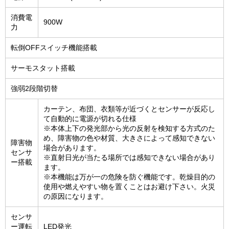
消費電
900W
力
転倒OFFスイッチ機能搭載
サーモスタット搭載
強弱2段階切替
カーテン、布団、衣類等が近づくとセンサーが反応し
て自動的に電源が切れる仕様
※本体上下の発光部から光の反射を検知する方式のた
め、障害物の色や材質、大きさによって感知できない
障害物
場合があります。
センサ
※直射日光が当たる場所では感知できない場合があり
ー搭載
ます。
※本機能は万が一の危険を防ぐ機能です。乾燥目的の
使用や燃えやすい物を置くことはお避け下さい。火災
の原因になります。
センサ
ー運転
LED発光