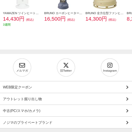
YAMAZEN ツインヒートプラス[1200W/速暖/カーボン・シーズWヒーター/自動首振り/転倒OFF/マットホワイト] DBC-W123-MW
BRUNO カーボンヒーター【首振り機能/転倒時自動運転停止機能/温度過昇時停止機能/ブルーグリーン】 BOE077-BGY
BRUNO 全方位型ファンヒーター【コンパクト/360度/タン】 BOE100-TN
14,430円
16,500円
14,300円
8
(税込)
(税込)
(税込)
3週間
メルマガ
旧Twitter
Instagram
WEB限定クーポン
アウトレット掘り出し物
中古(PC/スマホ/カメラ)
ノジマのプライベートブランド