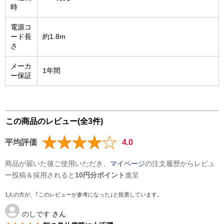
時
電源コ
ード長
約1.8m
さ
メーカ
1年間
ー保証
この商品のレビュー(全3件)
平均評価
4.0
商品が届いた後ご使用いただき、
マイページ
の注文履歴からレビュ
ー投稿＆採用されると
10円分ポイント
進呈
1人の方が、｢このレビューが参考になった｣と投票しています。
のしです
さん