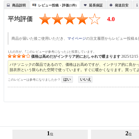
商品説明
レビュー投稿・評価(1件)
延長保証
発送目安
平均評価
4.0
商品が届いた後ご使用いただき、
マイページ
の注文履歴からレビュー投稿＆
1人の方が、｢このレビューが参考になった｣と投票しています。
価格は高めだがインテリア的におしゃれで暖まります
2025/12/15
パナソニックの製品であるので、価格はお高めですが、インテリア的に良か
脱衣所という限られた空間で使っています。すぐに暖かくなります。買って
はい
いいえ
このレビューは参考になりましたか？
1
2
位
位