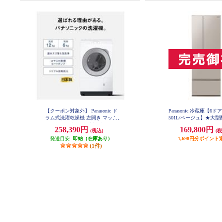
【クーポン対象外】 Panasonic ド
Panasonic 冷蔵庫【6ド
ラム式洗濯乾燥機 左開き マット
501L/ベージュ】★大
ホワイト ★大型配送対象商品 NA-
品 NR-F50EX1
258,390円
169,800円
(税込)
(税
LX127EL-W
発送目安:
即納（在庫あり）
1,698円分ポイント
(1件)