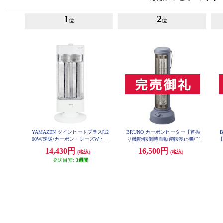
1
2
位
位
YAMAZEN ツインヒートプラス[12
BRUNO カーボンヒーター【首振
00W/速暖/カーボン・シーズWヒー
り機能/転倒時自動運転停止機能/
【
ター/自動首振り/転倒OFF/マット
温度過昇時停止機能/ブルーグリー
14,430円
16,500円
(税込)
(税込)
ホワイト] DBC-W123-MW
ン】 BOE077-BGY
発送目安:
3週間