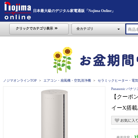
日本最大級のデジタル家電通販「Nojima Online」
クリックでカテゴリ表示
全カテゴリ
ノジマオンラインTOP
エアコン・扇風機・空気清浄機
セラミックヒーター・電
Panasonic パナ
【クーポン対
イーX搭載/
発送目安：