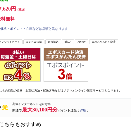
7,620円
(税込)
送料無料
価格・ポイント・在庫などは店頭と異なります
クレジットカード
コンビニ決済
銀行振込
d払い
PayPay
エポスかんたん決済
ちらの商品の価格・お支払方法・配送方法などはノジマオンライン限定サービスとなります。
高速インターネット @nifty光
最大30,100円分
開通で
ポイント進呈 [
詳細
]
こちらもおすすめ