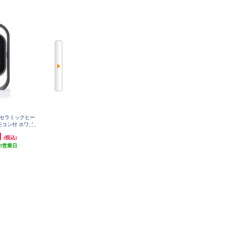
ts 3Dセラミックヒー
Life on products 3Dセラミックヒー
シロカ 人感センサー付きセラミッ
モコン付 ホワイ
ター &ファン リモコン付 キャメ
クファンヒーター ポカCUBE ホ
005-WH
ル MO-WA005-CM
ワイト セラミックヒーター 1200W
円
10,978円
12,000円
(税込)
(税込)
(税込)
SH-CF251
3営業日
発送目安:
3営業日
1,200円分ポイント還元
発送目安:
5営業日
(1件)