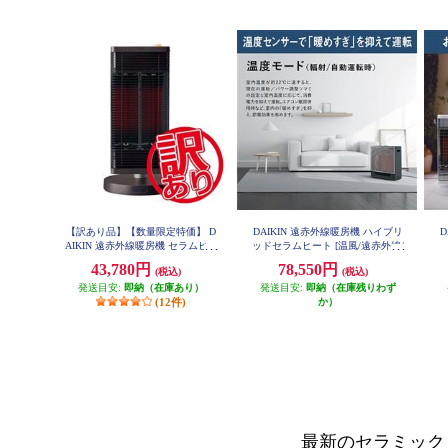
【訳あり品】【数量限定特価】 D
DAIKIN 遠赤外線暖房機 ハイブリ
D
AIKIN 遠赤外線暖房機 セラムヒー
ッドセラムヒート [温風/遠赤外線/
ト ブラウン ERFT11ZS-T
ハイブリッド自動運転搭載/ダーク
43,780円
78,550円
(税込)
(税込)
グレー] WRH136AS-H
発送目安:
即納（在庫あり）
発送目安:
即納（在庫残りわず
(12件)
か）
最新のセラミック