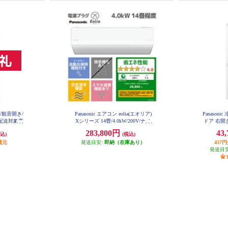
ア/観音開き/
Panasonic エアコン eolia(エオリア)
Panason
型配送対象商
Xシリーズ 14畳/4.0kW/200V/ナノ
ドア 右開き
-C
イーX48兆/フィルター自動お掃除
イト
283,800円
43
込)
(税込)
付/W/2026年度 CS-X406D2-ESET
還元
発送目安:
即納（在庫あり）
437
発送目