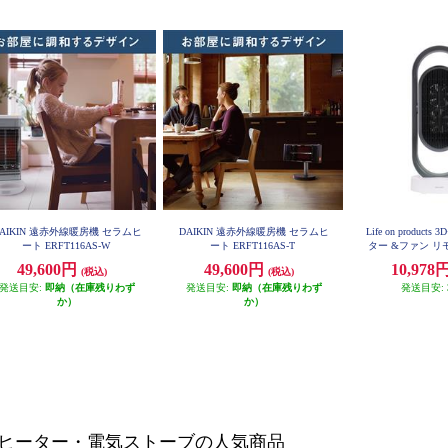
AIKIN 遠赤外線暖房機 セラムヒ
DAIKIN 遠赤外線暖房機 セラムヒ
Life on produc
ート ERFT116AS-W
ート ERFT116AS-T
ター &ファン リ
ト MO-WA
49,600円
49,600円
10,978
(税込)
(税込)
発送目安:
即納（在庫残りわず
発送目安:
即納（在庫残りわず
発送目安:
か）
か）
ヒーター・電気ストーブの人気商品