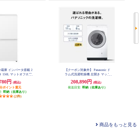
ic 冷蔵庫 インバータ搭載 2
【クーポン対象外】 Panasonic ド
 156L マットオフホワ
ラム式洗濯乾燥機 左開き マット
 NR-B16C3-W
ホワイト ★大型配送対象商品 NA-
,780円
208,890円
(税込)
(税込)
LX113EL-W
円分ポイント還元
発送目安:
即納（在庫あり）
安:
即納（在庫あり）
(2件)
商品をもっと見る