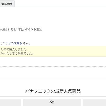
返品特約
採用されると
10円分ポイント
進呈
(
こうせつ大好き
さん )
ったので購入しました。
よかったと思う製品でした。
パナソニックの最新人気商品
3
位