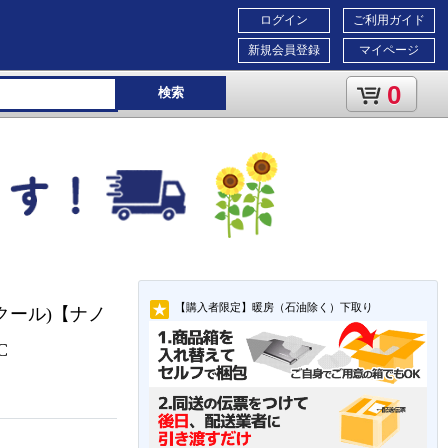
ログイン
ご利用ガイド
新規会員登録
マイページ
0
検索
【購入者限定】暖房（石油除く）下取り
&クール)【ナノ
C