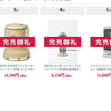
3
4
5
位
位
BRUNO 全方位型ファンヒーター
BRUNO カーボンヒーター【コン
エスケイジャパン
コンパクト/360度/タン】 BOE10
パクトサイズ/転倒時自動運転停止
ター【縦横切り替
0-TN
機能/温度過昇停止機能/連続運転
ト暖房とワイド暖
14,300円
8,250円
13,800
(税込)
(税込)
時(２時間)自動停止/２段階調節/グ
灯ヒーター/首振り
レージュ】 BOE117-GRG
切り替え/転倒オフ
KT90S