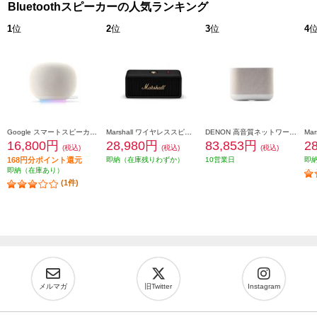
Bluetoothスピーカーの人気ランキング
1
位
2
位
3
位
4
Google スマートスピーカー Google Home Speaker Porcelain GA09978JP
Marshall ワイヤレススピーカー Emberton-III-BlackandBrass
DENON 高音質ネットワークスピーカー 簡単セットアップ Amazon Music&独自の空間オーディオ機能対応 ホワイト DENONHOME400S
16,800円
28,980円
83,853円
2
(税込)
(税込)
(税込)
168円分ポイント還元
即納（在庫残りわずか）
10営業日
即
即納（在庫あり）
(1件)
メルマガ
旧Twitter
Instagram