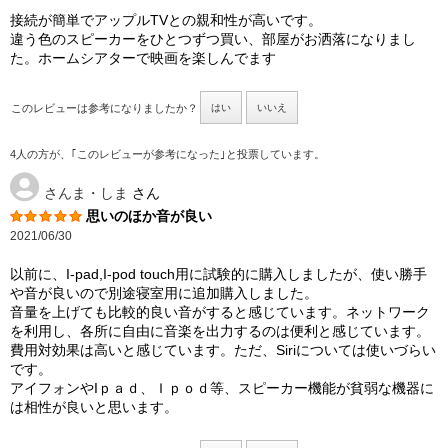
接続が簡単でアップルTVとの親和性が高いです。
違う色のスピーカーをひとつずつ買い、部屋がお洒落になりまし
た。ホームシアターで映画を楽しんでます
このレビューは参考になりましたか？
はい
いいえ
4人の方が、｢このレビューが参考になった｣と投票しています。
さんま・しま
さん
思いのほか音が良い
2021/06/30
以前に、I-pad,I-pod touch用に試験的に購入しましたが、使い勝手
や音が良いので別途寝室用に追加購入しました。
音量を上げても比較的良い音がすると感じています。ネットワーク
を利用し、各所に自由に音楽を出力するのは便利と感じています。
費用対効果は高いと感じています。ただ、Siriについては使いづらい
です。
アイフォンやIｐａｄ、Ｉｐｏｄ等、スピーカー機能が貧弱な機器に
は相性が良いと思います。