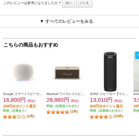
このレビューは参考になりましたか？
はい
いいえ
▼ すべてのレビューをみる
こちらの商品もおすすめ
Google スマートスピーカー Google Home Speaker Porcelain GA09978JP
Marshall ワイヤレススピーカー EmbertonIIICream
SONY スピーカー【ワイヤレス/Bluetooth/防水/ブラック】 SRS-XB23-BC
16,800円
28,980円
13,010円
3
(税込)
(税込)
(税込)
168円分ポイント還元
即納（在庫残りわずか）
650円分ポイント還元
3
即納（在庫あり）
即納（在庫残りわずか）
即
(1件)
(1件)
(15件)