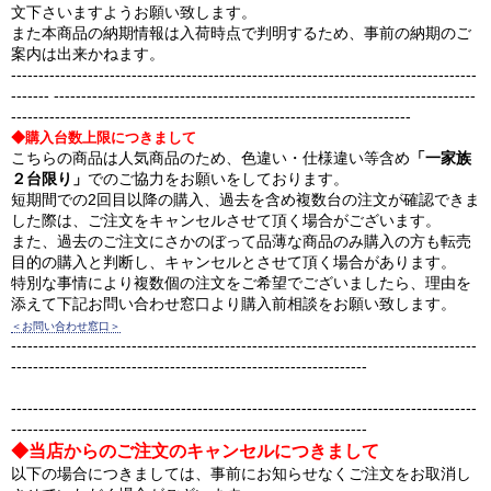
文下さいますようお願い致します。
また本商品の納期情報は入荷時点で判明するため、事前の納期のご
案内は出来かねます。
-------------------------------------------------------------------------------------
------- -----------------------------------------------------------------------------
-------------------------------------------------------------------------
◆購入台数上限につきまして
こちらの商品は人気商品のため、色違い・仕様違い等含め
「一家族
２台限り」
でのご協力をお願いをしております。
短期間での2回目以降の購入、過去を含め複数台の注文が確認できま
した際は、ご注文をキャンセルさせて頂く場合がございます。
また、過去のご注文にさかのぼって品薄な商品のみ購入の方も転売
目的の購入と判断し、キャンセルとさせて頂く場合があります。
特別な事情により複数個の注文をご希望でございましたら、理由を
添えて下記お問い合わせ窓口より購入前相談をお願い致します。
＜お問い合わせ窓口＞
-------------------------------------------------------------------------------------
-----------------------------------------------------------------
-------------------------------------------------------------------------------------
-----------------------------------------------------------------
◆当店からのご注文のキャンセルにつきまして
以下の場合につきましては、事前にお知らせなくご注文をお取消し