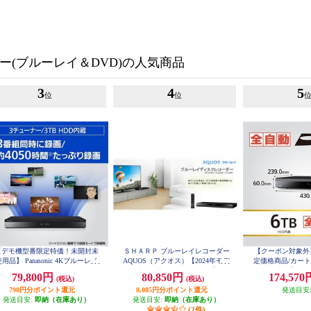
ー(ブルーレイ＆DVD)の人気商品
3
4
5
位
位
【デモ機型番限定特価！未開封未
ＳＨＡＲＰ ブルーレイレコーダー
【クーポン対象外
用品】 Panasonic 4Kブルーレイ
AQUOS（アクオス）【2024年モデ
定価格商品/カー
ディスクレコーダー DIGA(ディー
ル/2番組同時録画モデル/1TB】 2B
ル開催中！】 Pana
79,800円
80,850円
174,57
(税込)
(税込)
-C10GW1
ガ) 【HDD3TB/3番組同時録画/4K
ルーレイディスクレ
送2番組同時録画】 DMR4T303J
798円分ポイント還元
8,085円分ポイント還元
(ディーガ) 6TBHD
発送目安
03
発送目安:
即納（在庫あり）
発送目安:
即納（在庫あり）
(2件)