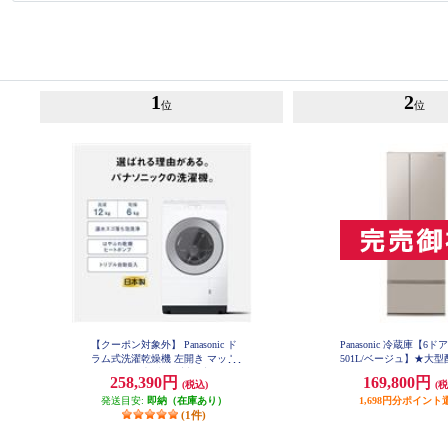
1
2
位
位
【クーポン対象外】 Panasonic ド
Panasonic 冷蔵庫【6ド
ラム式洗濯乾燥機 左開き マット
501L/ベージュ】★大
ホワイト ★大型配送対象商品 NA-
品 NR-F50EX1
258,390円
169,800円
(税込)
(税
LX127EL-W
発送目安:
即納（在庫あり）
1,698円分ポイント
(1件)