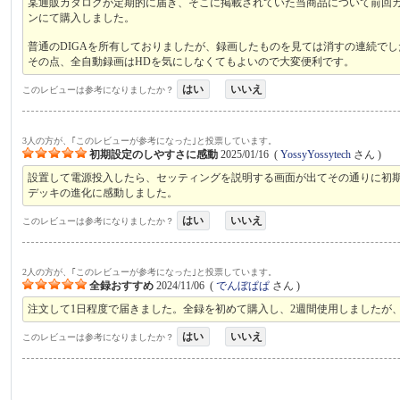
某通販カタログが定期的に届き、そこに掲載されていた当商品について前回
ンにて購入しました。
普通のDIGAを所有しておりましたが、録画したものを見ては消すの連続で
その点、全自動録画はHDを気にしなくてもよいので大変便利です。
はい
いいえ
このレビューは参考になりましたか？
3人の方が、｢このレビューが参考になった｣と投票しています。
初期設定のしやすさに感動
2025/01/16
(
YossyYossytech
さん )
設置して電源投入したら、セッティングを説明する画面が出てその通りに初
デッキの進化に感動しました。
はい
いいえ
このレビューは参考になりましたか？
2人の方が、｢このレビューが参考になった｣と投票しています。
全録おすすめ
2024/11/06
(
でんぼぱぱ
さん )
注文して1日程度で届きました。全録を初めて購入し、2週間使用しましたが
はい
いいえ
このレビューは参考になりましたか？