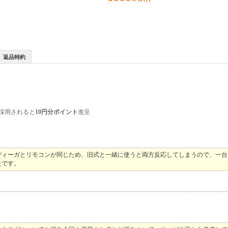
返品特約
採用されると
10円分ポイント
進呈
ディーガとリモコンが同じため、旧式と一緒に使うと両方反応してしまうので、一台
たです。