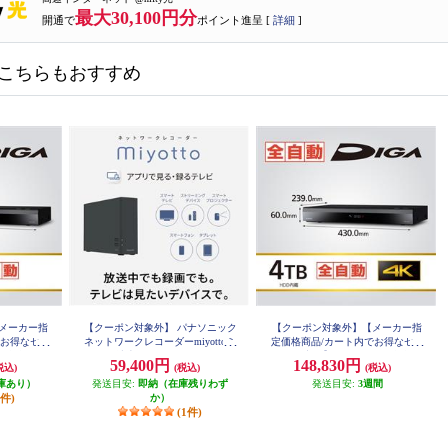
最大30,100円分
開通で
ポイント進呈 [
詳細
]
こちらもおすすめ
メーカー指
【クーポン対象外】 パナソニック
【クーポン対象外】【メーカー指
でお得なセー
ネットワークレコーダーmiyottoミ
定価格商品/カート内でお得なセー
ic 全自動ブ
ヨット 地上 BS・CS チューナー内
ル開催中！】 Panasonic 4K全自動
59,400円
148,830円
税込)
(税込)
(税込)
ダーDIGA
蔵 2TBHDD内蔵 UN-ST20A-H
ブルーレイディスクレコーダーDI
 DMR-2X3
庫あり）
発送目安:
即納（在庫残りわず
GA(ディーガ) 4TBHDD内蔵 DMR-
発送目安:
3週間
4X403
3件)
か）
(1件)