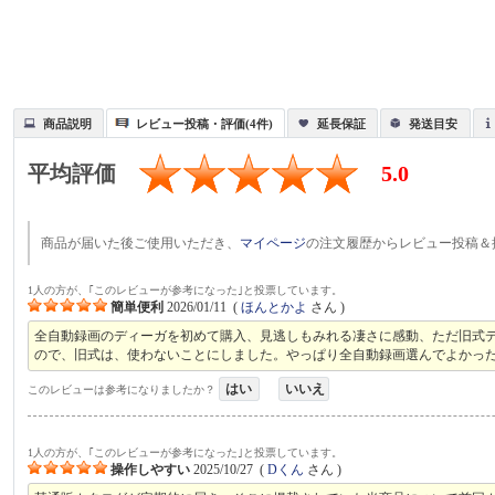
商品説明
レビュー投稿・評価(4件)
延長保証
発送目安
平均評価
5.0
商品が届いた後ご使用いただき、
マイページ
の注文履歴からレビュー投稿＆
1人の方が、｢このレビューが参考になった｣と投票しています。
簡単便利
2026/01/11
(
ほんとかよ
さん )
全自動録画のディーガを初めて購入、見逃しもみれる凄さに感動、ただ旧式
ので、旧式は、使わないことにしました。やっぱり全自動録画選んでよかっ
はい
いいえ
このレビューは参考になりましたか？
1人の方が、｢このレビューが参考になった｣と投票しています。
操作しやすい
2025/10/27
(
Dくん
さん )