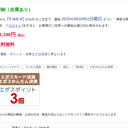
即納（在庫あり）
19
42
2026
08
09
日曜日
から
時間
分以内
のご注文で、最短
年
月
日
までに
「
神奈川
す。
[
ログイン
]をすると、お客様のご住所への最短お届け日が表示されます。
9,100円
(税込)
送料無料
価格・ポイント・在庫などは店頭と異なります
クレジットカード
コンビニ決済
銀行振込
d払い
PayPay
エポスかんたん決済
ちらの商品の価格・お支払方法・配送方法などはノジマオンライン限定サービスとなります。
高速インターネット @nifty光