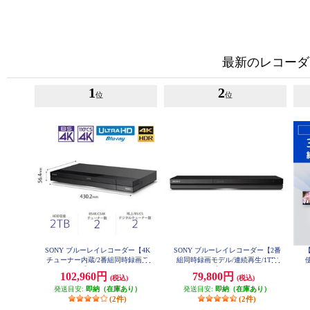
最新のレコーダ
1
2
位
位
SONY ブルーレイレコーダー【4K
SONY ブルーレイレコーダー【2番
チューナー内蔵/2番組同時録画モ
組同時録画モデル/連続再生/1TB/
使
デル/2TB】 BDZ-FBW2200
ブラック】 BDZ-ZW1900
102,960円
79,800円
(税込)
(税込)
発送目安:
即納（在庫あり）
発送目安:
即納（在庫あり）
放
(2件)
(2件)