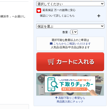
延長保証
万一の故障に安心
保証について詳しくはこちら
県横浜市
」
へお届けし
数量：
選択可能な数量以上のご希望は
こちらからご相談いただけます
人気品/品薄品/中古品は除きます
高額下取りご希望なら
商品購入前にチェック