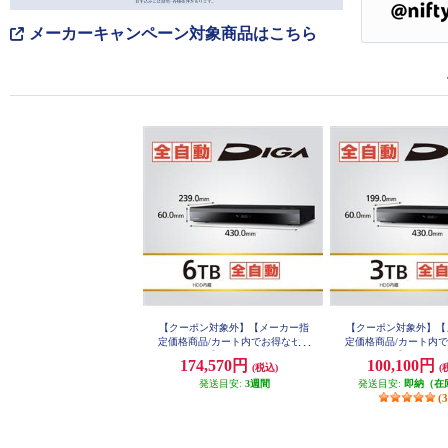
メーカーキャンペーン対象商品はこちら
【クーポン対象外】【メーカー指
【クーポン対象外】【
定価格商品/カート内でお得なセー
定価格商品/カート内
ル開催中！】 Panasonic 全自動ブ
ル開催中！】 Panason
174,570円
100,100円
(税込)
(
ルーレイディスクレコーダーDIGA
ルーレイディスクレコー
(ディーガ) 6TBHDD内蔵 DMR-2X6
発送目安:
3週間
(ディーガ) 3TBHDD内蔵
発送目安:
即納（在
03
03
(