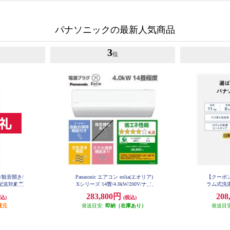
パナソニックの最新人気商品
3
位
ア/観音開き/
Panasonic エアコン eolia(エオリア)
【クーポン対
型配送対象商
Xシリーズ 14畳/4.0kW/200V/ナノ
ラム式洗濯
-C
イーX48兆/フィルター自動お掃除
ホワイト 
283,800円
208
込)
(税込)
付/W/2026年度 CS-X406D2-ESET
還元
発送目安:
即納（在庫あり）
発送目