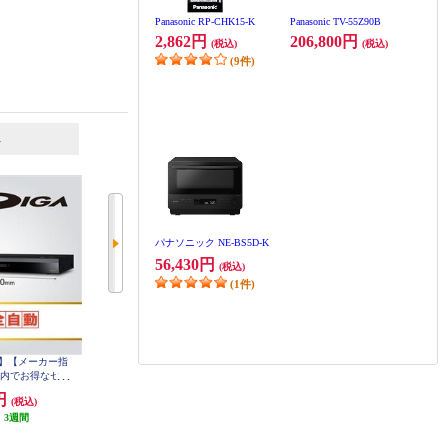
Panasonic RP-CHK15-K
Panasonic TV-55Z90B
2,862円
206,800円
(税込)
(税込)
(9件)
6
7
位
位
位
パナソニック NE-BS5D-K
56,430円
(税込)
(1件)
】【メーカー指
【クーポン対象外】 パナソニック
【クーポン対象外】【メーカー指
ト内でお得なセー
ネットワークレコーダーmiyottoミ
定価格商品/カート内でお得なセー
sonic 全自動ブ
ヨット 地上 BS・CS チューナー内
ル開催中！】 Panasonic ブルーレ
0円
59,400円
78,100円
(税込)
(税込)
(税込)
コーダーDIGA
蔵 2TBHDD内蔵 UN-ST20A-H
イディスクレコーダーDIGA(ディ
D内蔵 DMR-2X6
:
3週間
発送目安:
即納（在庫残りわず
ーガ) 2TBHDD内蔵 DMR-2W203
発送目安:
即納（在庫あり）
か）
(1件)