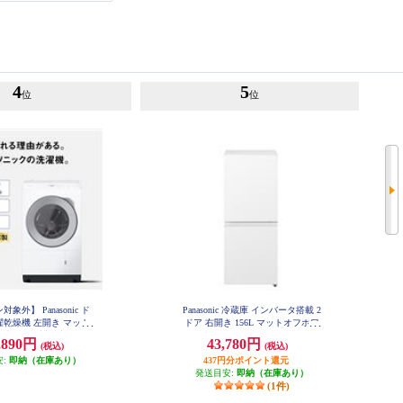
4
5
位
位
象外】 Panasonic ド
Panasonic 冷蔵庫 インバータ搭載 2
乾燥機 左開き マット
ドア 右開き 156L マットオフホワ
★大型配送対象商品 NA-
イト NR-B16C3-W
,890円
43,780円
(税込)
(税込)
LX113EL-W
安:
即納（在庫あり）
437円分ポイント還元
発送目安:
即納（在庫あり）
(1件)