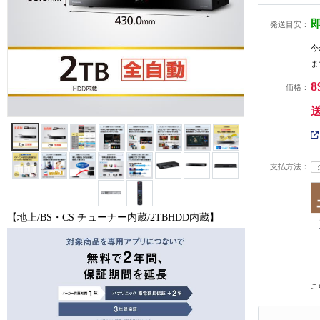
発送目安：
今
ま
8
価格：
支払方法：
【地上/BS・CS チューナー内蔵/2TBHDD内蔵】
こ