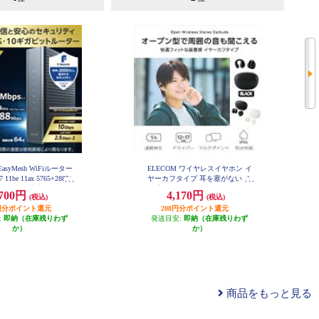
EasyMesh WiFiルーター
ELECOM ワイヤレスイヤホン イ
 11be 11ax 5765+2882+
ヤーカフタイプ 耳を塞がない オ
Pv6 (IPoE)対応 有線 10G
ープンイヤー Bluetooth 5.4 マルチ
,700円
4,170円
(税込)
(税込)
セキュリティ搭載 ブラック
ポイント 軽量 ブラック LBT-OWS
C-BE94XSD-B
03BK
35円分ポイント還元
208円分ポイント還元
:
即納（在庫残りわず
発送目安:
即納（在庫残りわず
か）
か）
商品をもっと見る