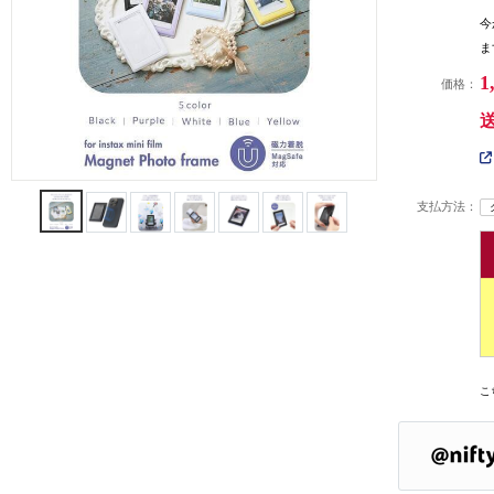
今
ま
1
価格：
支払方法：
こ