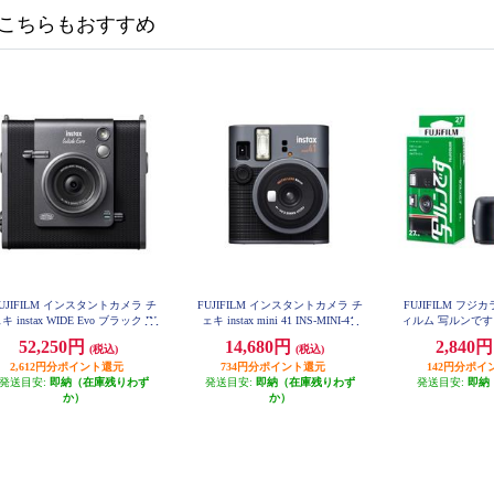
こちらもおすすめ
UJIFILM インスタントカメラ チ
FUJIFILM インスタントカメラ チ
FUJIFILM フ
キ instax WIDE Evo ブラック IN
ェキ instax mini 41 INS-MINI-41
ィルム 写ルンです 2
S-WIDE-EVO-BK
V1-SP-FL
52,250円
14,680円
2,840
(税込)
(税込)
2,612円分ポイント還元
734円分ポイント還元
142円分ポイ
発送目安:
即納（在庫残りわず
発送目安:
即納（在庫残りわず
発送目安:
即納
か）
か）