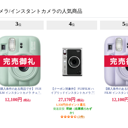
メラ/インスタントカメラの人気商品
3
4
5
位
位
購入条件のある商品です】 FUJI
【クーポン対象外】 FUJIFILM ハ
【購入条件のある商
FILM インスタントカメラ チェキ
イブリッドインスタントカメラ IN
FILM インスタ
nstax mini 13 グリーン INSMINI13
STAX mini Evo（インスタックス
instax mini 13 
12,100円
27,170円
12,100
(税込)
(税込)
GREEN
PURP
ミニエボ）ブラック INS-mini-EVO
-BK-C
1,358円分ポイント還元
発送目安:
即納（在庫残りわず
か）
(2件)