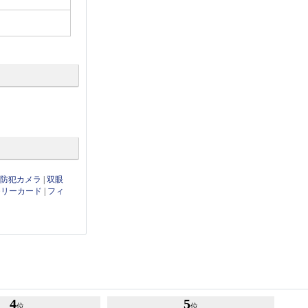
・防犯カメラ
|
双眼
モリーカード
|
フィ
4
5
位
位