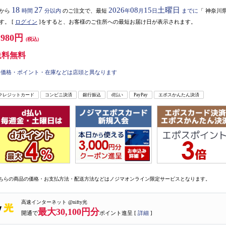
18
27
2026
08
15
土曜日
から
時間
分以内
のご注文で、最短
年
月
日
までに
「
神奈川
す。
[
ログイン
]をすると、お客様のご住所への最短お届け日が表示されます。
,980円
(税込)
送料無料
価格・ポイント・在庫などは店頭と異なります
クレジットカード
コンビニ決済
銀行振込
d払い
PayPay
エポスかんたん決済
ちらの商品の価格・お支払方法・配送方法などはノジマオンライン限定サービスとなります。
高速インターネット @nifty光
最大30,100円分
開通で
ポイント進呈 [
詳細
]