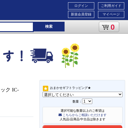
ログイン
ご利用ガイド
新規会員登録
マイページ
0
検索
おまかせギフトラッピング★
ック IC-
数量：
選択可能な数量以上のご希望は
こちらからご相談いただけます
人気品/品薄品/中古品は除きます