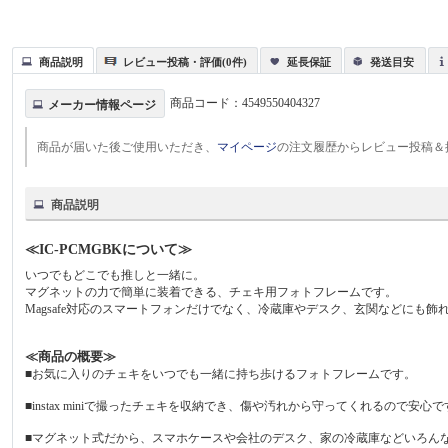
商品説明
レビュー投稿・評価(0件)
延長保証
発送目安
商品コード：
4549550404327
メーカー情報ページ
商品が届いた後ご使用いただき、
マイページ
の注文履歴からレビュー投稿＆
商品説明
≪IC-PCMGBKについて≫
いつでもどこでも推しと一緒に。
マグネットの力で簡単に装着できる、チェキ用フォトフレームです。
Magsafe対応のスマートフォンだけでなく、冷蔵庫やデスク、玄関などにも
≪商品の概要≫
■お気に入りのチェキをいつでも一緒に持ち歩けるフォトフレームです。
■instax miniで撮ったチェキを収納でき、傷や汚れから守ってくれるので安心
■マグネット式だから、スマホケースや会社のデスク、家の冷蔵庫などいろん