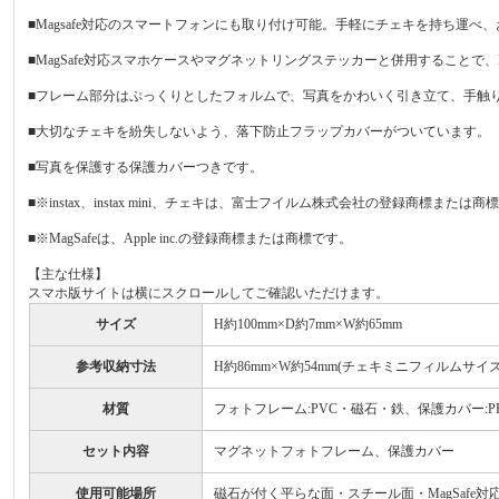
■Magsafe対応のスマートフォンにも取り付け可能。手軽にチェキを持ち運
■MagSafe対応スマホケースやマグネットリングステッカーと併用することで、
■フレーム部分はぷっくりとしたフォルムで、写真をかわいく引き立て、手触
■大切なチェキを紛失しないよう、落下防止フラップカバーがついています。
■写真を保護する保護カバーつきです。
■※instax、instax mini、チェキは、富士フイルム株式会社の登録商標または商
■※MagSafeは、Apple inc.の登録商標または商標です。
【主な仕様】
スマホ版サイトは横にスクロールしてご確認いただけます。
サイズ
H約100mm×D約7mm×W約65mm
参考収納寸法
H約86mm×W約54mm(チェキミニフィルムサイズ
材質
フォトフレーム:PVC・磁石・鉄、保護カバー:P
セット内容
マグネットフォトフレーム、保護カバー
使用可能場所
磁石が付く平らな面・スチール面・MagSafe対応i