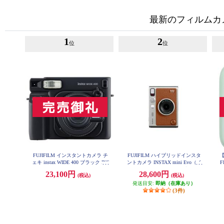
最新のフィルムカ
1
2
位
位
FUJIFILM インスタントカメラ チ
FUJIFILM ハイブリッドインスタ
【
ェキ instax WIDE 400 ブラック INS
ントカメラ INSTAX mini Evo（イ
WIDE400-BLK
ンスタックスミニエボ）ブラウン
i
23,100円
28,600円
(税込)
(税込)
INS-mini-EVO-BR-C
発送目安:
即納（在庫あり）
(3件)