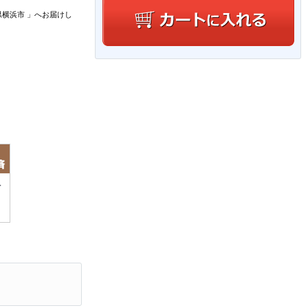
県横浜市
」
へお届けし