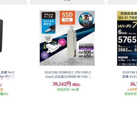
 親機 Wi-F
ELECOM SSD外付け 1TB USB3.2
ELECOM 
bps IPv6 (I
(Gen2) 読込最大500MB 秒 USBメ
親機 Wi-Fi7
家モード ブ
モリ型 ポータブル 回転式 高速 Ty
688Mbps I
39,242円
36
GS2-B
)
(税込)
peC USB-A両対応 シルバー ESD-E
bps AI
PA1000GSV
WR
還元
発送目安:
3ヶ月
1,8
庫あり）
発送目安