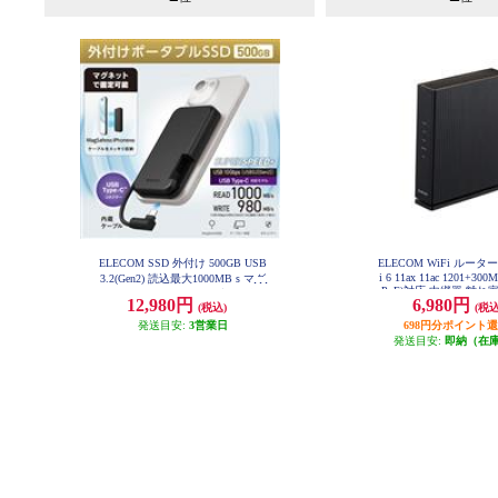
ELECOM SSD 外付け 500GB USB
ELECOM WiFi ルーター
i 6 11ax 11ac 1201+300M
3.2(Gen2) 読込最大1000MB s マグ
PoE)対応 中継器 離れ
ネット付き USB-Cケーブル一体型
12,980円
6,980円
ラック WRC-X1500
(税込)
(税込
ポータブル ブラック ESD-EPB050
0GBK
発送目安:
3営業日
698円分ポイント
発送目安:
即納（在