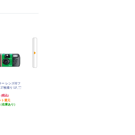
ジカラー レンズ付フ
FUJIFILM インスタントカメラ チ
DJI DJI Osmo Action クィックリリ
7枚撮り LF-JD
ェキ instax mini Evo Cinema INS-M
ース アダプターマウント AC2043
-27SH-1
INI-EVO-CINEMA
円
52,250円
2,680円
(税込)
(税込)
(税込)
ント還元
2,612円分ポイント還元
26円分ポイント還元
（在庫あり）
発送目安:
即納（在庫あり）
発送目安:
10営業日