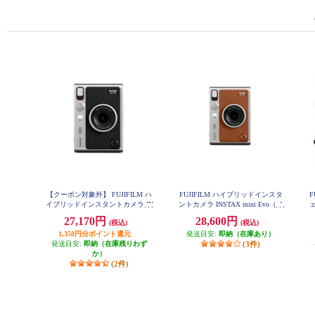
【クーポン対象外】 FUJIFILM ハ
FUJIFILM ハイブリッドインスタ
F
イブリッドインスタントカメラ IN
ントカメラ INSTAX mini Evo（イ
ェ
STAX mini Evo（インスタックス
ンスタックスミニエボ）ブラウン
27,170円
28,600円
(税込)
(税込)
INS-mini-EVO-BR-C
ミニエボ）ブラック INS-mini-EVO
-BK-C
1,358円分ポイント還元
発送目安:
即納（在庫あり）
発送目安:
即納（在庫残りわず
(3件)
か）
(2件)