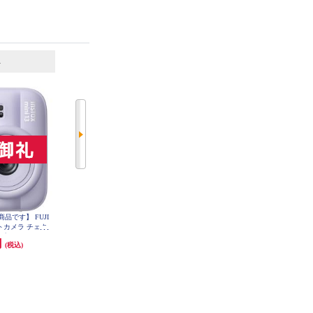
6
7
位
位
位
品です】 FUJI
【購入条件のある商品です】 FUJI
【購入条件のある商品です】 FUJI
ントカメラ チェキ
FILM インスタントカメラ チェキ
FILM インスタントカメラ チェキ
パープル INSMINI13
instax mini 13 ブルー INSMINI13B
instax mini 13 ピンク INSMINI13PI
円
12,100円
12,100円
(税込)
(税込)
(税込)
LE
LUE
NK