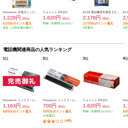
Panasonic 充電式ニッケル水素電池【コードレス子機用】 BK-T303
Ｃａｎｏｎ IFA303
ELPA 電話機用充電池【大容量/長持ち/適合機種/ブラザー/パイオニア】 TSA-090
1,228円
1,620円
2,178円
2
(税込)
(税込)
(税込)
61円分ポイント還元
即納（在庫残りわずか）
217円分ポイント還元
2
未定（入荷次第お届け）
3営業日
3営
電話機関連商品の人気ランキング
1
位
2
位
3
位
4
Panasonic インクフィルム KX-FAN141
Panasonic インクフィルム KX-FAN190
Ｃａｎｏｎ IFA303
1,163円
700円
1,620円
1
(税込)
(税込)
(税込)
58円分ポイント還元
35円分ポイント還元
即納（在庫残りわずか）
5
10営業日
10
(4件)