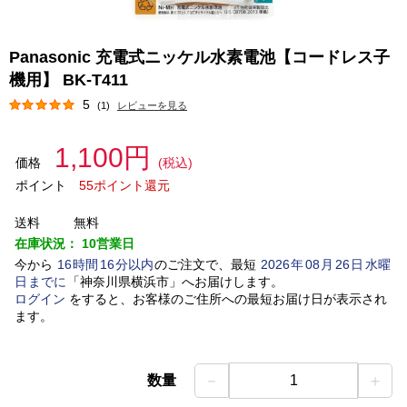
Panasonic 充電式ニッケル水素電池【コードレス子
機用】 BK-T411
5
(1)
レビューを見る
1,100円
価格
(税込)
ポイント
55ポイント還元
送料
無料
在庫状況：
10営業日
今から
16
時間
16
分以内
のご注文で、最短
2026
年
08
月
26
日
水曜
日
までに
「
神奈川県横浜市
」
へお届けします。
ログイン
をすると、お客様のご住所への最短お届け日が表示され
ます。
－
＋
数量
1