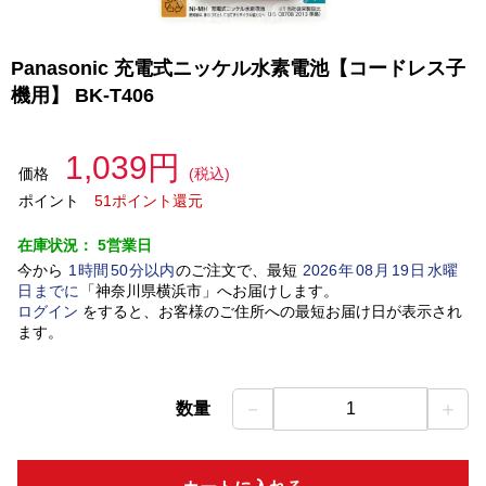
Panasonic 充電式ニッケル水素電池【コードレス子
機用】 BK-T406
1,039円
価格
(税込)
ポイント
51ポイント還元
在庫状況：
5営業日
今から
1
時間
50
分以内
のご注文で、最短
2026
年
08
月
19
日
水曜
日
までに
「
神奈川県横浜市
」
へお届けします。
ログイン
をすると、お客様のご住所への最短お届け日が表示され
ます。
－
＋
数量
1