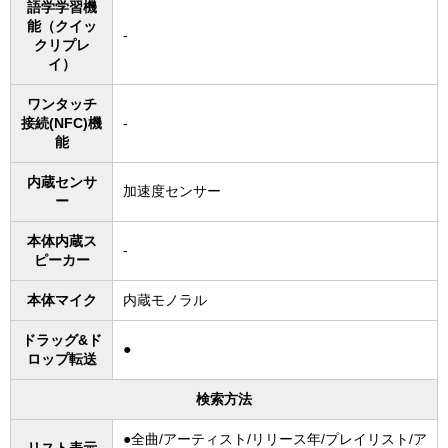
語学学習機
能（クイッ
-
クリプレ
イ）
ワンタッチ
接続(NFC)機
-
能
内蔵センサ
加速度センサー
ー
本体内蔵ス
-
ピーカー
本体マイク
内蔵モノラル
ドラッグ&ド
●
ロップ転送
検索方法
●全曲/アーティスト/リリース年/プレイリスト/ア
リスト表示