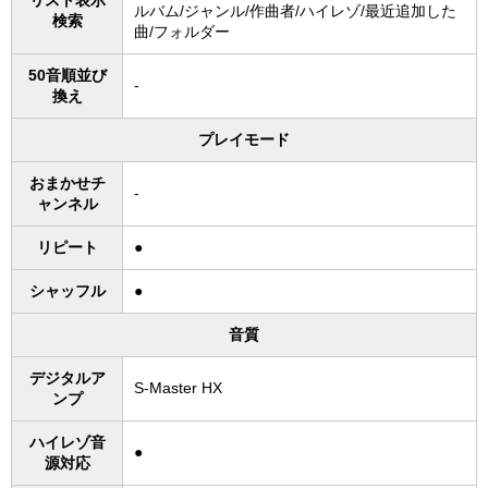
ルバム/ジャンル/作曲者/ハイレゾ/最近追加した
検索
曲/フォルダー
50音順並び
-
換え
プレイモード
おまかせチ
-
ャンネル
リピート
●
シャッフル
●
音質
デジタルア
S-Master HX
ンプ
ハイレゾ音
●
源対応