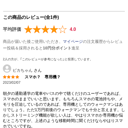
この商品のレビュー(全1件)
平均評価
4.0
商品が届いた後ご使用いただき、
マイページ
の注文履歴からレビュ
ー投稿＆採用されると
10円分ポイント
進呈
2人の方が、｢このレビューが参考になった｣と投票しています。
ピカちゃん
さん
スマホ？ 専用機？
2023/02/07
朝夕の通勤通学の電車やバスの中で聴くだけのユーザーであれば、
スマホのままでいいと思います。もちろんスマホの電池持ちや、メ
モリを圧迫しているのであれば、専用機としてのウォークマンはあ
りでしょう。ただ1万円前後のウォークマンでも十分と言えます。し
かしストリーミング機能が欲しい人は、やはりスマホか専用機か悩
むところですが、上述のような移動時間に聞くだけならやはりスマ
ホでいいですね。