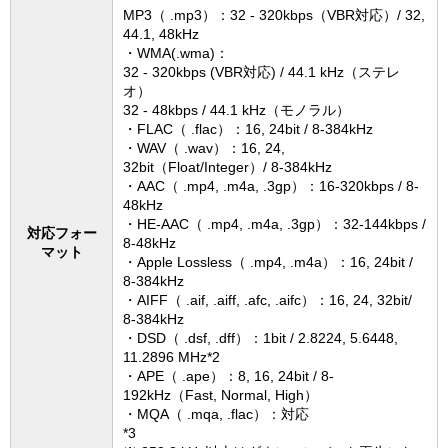
MP3（ .mp3）：32 - 320kbps（VBR対応）/ 32,
44.1, 48kHz
・WMA(.wma)：
32 - 320kbps (VBR対応) / 44.1 kHz（ステレ
オ）
32 - 48kbps / 44.1 kHz（モノラル）
・FLAC（ .flac）：16, 24bit / 8-384kHz
・WAV（ .wav）：16, 24,
32bit（Float/Integer）/ 8-384kHz
・AAC（ .mp4, .m4a, .3gp）：16-320kbps / 8-
48kHz
・HE-AAC（ .mp4, .m4a, .3gp）：32-144kbps /
対応フォー
8-48kHz
マット
・Apple Lossless（ .mp4, .m4a）：16, 24bit /
8-384kHz
・AIFF（ .aif, .aiff, .afc, .aifc）：16, 24, 32bit/
8-384kHz
・DSD（ .dsf, .dff）：1bit / 2.8224, 5.6448,
11.2896 MHz*2
・APE（ .ape）：8, 16, 24bit / 8-
192kHz（Fast, Normal, High）
・MQA（ .mqa, .flac）：対応
*3