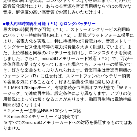
定位感の向上を実現。コンパクトサイズながら細部までこだわった
高音質化設計により、あらゆる音源を音楽専用機ならではの豊かな
音場、解像度の高い高音質でお楽しみいただけます。
■最大約36時間再生可能（＊1）なロングバッテリー
最大約36時間再生が可能（＊1）。ストリーミングサービス利用時
のバッテリー持続時間も向上（＊2）。新規プラットフォーム採用に
より、省電力化を実現し、特に待機時の消費電力や、音楽ストリー
ミングサービス使用時等の電力消費量を大きく削減しています。ま
た、上位機種と同様のバッテリーを採用し、ロングスタミナを実現
しました。さらに、microSDメモリーカード対応（＊3）で、万が一
本体容量が足りなくなってしまった場合でも、メモリーの拡張がで
き、好きな楽曲をたっぷり入れられます。音楽再生は音楽専用機の
ウォークマン（R）に任せれば、スマートフォンのバッテリー消費
や容量を気にすることなく、好きな楽曲を快適に楽しめます。
＊1 MP3 128kbpsモード、有線接続かつ画面オフの状態で「W.ミュ
ージック」で連続再生時。設定条件により異なります。アプリの使
用状況によっては短くなることがあります。動画再生時は電池持続
時間が短くなります
＊2 メーカー従来品NW-A100シリーズ比
＊3 microSDメモリーカードは別売です
※ すべてのmicroSDメモリーカードへの対応を保証するものではあ
りません