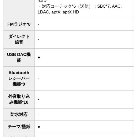
-DID
・対応コーデック*6（送信）：SBC*7, AAC,
LDAC, aptX, aptX HD
FMラジオ*8
-
ダイレクト
-
録音
USB DAC機
●
能
Bluetooth
レシーバー
-
機能*9
外音取り込
-
み機能*10
防水対応
-
テーマ/壁紙
●