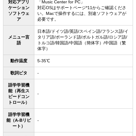
対応アプリ
「Music Center for PC」
ケーション
対応OSはサポートページ*11からご確認くださ
ソフトウェ
い。Macで操作するには、別途ソフトウェアが
ア
必要です。
日本語/ドイツ語/英語/スペイン語/フランス語/イ
メニュー言
タリア語/ポーランド語/ポルトガル語/ロシア語/
語
トルコ語/韓国語/中国語（簡体字）/中国語（繁
体字）
動作温度
5-35℃
歌詞ピタ
-
語学学習機
能（再生ス
-
ピードコン
トロール）
語学学習機
能（A-Bリピ
-
ート）