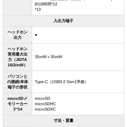
約18時間*12
*13
入出力端子
ヘッドホン
●
出力
ヘッドホン
実用最大出
35mW＋35mW
力（JEITA
16Ω/mW）
パソコンと
の接続/本体
Type-C（USB3.2 Gen1準拠）
端子の形状
microSDメ
microSD
モリーカー
microSDHC
ド*14
microSDXC
寸法・質量