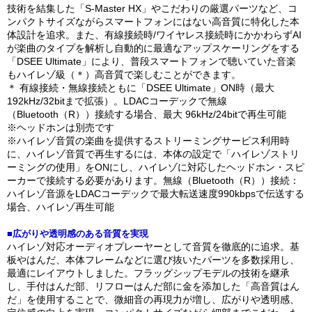
技術を結集した「S-Master HX」やこだわりの厳選パーツなど、コ
ンパクトサイズながらスマートフォンにはない高音質に特化した本
体設計を追求。また、有線接続時/ワイヤレス接続時にかかわらずAI
が楽曲のタイプを解析し自動的に最適なアップスケーリングをする
「DSEE Ultimate」により、普段スマートフォンで聴いていた音楽
もハイレゾ級（＊）高音質で楽しむことができます。
＊ 有線接続・無線接続ともに「DSEE Ultimate」ON時（最大
192kHz/32bitまで拡張）。LDACコーデックで無線
（Bluetooth（R））接続する場合、最大 96kHz/24bitで再生可能
※ヘッドホンは別売です
※ハイレゾ音質の楽曲を提供するストリーミングサービス利用時
に、ハイレゾ音質で再生するには、本体の設定で「ハイレゾストリ
ーミングの使用」をONにし、ハイレゾに対応したヘッドホン・スピ
ーカーで接続する必要があります。無線（Bluetooth（R））接続：
ハイレゾ音源をLDACコーデックで最大転送速度990kbpsで伝送する
場合、ハイレゾ再生可能
■広がりや透明感のある音質を実現
ハイレゾ対応オーディオプレーヤーとして音質を徹底的に追求。基
板やはんだ、本体フレームなどに選び抜いたパーツを多数採用し、
最適にレイアウトしました。フラッグシップモデルの技術を継承
し、手付はんだ部、リフローはんだ部に金を添加した「高音質はん
だ」を使用することで、微細音の再現力が増し、広がりや透明感、