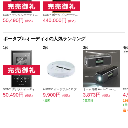
SONY デジタルオーディオプレーヤー WALKMAN(ウォークマン)【64GB/Hi-Rez対応/Android搭載/グレー】 NW-A307-HC
SONY ポータブルオーディオプレーヤー WALKMAN(ウォークマン) シグネチャーシリーズ【256GB】 NW-WM1ZM2
50,490円
440,000円
(税込)
(税込)
ポータブルオーディオの人気ランキング
1
位
2
位
3
位
4
SONY デジタルオーディオプレーヤー WALKMAN(ウォークマン)【64GB/Hi-Rez対応/Android搭載/グレー】 NW-A307-HC
AUREX ポータブルＣＤプレーヤー [Bluetooth搭載、充電対応多機能モデル] AX-CP50W
オーム電機 AudioComm_手回しラジオライト［１台４役/スマホ充電可] RAD-M799N
50,490円
9,900円
3,873円
4
(税込)
(税込)
(税込)
4週間
5営業日
1
5営