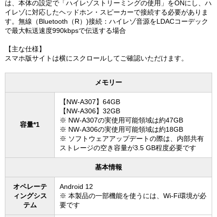
は、本体の設定で「ハイレゾストリーミングの使用」をONにし、ハ
イレゾに対応したヘッドホン・スピーカーで接続する必要がありま
す。無線（Bluetooth（R）)接続：ハイレゾ音源をLDACコーデック
で最大転送速度990kbpsで伝送する場合
【主な仕様】
スマホ版サイトは横にスクロールしてご確認いただけます。
メモリー
【NW-A307】64GB
【NW-A306】32GB
※ NW-A307の実使用可能領域は約47GB
容量*1
※ NW-A306の実使用可能領域は約18GB
※ ソフトウェアアップデートの際は、内部共有
ストレージの空き容量が3.5 GB程度必要です
基本情報
オペレーテ
Android 12
ィングシス
※ 本製品の一部機能を使うには、Wi-Fi環境が必
テム
要です