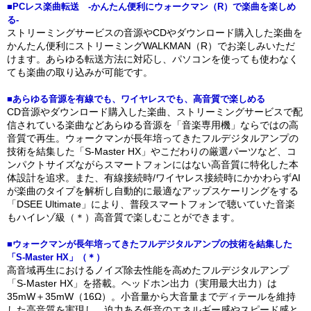
■PCレス楽曲転送 -かんたん便利にウォークマン（R）で楽曲を楽しめ
る-
ストリーミングサービスの音源やCDやダウンロード購入した楽曲を
かんたん便利にストリーミングWALKMAN（R）でお楽しみいただ
けます。あらゆる転送方法に対応し、パソコンを使っても使わなく
ても楽曲の取り込みが可能です。
■あらゆる音源を有線でも、ワイヤレスでも、高音質で楽しめる
CD音源やダウンロード購入した楽曲、ストリーミングサービスで配
信されている楽曲などあらゆる音源を「音楽専用機」ならではの高
音質で再生。ウォークマンが長年培ってきたフルデジタルアンプの
技術を結集した「S-Master HX」やこだわりの厳選パーツなど、コ
ンパクトサイズながらスマートフォンにはない高音質に特化した本
体設計を追求。また、有線接続時/ワイヤレス接続時にかかわらずAI
が楽曲のタイプを解析し自動的に最適なアップスケーリングをする
「DSEE Ultimate」により、普段スマートフォンで聴いていた音楽
もハイレゾ級（＊）高音質で楽しむことができます。
■ウォークマンが長年培ってきたフルデジタルアンプの技術を結集した
「S-Master HX」（＊）
高音域再生におけるノイズ除去性能を高めたフルデジタルアンプ
「S-Master HX」を搭載。ヘッドホン出力（実用最大出力）は
35mW＋35mW（16Ω）。小音量から大音量までディテールを維持
した高音質を実現し、迫力ある低音のエネルギー感やスピード感と