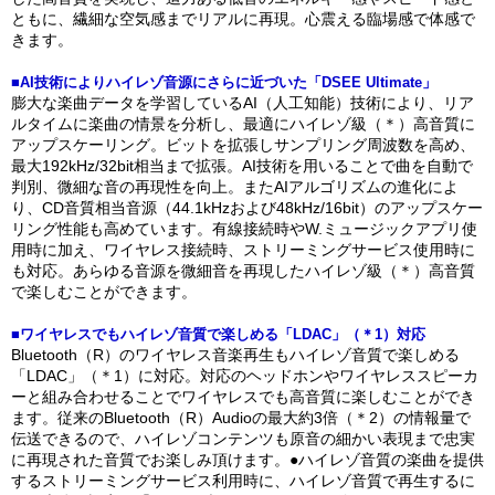
ともに、繊細な空気感までリアルに再現。心震える臨場感で体感で
きます。
■AI技術によりハイレゾ音源にさらに近づいた「DSEE Ultimate」
膨大な楽曲データを学習しているAI（人工知能）技術により、リア
ルタイムに楽曲の情景を分析し、最適にハイレゾ級（＊）高音質に
アップスケーリング。ビットを拡張しサンプリング周波数を高め、
最大192kHz/32bit相当まで拡張。AI技術を用いることで曲を自動で
判別、微細な音の再現性を向上。またAIアルゴリズムの進化によ
り、CD音質相当音源（44.1kHzおよび48kHz/16bit）のアップスケー
リング性能も高めています。有線接続時やW.ミュージックアプリ使
用時に加え、ワイヤレス接続時、ストリーミングサービス使用時に
も対応。あらゆる音源を微細音を再現したハイレゾ級（＊）高音質
で楽しむことができます。
■ワイヤレスでもハイレゾ音質で楽しめる「LDAC」（＊1）対応
Bluetooth（R）のワイヤレス音楽再生もハイレゾ音質で楽しめる
「LDAC」（＊1）に対応。対応のヘッドホンやワイヤレススピーカ
ーと組み合わせることでワイヤレスでも高音質に楽しむことができ
ます。従来のBluetooth（R）Audioの最大約3倍（＊2）の情報量で
伝送できるので、ハイレゾコンテンツも原音の細かい表現まで忠実
に再現された音質でお楽しみ頂けます。●ハイレゾ音質の楽曲を提供
するストリーミングサービス利用時に、ハイレゾ音質で再生するに