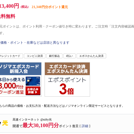
13,400円
(税込)
21,340円分ポイント還元
送料無料
元ポイントは、ポイント利用・クーポン値引き時に変わります。ご注文時「注文内容確認
す。
価格・ポイント・在庫などは店頭と異なります
クレジットカード
コンビニ決済
銀行振込
d払い
エポスかんたん決済
ちらの商品の価格・お支払方法・配送方法などはノジマオンライン限定サービスとなります。
高速インターネット @nifty光
最大30,100円分
開通で
ポイント進呈 [
詳細
]