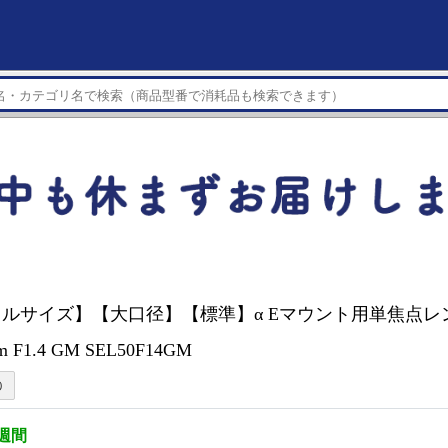
【フルサイズ】【大口径】【標準】α Eマウント用単焦点レ
m F1.4 GM SEL50F14GM
3週間