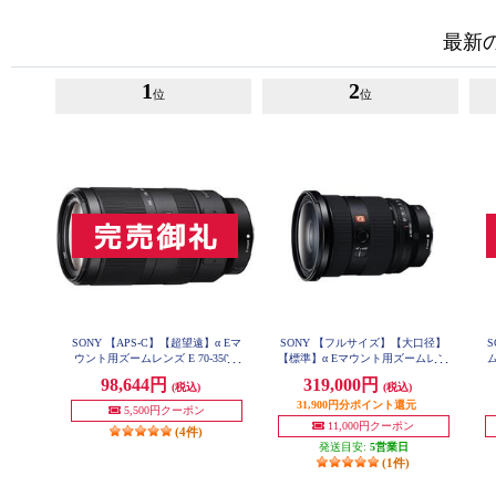
最新
1
2
位
位
SONY 【APS-C】【超望遠】α Eマ
SONY 【フルサイズ】【大口径】
ウント用ズームレンズ E 70-350m
【標準】α Eマウント用ズームレン
m F4.5-6.3 G OSS SEL70350G
ズ Gマスター FE 24-70mm F2.8 G
レ
98,644円
319,000円
(税込)
(税込)
M II SEL2470GM2
31,900円分ポイント還元
5,500円クーポン
11,000円クーポン
(4件)
発送目安:
5営業日
(1件)