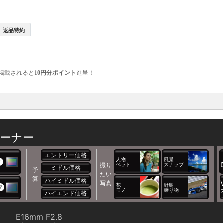
返品特約
掲載されると
10円分ポイント
進呈！