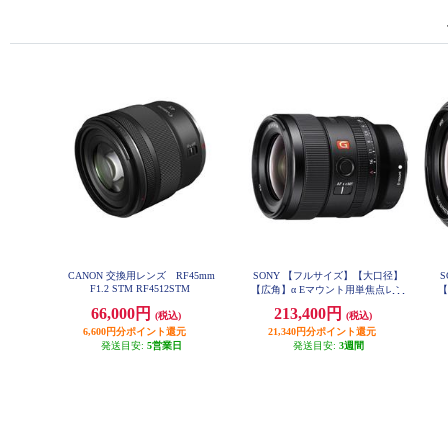
CANON 交換用レンズ RF45mm
SONY 【フルサイズ】【大口径】
F1.2 STM RF4512STM
【広角】α Eマウント用単焦点レン
【
ズ Gマスター FE 24mm F1.4 GM S
66,000円
213,400円
(税込)
(税込)
EL24F14GM
6,600円分ポイント還元
21,340円分ポイント還元
発送目安:
5営業日
発送目安:
3週間