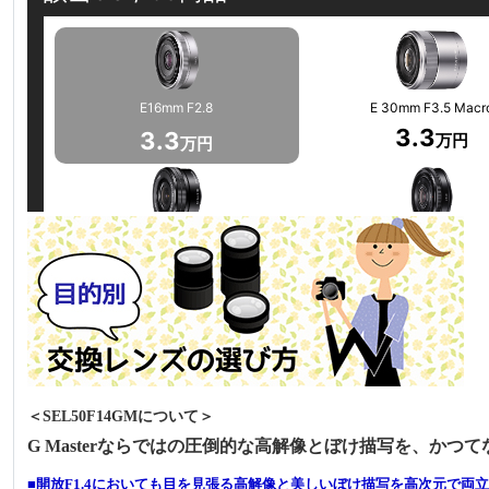
＜SEL50F14GMについて＞
G Masterならではの圧倒的な高解像とぼけ描写を、かつ
■開放F1.4においても目を見張る高解像と美しいぼけ描写を高次元で両