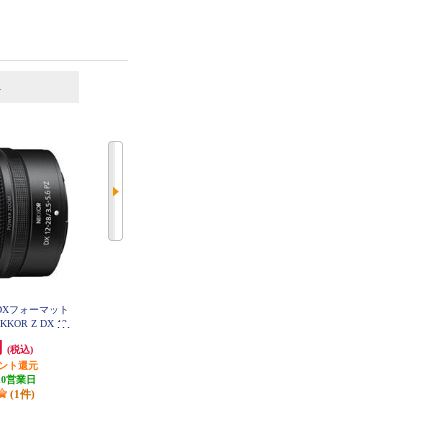
6
7
位
位
位
】DXフォーマット
Nikon カメラレンズ【マクロ/標準/
シグマ ミラーレス用ズームレンズ
OR Z DX 12-
マイクロレンズ/40mm/軽量/マイク
【APS-C 便利ズーム 10-18mm F/2.
Z VR NIKKORZ-D
ロレンズ】 AFSDXMC40G
8 DC DN ソニー用】 10-18-F28-DC
円
27,170円
107,800円
35-56PZVR
(税込)
(税込)
(税込)
-DN-C-SE
イント還元
1,358円分ポイント還元
発送目安:
3ヶ月
10営業日
発送目安:
3週間
(1件)
(2件)