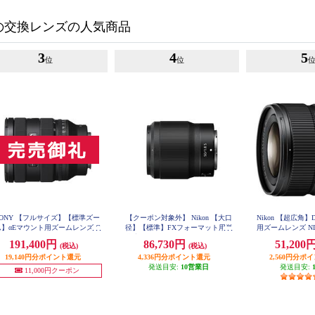
の交換レンズの人気商品
3
4
5
位
位
SONY 【フルサイズ】【標準ズー
【クーポン対象外】 Nikon 【大口
Nikon 【超広角
ム】αEマウント用ズームレンズ G
径】【標準】FXフォーマット用単
用ズームレンズ NIKK
28mm f/3.5-5.6 P
ンズ FE 20-70mm F4 G SEL2070
焦点レンズ NIKKOR Z 50mm f/1.8
191,400円
86,730円
51,200
X12-28mmf-
(税込)
(税込)
G
S NZ50F1.8S NZ50F18S
19,140円分ポイント還元
4,336円分ポイント還元
2,560円分ポ
発送目安:
10営業日
発送目安:
11,000円クーポン