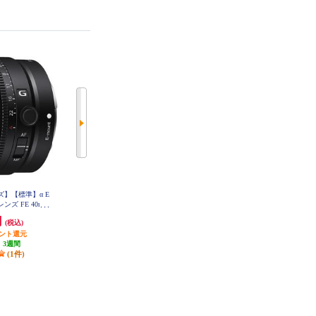
ズ】【標準】α E
SONY 【フルサイズ】【標準】α E
SONY 【フルサイズ】【大口径】
ズ FE 40mm
マウント用単焦点レンズ FE 50mm
【標準】α Eマウント用単焦点レン
L40F25G
F2.5 G SEL50F25G
ズ Gマスター FE 50mm F1.2 GM S
円
94,600円
315,700円
(税込)
(税込)
(税込)
EL50F12GM
イント還元
9,460円分ポイント還元
31,570円分ポイント還元
:
3週間
発送目安:
3週間
発送目安:
3週間
(1件)