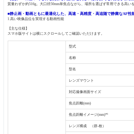
質量わずか約516g。大口径50mm単焦点ながら、場所を選ばず常用できる高い
■静止画・動画ともに最適化した、高速・高精度・高追随で静粛なAF性
1.高い映像品位を実現する動画性能
【主な仕様】
スマホ版サイトは横にスクロールしてご確認いただけます。
型式
名称
型名
レンズマウント
対応撮像画面サイズ
焦点距離(mm)
焦点距離イメージ(mm)*¹
レンズ構成 （群-枚）