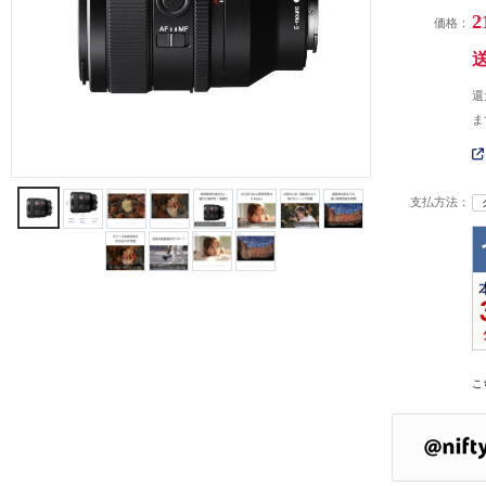
2
価格：
還
ま
支払方法：
こ