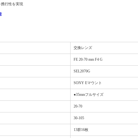
を携行性を実現
能
交換レンズ
FE 20-70 mm F4 G
SEL2070G
SONY Eマウント
●35mmフルサイズ
20-70
30-105
13群16枚