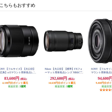
こちらもおすすめ
SONY 【フルサイズ】【大口径】
Nikon 【大口径】【標準】FXフォ
SONY 【フルサイ
広角】α Eマウント用単焦点レン
ーマット用単焦点レンズ NIKKOR
マウント用単焦点レン
Z 50mm f/1.2 S NIKKORZ50-12S
F2.5 G SE
ズ FE 35mm F1.8 SEL35F18F
83,600円
292,600円
94,600
(税込)
(税込)
4,180円分ポイント還元
14,630円分ポイント還元
9,460円分ポ
発送目安:
3週間
発送目安:
3週間
発送目安