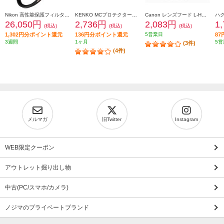
Nikon 高性能保護フィルター ARCREST II PROTECTION FILTER 95mm ARII-PF95 AR2PF95
KENKO MCプロテクターNEO 77mm径 MC-NEO77
Canon レンズフード L-HOODEW73C
26,050円
2,736円
2,083円
1
(税込)
(税込)
(税込)
1,302円分ポイント還元
136円分ポイント還元
5営業日
8
3週間
1ヶ月
5営
(3件)
(4件)
メルマガ
旧Twitter
Instagram
WEB限定クーポン
アウトレット掘り出し物
中古(PC/スマホ/カメラ)
ノジマのプライベートブランド