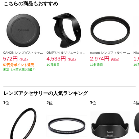
こちらの商品もおすすめ
CANON レンズダストキャップ RF II DUST-RFII
OMデジタルソリューションズ レンズフード LH-66D
marumi レンズフィルター DHG スーパーレンズプロテクト(N) 40.5mm ブラック 40_5MM-B-DHG-SLP
572円
4,533円
2,974円
1
(税込)
(税込)
(税込)
57円分ポイント還元
10営業日
10営業日
10
未定（入荷次第お届け）
レンズアクセサリーの人気ランキング
1
位
2
位
3
位
4