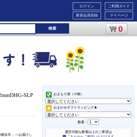
ログイン
ご利用ガイド
新規会員登録
マイページ
0
検索
mmDHG-SLP
おまもり便（小物）
おまかせギフトラッピング★
数量：
選択可能な数量以上のご希望は
県横浜市
」
へお届けし
こちらからご相談いただけます