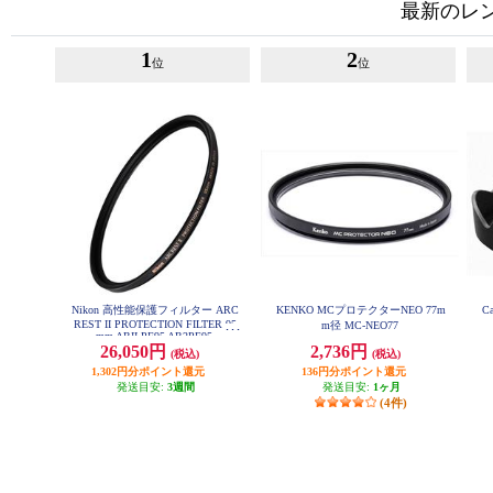
最新のレ
1
2
位
位
Nikon 高性能保護フィルター ARC
KENKO MCプロテクターNEO 77m
C
REST II PROTECTION FILTER 95
m径 MC-NEO77
mm ARII-PF95 AR2PF95
26,050円
2,736円
(税込)
(税込)
1,302円分ポイント還元
136円分ポイント還元
発送目安:
3週間
発送目安:
1ヶ月
(4件)