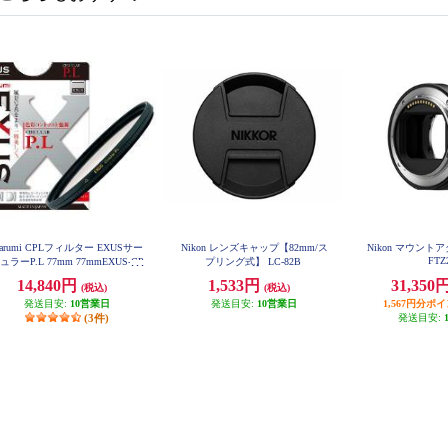
arumi CPLフィルター EXUSサー
Nikon レンズキャップ【82mm/ス
Nikon マウントアダ
FTZ
ュラーP.L 77mm 77mmEXUS-CP
プリング式】 LC-82B
L
14,840円
1,533円
31,350
(税込)
(税込)
発送目安:
10営業日
発送目安:
10営業日
1,567円分ポ
(3件)
発送目安: