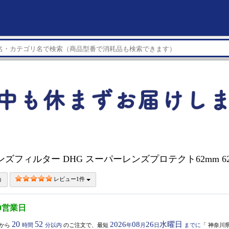
 レンズフィルター DHG スーパーレンズプロテクト62mm 62
レビュー1件
0営業日
20
52
2026
08
26
水曜日
から
時間
分以内
のご注文で、最短
年
月
日
までに
「
神奈川