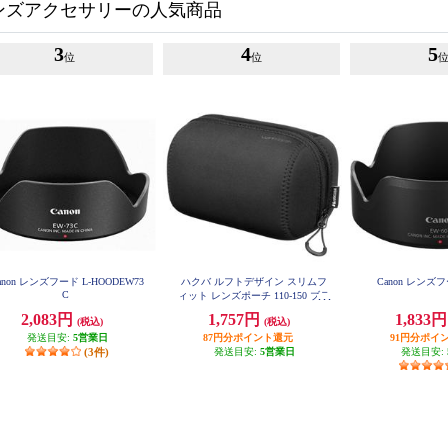
ンズアクセサリーの人気商品
3
4
5
位
位
anon レンズフード L-HOODEW73
ハクバ ルフトデザイン スリムフ
Canon レンズフ
C
ィット レンズポーチ 110-150 ブラ
ック KLP-LS1115BK
2,083円
1,757円
1,833
(税込)
(税込)
発送目安:
5営業日
87円分ポイント還元
91円分ポイ
(3件)
発送目安:
5営業日
発送目安: