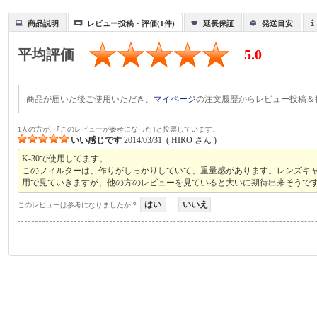
商品説明
レビュー投稿・評価(1件)
延長保証
発送目安
平均評価
5.0
商品が届いた後ご使用いただき、
マイページ
の注文履歴からレビュー投稿＆
1人の方が、｢このレビューが参考になった｣と投票しています。
いい感じです
2014/03/31
(
HIRO
さん )
K-30で使用してます。
このフィルターは、作りがしっかりしていて、重量感があります。レンズキ
用で見ていきますが、他の方のレビューを見ていると大いに期待出来そうで
はい
いいえ
このレビューは参考になりましたか？