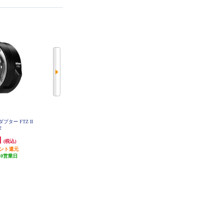
プター FTZ II
Nikon 高性能保護フィルター ARC
Nikon ニュートラルカラーNC 62m
2
REST II PROTECTION FILTER 95
m 62NC
mm ARII-PF95 AR2PF95
円
26,050円
2,800円
(税込)
(税込)
(税込)
イント還元
1,302円分ポイント還元
発送目安:
3週間
10営業日
発送目安:
3週間