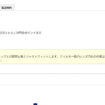
返品特約
採用されると
10円分ポイント
進呈
ャップとの隙間も無くジャストフィットします。フィルター面のレンズ汚れの付着は
す。