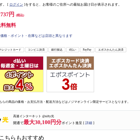
す。
[
ログイン
]をすると、お客様のご住所への最短お届け日が表示されます。
,737円
(税込)
送料無料
価格・ポイント・在庫などは店頭と異なります
クレジットカード
コンビニ決済
銀行振込
d払い
PayPay
エポスかんたん決済
ちらの商品の価格・お支払方法・配送方法などはノジマオンライン限定サービスとなります。
高速インターネット @nifty光
最大30,100円分
開通で
ポイント進呈 [
詳細
]
こちらもおすすめ