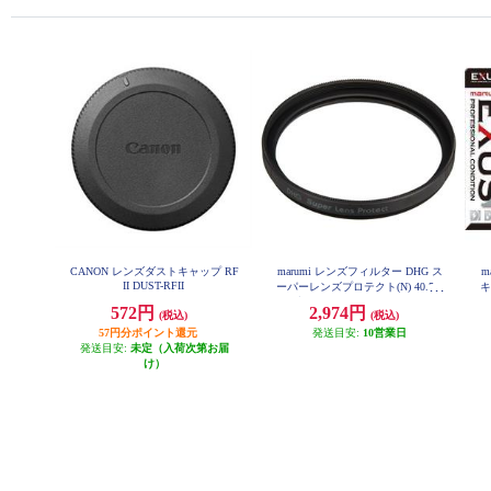
CANON レンズダストキャップ RF
marumi レンズフィルター DHG ス
m
II DUST-RFII
ーパーレンズプロテクト(N) 40.5m
キ
m ブラック 40_5MM-B-DHG-SLP
572円
2,974円
(税込)
(税込)
57円分ポイント還元
発送目安:
10営業日
発送目安:
未定（入荷次第お届
け）