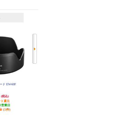
6
7
位
位
位
ード EW-60F
OLYMPUS ステップアップリング
OLYMPUS マクロレンズアダプタ
PSUR03
ー PMLA-EP01
円
2,839円
4,528円
(税込)
(税込)
(税込)
ント還元
発送目安:
10営業日
発送目安:
10営業日
5営業日
(1件)