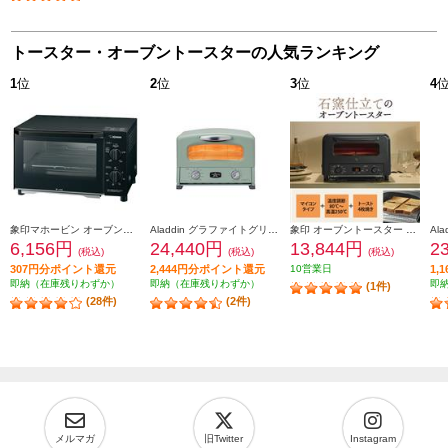
トースター・オーブントースターの人気ランキング
1
位
2
位
3
位
4
象印マホービン オーブントースター［２枚焼き/1000W/火力５段階切替/マットブラック］ EQAH22-BZ
Aladdin グラファイトグリル＆トースター[4枚焼き/グリーン] AGTG13BG
象印 オーブントースター 4枚焼き マイコン 1300W ブラック EQHM30-BA
6,156円
24,440円
13,844円
2
(税込)
(税込)
(税込)
307円分ポイント還元
2,444円分ポイント還元
10営業日
1,
即納（在庫残りわずか）
即納（在庫残りわずか）
即
(1件)
(28件)
(2件)
メルマガ
旧Twitter
Instagram