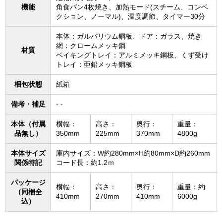
機能
角食パン4枚焼き、加熱モード(スチーム、コンベ
クション、ノーマル)、温度調節、タイマー30分
本体：ガルバリウム鋼板、ドア：ガラス、焼き
網：クロームメッキ鋼
材質
ベイキングトレイ：アルミメッキ鋼板、くず受け
トレイ：亜鉛メッキ鋼板
梱包状態
紙箱
備考・補足
- -
本体（付属
横幅：
高さ：
奥行：
重量：
品無し）
350mm
225mm
370mm
4800g
本体サイズ
庫内サイズ：W約280mm×H約80mm×D約260mm
関係特記
コード長：約1.2ｍ
パッケージ
横幅：
高さ：
奥行：
重量：約
（同梱全
410mm
270mm
410mm
6000g
込）