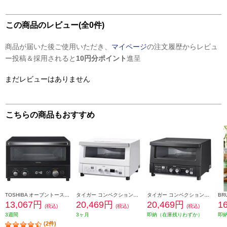
この商品のレビュー(全0件)
商品が届いた後ご使用いただき、
マイページ
の注文履歴からレビュ
ー投稿＆採用されると
10円分ポイント
進呈
まだレビューはありません
こちらの商品もおすすめ
TOSHIBA オーブントースター[4枚焼き/コンベクション/焼き色調節機能/ブラック] HTRR8
タイガー コンベクションオーブントースター[4枚焼き/遠赤ヒーター/無段階温度調節/マットホワイト] KAV-A130WM
タイガー コンベクションオーブントースター[4枚焼き/遠赤ヒーター/無段階温度調節/マットブラック] KAV-A130KM
13,067円
20,469円
20,469円
1
(税込)
(税込)
(税込)
3週間
3ヶ月
即納（在庫残りわずか）
即
(2件)