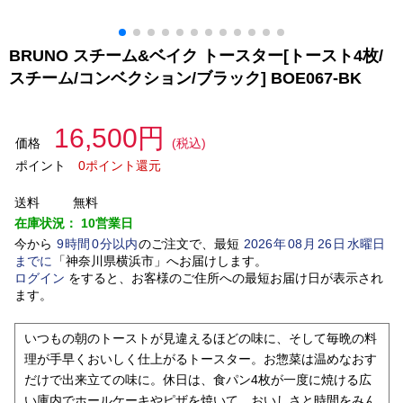
BRUNO スチーム&ベイク トースター[トースト4枚/
スチーム/コンベクション/ブラック] BOE067-BK
16,500円
価格
(税込)
ポイント
0ポイント還元
送料
無料
在庫状況：
10営業日
今から
9
時間
0
分以内
のご注文で、最短
2026
年
08
月
26
日
水曜日
までに
「
神奈川県横浜市
」
へお届けします。
ログイン
をすると、お客様のご住所への最短お届け日が表示され
ます。
いつもの朝のトーストが見違えるほどの味に、そして毎晩の料
理が手早くおいしく仕上がるトースター。お惣菜は温めなおす
だけで出来立ての味に。休日は、食パン4枚が一度に焼ける広
い庫内でホールケーキやピザを焼いて、おいしさと時間をみん