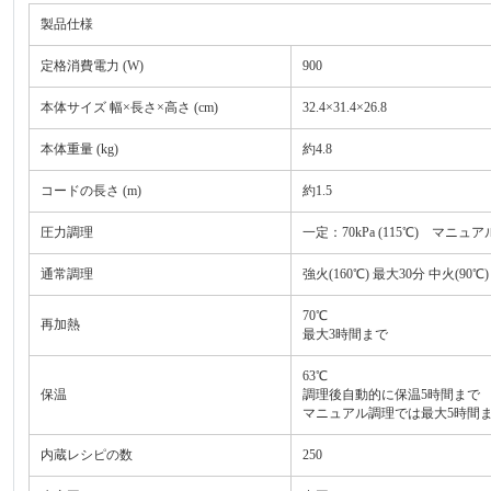
製品仕様
定格消費電力 (W)
900
本体サイズ 幅×長さ×高さ (cm)
32.4×31.4×26.8
本体重量 (kg)
約4.8
コードの長さ (m)
約1.5
圧力調理
一定：70kPa (115℃) マニ
通常調理
強火(160℃) 最大30分 中火(90℃
70℃
再加熱
最大3時間まで
63℃
保温
調理後自動的に保温5時間まで
マニュアル調理では最大5時間
内蔵レシピの数
250