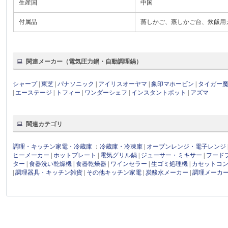
生産国
中国
付属品
蒸しかご、蒸しかご台、炊飯用
関連メーカー（電気圧力鍋・自動調理鍋）
シャープ
|
東芝
|
パナソニック
|
アイリスオーヤマ
|
象印マホービン
|
タイガー
|
エーステージ
|
トフィー
|
ワンダーシェフ
|
インスタントポット
|
アズマ
関連カテゴリ
調理・キッチン家電・冷蔵庫
：
冷蔵庫・冷凍庫
|
オーブンレンジ・電子レンジ
ヒーメーカー
|
ホットプレート
|
電気グリル鍋
|
ジューサー・ミキサー
|
フード
ター
|
食器洗い乾燥機
|
食器乾燥器
|
ワインセラー
|
生ゴミ処理機
|
カセットコ
|
調理器具・キッチン雑貨
|
その他キッチン家電
|
炭酸水メーカー
|
調理メーカ