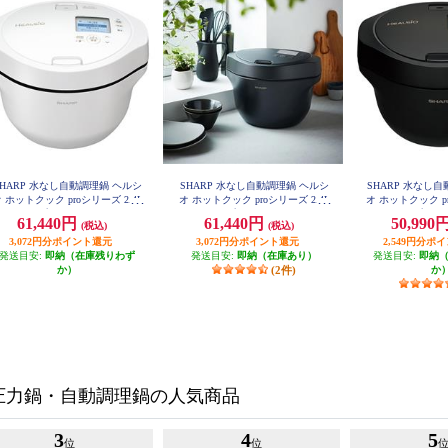
SHARP 水なし自動調理鍋 ヘルシ
SHARP 水なし自動調理鍋 ヘルシ
SHARP 水なし
 ホットクック proシリーズ 2.4L
オ ホットクック proシリーズ 2.4L
オ ホットクック pr
タイプ KN-HW24H-W
タイプ KN-HW24H-B
タイプ KN-H
61,440円
61,440円
50,990
(税込)
(税込)
3,072円分ポイント還元
3,072円分ポイント還元
2,549円分ポ
発送目安:
即納（在庫残りわず
発送目安:
即納（在庫あり）
発送目安:
即納
か）
(2件)
か
圧力鍋・自動調理鍋の人気商品
3
4
5
位
位