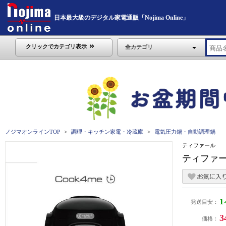
日本最大級のデジタル家電通販「Nojima Online」
クリックでカテゴリ表示
全カテゴリ
ノジマオンラインTOP
調理・キッチン家電・冷蔵庫
電気圧力鍋・自動調理鍋
ティファール
ティファー
発送目安：
3
価格：