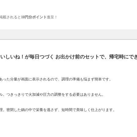
掲載されると
10円分ポイント
進呈！
おいしいね！が毎日つづく お出かけ前のセットで、帰宅時にで
あった分量が画面に表示されるので、調理の準備も悩まず簡単です。
ル。つきっきりで火加減や圧力の調整をする必要はありません。
理。密閉した鍋の中で栄養を逃さず、短時間で美味しく仕上がります。