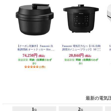
【クーポン対象外】 Panasonic 自
Panasonic 電気圧力なべ【2.6L/自動
動調理鍋 オートクッカー Bistro
調理20メニュー/ブラック】 NF-PC
オ
400-K
（ビストロ）【調理容量2.4L/炊飯
74,250円
20,844円
(税込)
(税込)
容量最大5合/圧力/ブラック】 NF-
AC1000-K
発送目安:
即納（在庫残りわず
発送目安:
即納（在庫残りわず
か）
か）
(1件)
最新の電気
1
2
位
位