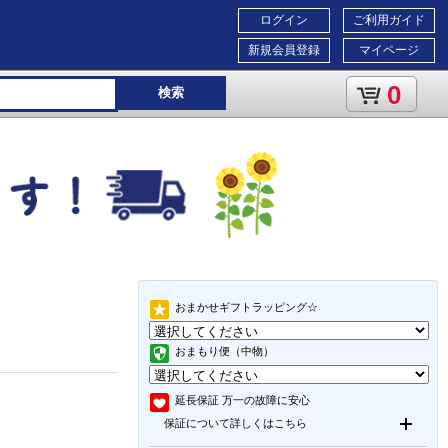
ログイン
ご利用ガイド
新規会員登録
マイページ
0
検索
おまかせギフトラッピング☆
おまもり便（中物）
延長保証
万一の故障に安心
保証について詳しくはこちら