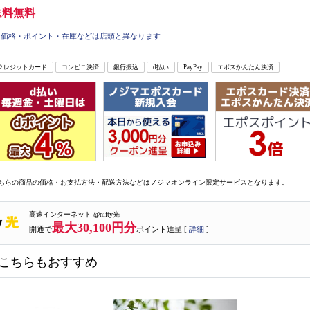
送料無料
価格・ポイント・在庫などは店頭と異なります
クレジットカード
コンビニ決済
銀行振込
d払い
PayPay
エポスかんたん決済
ちらの商品の価格・お支払方法・配送方法などはノジマオンライン限定サービスとなります。
高速インターネット @nifty光
最大30,100円分
開通で
ポイント進呈 [
詳細
]
こちらもおすすめ