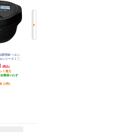
自動調理鍋 ヘルシ
ティファール 自動調理鍋 ラク
タイガー 電気圧力鍋 2.2L マット
oシリーズ 1.6L
ラ・クッカー プロ[ホワイト] CY3
ブラック COK-B220KM
811J0
W16H-B
円
29,110円
22,160円
(税込)
(税込)
(税込)
イント還元
1,455円分ポイント還元
1,108円分ポイント還元
（在庫残りわず
発送目安:
3営業日
2,000円クーポン
）
発送目安:
即納（在庫あり）
(1件)
(1件)
6
7
位
位
位