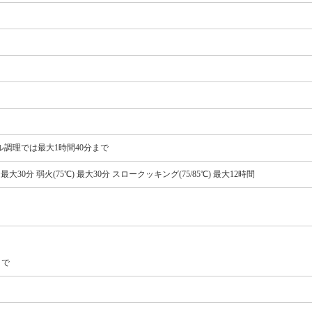
ュアル調理では最大1時間40分まで
) 最大30分 弱火(75℃) 最大30分 スロークッキング(75/85℃) 最大12時間
まで