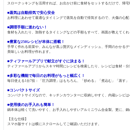
スロークッキングを活用すれば、お出かけ前に食材をセットするだけで、帰宅
■蒸気は自動排気で安心安全
お料理にあわせて最適なタイミングで蒸気を自動で排気するので、火傷の心配
■調理手順に迷わない！
食材を入れたり、加熱するタイミングなどの手順もすべて、画面が教えてくれ
■豊富な250レシピが本体に搭載！
手早く作れる前菜や、みんなが喜ぶ贅沢なメインディッシュ、手間のかかるデ
美味しいお料理が作れます。
■ティファールアプリで献立がすぐに決まる！
ティファールアプリからスキマ時間にレシピを検索したり、レシピは食材・分
■多彩な機能で毎日のお料理がもっと幅広く！
毎日使える1台7役：「圧力調理」はもちろん、「炒める」「煮込む」「蒸す
■コンパクトサイズ
コンパクトサイズなので、キッチンカウンターに収納しやすく、内蔵レシピは
■使用後のお手入れも簡単！
鍋本体は軽くて洗いやすく、お手入れしやすいアルミニウム合金製。更に、鍋
【主な仕様】
スマホ版サイトは横にスクロールしてご確認いただけます。