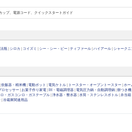
カップ、電源コード、クイックスタートガイド
魔法瓶
|
シロカ
|
コイズミ
|
シー・シー・ピー
|
ティファール
|
ハイアール
|
シャークニ
|
炊飯器・精米機
|
電動ポット
|
電気ケトル
|
トースター・オーブントースター
|
ホー
プロセッサー
|
お菓子作り家電
|
IH・電磁調理器
|
電気圧力鍋・自動調理鍋
|
餅つき機
ンロ・ガスコンロ・ガステーブル
|
浄水器・整水器
|
水筒・ステンレスボトル
|
弁当箱
ー
|
冷蔵庫関連用品