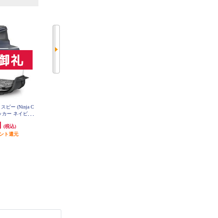
ピー (Ninja C
タイガー 電気圧力鍋 2.2L マット
Panasonic 電気圧力なべ【2.6L/自動
ルクッカー ネイビー
ブラック COK-B220KM
調理20メニュー/ブラック】 NF-PC
JGY
400-K
円
22,160円
20,844円
(税込)
(税込)
(税込)
イント還元
1,108円分ポイント還元
発送目安:
即納（在庫残りわず
発送目安:
3営業日
か）