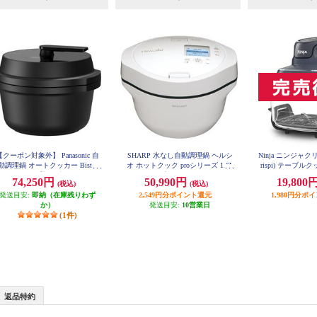
【クーポン対象外】 Panasonic 自
SHARP 水なし自動調理鍋 ヘルシ
Ninja ニンジャクリス
動調理鍋 オートクッカー Bistro
オ ホットクック proシリーズ 1.6L
rispi) テーブ
FN101
ビストロ）【調理容量2.4L/炊飯
タイプ KN-HW16H-W
74,250円
50,990円
19,800
(税込)
(税込)
量最大5合/圧力/ブラック】 NF-
AC1000-K
発送目安:
即納（在庫残りわず
2,549円分ポイント還元
1,980円分ポ
か）
発送目安:
10営業日
(1件)
返品特約