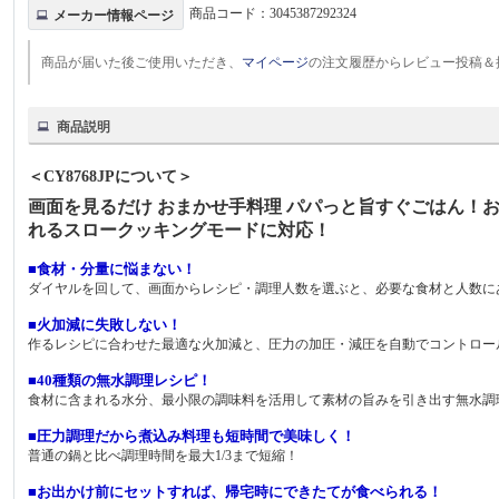
商品コード：
3045387292324
メーカー情報ページ
商品が届いた後ご使用いただき、
マイページ
の注文履歴からレビュー投稿＆
商品説明
＜CY8768JPについて＞
画面を見るだけ おまかせ手料理 パパっと旨すぐごはん！
れるスロークッキングモードに対応！
■食材・分量に悩まない！
ダイヤルを回して、画面からレシピ・調理人数を選ぶと、必要な食材と人数に
■火加減に失敗しない！
作るレシピに合わせた最適な火加減と、圧力の加圧・減圧を自動でコントロー
■40種類の無水調理レシピ！
食材に含まれる水分、最小限の調味料を活用して素材の旨みを引き出す無水調
■圧力調理だから煮込み料理も短時間で美味しく！
普通の鍋と比べ調理時間を最大1/3まで短縮！
■お出かけ前にセットすれば、帰宅時にできたてが食べられる！