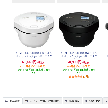
SHARP 水なし自動調理鍋 ヘルシ
SHARP 水なし自動調理鍋 ヘルシ
オ ホットクック proシリーズ 2.4L
オ ホットクック proシリーズ 1.6L
タイプ KN-HW24H-W
タイプ KN-HW16H-B
（
61,440円
50,990円
(税込)
(税込)
容
3,072円分ポイント還元
2,549円分ポイント還元
発送目安:
即納（在庫残りわず
発送目安:
即納（在庫残りわず
か）
か）
(1件)
商品説明
レビュー投稿・評価(0件)
延長保証
発送目安