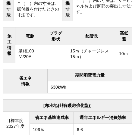
＊（ ）内の寸法は、サービス
機
＊（ ）内の寸法は、
機
ネルおよび脚部の突出し寸法で
寸
据付板を付けたときの
寸
す。
法
寸法です。
法
プラグ
高低
電源
配管長
施
形状
差
工
情
単相100
15ｍ（チャージレス
報
10ｍ
Ｖ/20A
15ｍ）
期間消費電力量
省エネ
情報
630kWh
[寒冷地仕様(暖房強化型)]
省エネ基準達成率
通年エネルギー消費効率
目標年度
2027年度
106％
6.6