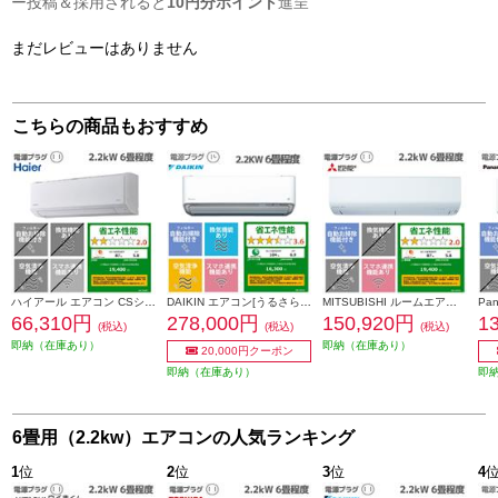
ー投稿＆採用されると
10円分ポイント
進呈
まだレビューはありません
こちらの商品もおすすめ
ハイアール エアコン CSシリーズ【6畳用/2.2kw/100V/スタンダードモデル/ホワイト】 JAA-CS226A-ESET
DAIKIN エアコン[うるさらX][Rシリーズ] 【6畳用 /2.2kw /100V /換気・加湿 /フィルター自動お掃除 /2026年モデル】 AN226ARS-W-ESET
MITSUBISHI ルームエアコン 霧ヶ峰 Rシリーズ【主に6畳/2.2KW/100V/2026年モデル】 MSZ-R2226-W-ESET
66,310円
278,000円
150,920円
1
(税込)
(税込)
(税込)
即納（在庫あり）
即納（在庫あり）
20,000円クーポン
即納（在庫あり）
即
6畳用（2.2kw）エアコンの人気ランキング
1
位
2
位
3
位
4