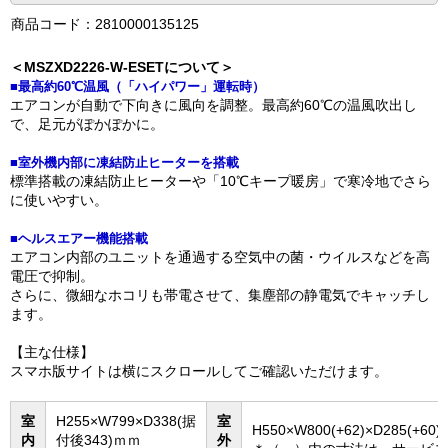
商品コード：2810000135125
＜MSZXD2226-W-ESETについて＞
■最高約60℃温風（「ハイパワー」運転時）
エアコンが自動で下向きに風向を調整。最高約60℃の温風吹出し
で、足元がぽかぽかに。
■室外機内部に凍結防止ヒーターを搭載
標準搭載の凍結防止ヒーターや「10℃キープ暖房」で寒冷地でさら
に使いやすい。
■ヘルスエアー機能搭載
エアコン内部のユニットを通過する空気中の菌・ウイルスなどを高
電圧で抑制。
さらに、微細なホコリも帯電させて、集塵部の静電気でキャッチし
ます。
【主な仕様】
スマホ版サイトは横にスクロールしてご確認いただけます。
室
H255×W799×D338(据
室
H550×W800(+62)×D285(+60
内
付後343)ｍｍ
外