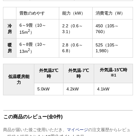
畳数のめやす
能力（kW）
消費電力（W）
6～9畳（10～
冷
2.2（0.6～
450（105～
2
房
3.1）
760）
15m
）
6～8畳（10～
暖
2.8（0.6～
525（105～
2
房
6.8）
1,980）
13m
）
外気温-15℃時
外気温2℃
外気温-7℃
※1
時
時
低温暖房能
力
5.0kW
4.2kW
4.1kW
この商品のレビュー(全0件)
商品が届いた後ご使用いただき、
マイページ
の注文履歴からレビュ