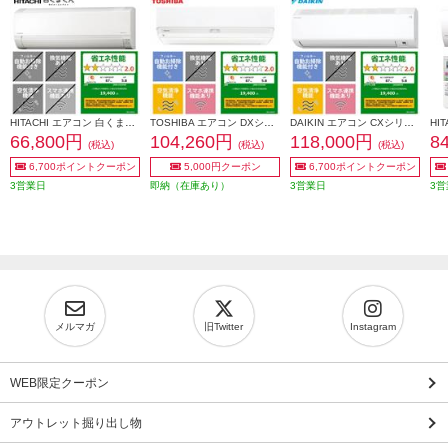
HITACHI エアコン 白くまくん AJシリーズ【6畳用/2.2KW/100V/2026年モデル】 RAS-AJ2226S-W-ESET
TOSHIBA エアコン DXシリーズ【6畳用/2.2kw/100V/2026年モデル】 RAS-V221DX-W-ESET
DAIKIN エアコン CXシリーズ [おもに6畳/2.2KW/100V/フィルター自動お掃除/機内洗浄機能/2026年モデル] S226ATCS-W-ESET
66,800円
104,260円
118,000円
8
(税込)
(税込)
(税込)
6,700ポイントクーポン
5,000円クーポン
6,700ポイントクーポン
3営業日
即納（在庫あり）
3営業日
3営
メルマガ
旧Twitter
Instagram
WEB限定クーポン
アウトレット掘り出し物