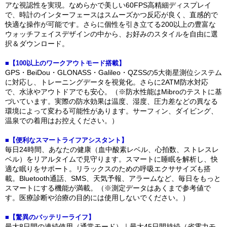
アな視認性を実現。なめらかで美しい60FPS高精細ディスプレイ
で、時計のインターフェースはスムーズかつ反応が良く、直感的で
快適な操作が可能です。さらに個性を引き立てる200以上の豊富な
ウォッチフェイスデザインの中から、お好みのスタイルを自由に選
択＆ダウンロード。
■【100以上のワークアウトモード搭載】
GPS・BeiDou・GLONASS・Galileo・QZSSの5大衛星測位システム
に対応し、トレーニングデータを視覚化。さらに2ATM防水対応
で、水泳やアウトドアでも安心。（※防水性能はMibroのテストに基
づいています。実際の防水効果は温度、湿度、圧力差などの異なる
環境によって変わる可能性があります。サーフィン、ダイビング、
温泉での着用はお控えください。）
■【便利なスマートライフアシスタント】
毎日24時間、あなたの健康（血中酸素レベル、心拍数、ストレスレ
ベル）をリアルタイムで見守ります。スマートに睡眠を解析し、快
適な眠りをサポート。リラックスのための呼吸エクササイズも搭
載。Bluetooth通話、SMS、天気予報、アラームなど、毎日をもっと
スマートにする機能が満載。（※測定データはあくまで参考値で
す。医療診断や治療の目的には使用しないでください。）
■【驚異のバッテリーライフ】
最大8日間の連続使用（通常モード）｜最大45日間持続（省電力モ