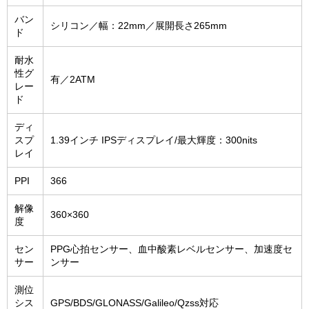
バン
シリコン／幅：22mm／展開長さ265mm
ド
耐水
性グ
有／2ATM
レー
ド
ディ
スプ
1.39インチ IPSディスプレイ/最大輝度：300nits
レイ
PPI
366
解像
360×360
度
セン
PPG心拍センサー、血中酸素レベルセンサー、加速度セ
サー
ンサー
測位
シス
GPS/BDS/GLONASS/Galileo/Qzss対応