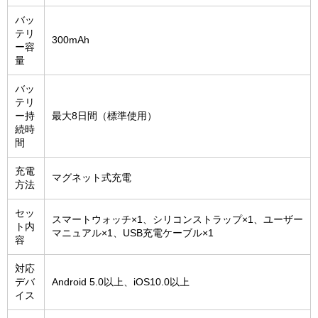
バッ
テリ
300mAh
ー容
量
バッ
テリ
ー持
最大8日間（標準使用）
続時
間
充電
マグネット式充電
方法
セッ
スマートウォッチ×1、シリコンストラップ×1、ユーザー
ト内
マニュアル×1、USB充電ケーブル×1
容
対応
デバ
Android 5.0以上、iOS10.0以上
イス