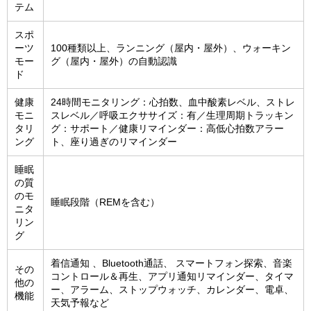
テム
スポ
ーツ
100種類以上、ランニング（屋内・屋外）、ウォーキン
モー
グ（屋内・屋外）の自動認識
ド
健康
24時間モニタリング：心拍数、血中酸素レベル、ストレ
モニ
スレベル／呼吸エクササイズ：有／生理周期トラッキン
タリ
グ：サポート／健康リマインダー：高低心拍数アラー
ング
ト、座り過ぎのリマインダー
睡眠
の質
のモ
睡眠段階（REMを含む）
ニタ
リン
グ
着信通知 、Bluetooth通話、 スマートフォン探索、音楽
その
コントロール＆再生、アプリ通知リマインダー、タイマ
他の
ー、アラーム、ストップウォッチ、カレンダー、電卓、
機能
天気予報など