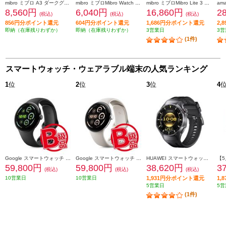
mibro ミブロ A3 ダークグレー SP380014-C22
mibro ミブロMibro Watch C4 ダークグレー SP380012-C22
mibro ミブロMibro Lite 3 Pro グリーン SP380011-C08
8,560円
6,040円
16,860円
2
(税込)
(税込)
(税込)
856円分ポイント還元
604円分ポイント還元
1,686円分ポイント還元
2,
即納（在庫残りわずか）
即納（在庫残りわずか）
3営業日
3営
(1件)
スマートウォッチ・ウェアラブル端末の人気ランキング
1
位
2
位
3
位
4
Google スマートウォッチ Google Pixel Watch 3 45mm Matte Black アルミケース/Obsidian アクティブ バンド Wi-Fiモデル GA05785US
Google スマートウォッチ Google Pixel Watch 3 45mm Polished Silver アルミケース/Porcelain アクティブ バンド Wi-Fiモデル GA05736US
HUAWEI スマートウォッチ WATCH GT6 Pro 46mm/Black ATM-B29-BK
59,800円
59,800円
38,620円
3
(税込)
(税込)
(税込)
10営業日
10営業日
1,931円分ポイント還元
1,
5営業日
5営
(1件)