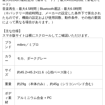
ード）
音楽再生：最大4.5時間｜Bluetooth通話：最大6.0時間
（※バッテリー持続時間は、メーカーの設定した条件下で算出され
たものです。機能の設定および使用回数、動作条件、その他の要因
によって異なる場合があります。）
【主な仕様】
スマホ版サイトは横にスクロールしてご確認いただけます。
ブラ
mibro／ミブロ
ンド
カラ
モカ、ダークグレー
ー
サイ
約45.2×45.2×11.6（心拍ベース除く）
ズ
重量
約29g （本体のみ）、約45g（シリコンバンド含む）
ボデ
ィ素
アルミニウム合金 + PC
材