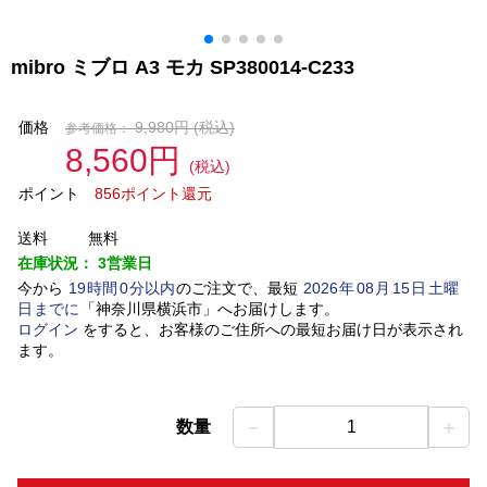
mibro ミブロ A3 モカ SP380014-C233
価格
9,980円
(税込)
参考価格：
8,560円
(税込)
ポイント
856ポイント還元
送料
無料
在庫状況：
3営業日
今から
19
時間
0
分以内
のご注文で、最短
2026
年
08
月
15
日
土曜
日
までに
「
神奈川県横浜市
」
へお届けします。
ログイン
をすると、お客様のご住所への最短お届け日が表示され
ます。
－
＋
数量
1