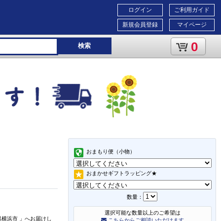
ログイン
ご利用ガイド
新規会員登録
マイページ
0
検索
おまもり便（小物）
おまかせギフトラッピング★
数量：
選択可能な数量以上のご希望は
県横浜市
」
へお届けし
こちらからご相談いただけます