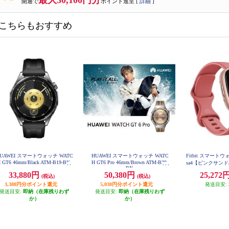
最大30,100円分
開通で
ポイント進呈 [
詳細
]
こちらもおすすめ
UAWEI スマートウォッチ WATC
HUAWEI スマートウォッチ WATC
Fitbit スマートウォッ
 GT6 46mm/Black ATM-B19-BK
H GT6 Pro 46mm/Brown ATM-B29-
sa4【ピンクサンド/Pi
BN
rRose 2022年9月
33,880円
50,380円
25,272
(税込)
(税込)
GRW-F
3,388円分ポイント還元
5,038円分ポイント還元
発送目安:
発送目安:
即納（在庫残りわず
発送目安:
即納（在庫残りわず
か）
か）