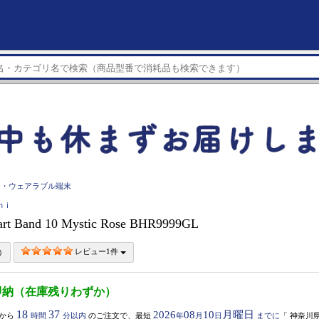
チ・ウェアラブル端末
ｏｍｉ
art Band 10 Mystic Rose BHR9999GL
レビュー1件
即納（在庫残りわずか）
18
37
2026
08
10
月曜日
から
時間
分以内
のご注文で、最短
年
月
日
までに
「
神奈川