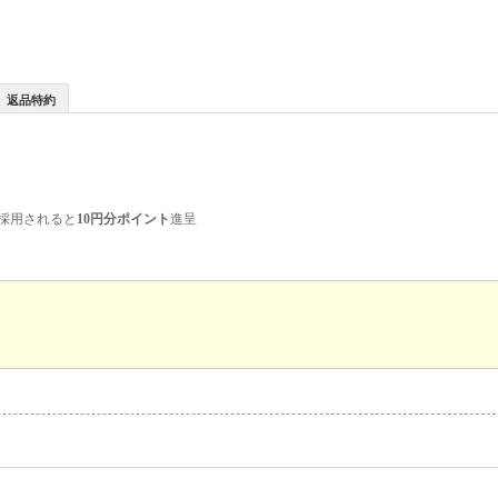
返品特約
採用されると
10円分ポイント
進呈