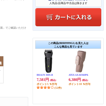
人気品/品薄品/中古品は除きます
画面」でご確認いただけ
この商品(BHR9999GL)を見た人は
こんな商品も見ています
BRAUN 300S-B
ATEX AX-HJ360PK
7,581円
6,380円
(税込)
(税込)
ポイント
5
％付与
ポイント
10
％付与
(52件)