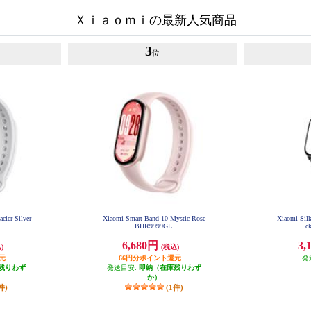
Ｘｉａｏｍｉの最新人気商品
3
位
cier Silver
Xiaomi Smart Band 10 Mystic Rose
Xiaomi Silk
BHR9999GL
c
6,680円
3,
)
(税込)
元
66円分ポイント還元
発
残りわず
発送目安:
即納（在庫残りわず
か）
件)
(1件)