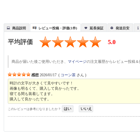
商品説明
レビュー投稿・評価(1件)
延長保証
発送目安
平均評価
5.0
商品が届いた後ご使用いただき、
マイページ
の注文履歴からレビュー投稿＆
感想
2026/01/17
(
コーン茶
さん )
時計の文字が大きくて見やすいです！
画像も明るくて、購入して良かったです。
寝てる間も装着してます。
購入して良かったです。
はい
いいえ
このレビューは参考になりましたか？