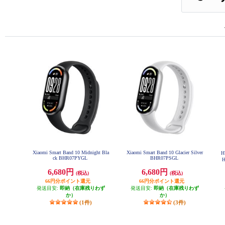
Xiaomi Smart Band 10 Midnight Bla
Xiaomi Smart Band 10 Glacier Silver
H
ck BHR07PYGL
BHR07PSGL
H
6,680円
6,680円
(税込)
(税込)
66円分ポイント還元
66円分ポイント還元
発送目安:
即納（在庫残りわず
発送目安:
即納（在庫残りわず
か）
か）
(1件)
(3件)