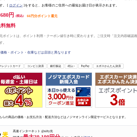
す。
[
ログイン
]をすると、お客様のご住所への最短お届け日が表示されます。
,680円
(税込)
66円分ポイント還元
送料無料
元ポイントは、ポイント利用・クーポン値引き時に変わります。ご注文時「注文内容確認
す。
価格・ポイント・在庫などは店頭と異なります
クレジットカード
コンビニ決済
銀行振込
d払い
PayPay
エポスかんたん決済
ちらの商品の価格・お支払方法・配送方法などはノジマオンライン限定サービスとなります。
高速インターネット @nifty光