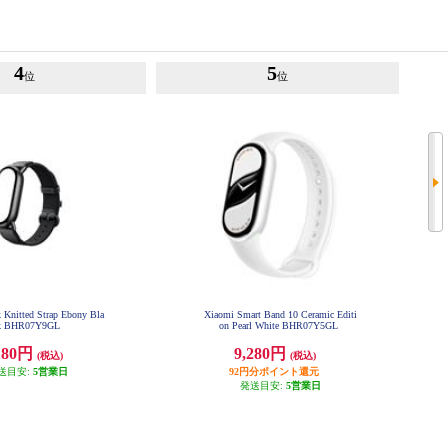
4
5
位
位
 Knitted Strap Ebony Bla
Xiaomi Smart Band 10 Ceramic Editi
k BHR07Y9GL
on Pearl White BHR07Y5GL
180円
9,280円
(税込)
(税込)
送目安:
5営業日
92円分ポイント還元
発送目安:
5営業日