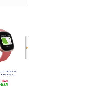
amazfit(ｱﾏｽﾞﾌｨｯﾄ) T-Rex 3 Pro 44m
チ FitBbit Ver
Amazfit アマズフィットバランス2
m ｱｰｸﾃｨｯｸｺﾞｰﾙﾄﾞ SP170079-C243
nkSand/Coppe
Balance2 交換バンド付属 SP170076
-C01
モデル】 FB523R
円
43,890円
54,980円
(税込)
(税込)
(税込)
RCJK
3営業日
4,389円分ポイント還元
5,498円分ポイント還元
発送目安:
3営業日
発送目安:
3営業日