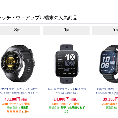
ォッチ・ウェアラブル端末の人気商品
3
4
5
位
位
UAWEI スマートウォッチ WATC
Amazfit アマズフィットBip6 ブラ
【5月29日発売】 HU
 GT6 Pro 46mm/Black ATM-B29-B
I WATCH FIT 5 Pro
ック SP170074-C01
K
B
48,180円
14,800円
39,380
(税込)
(税込)
4,818円分ポイント還元
1,480円分ポイント還元
3,938円分ポ
発送目安:
5営業日
発送目安:
即納（在庫残りわず
発送目安:
(1件)
か）