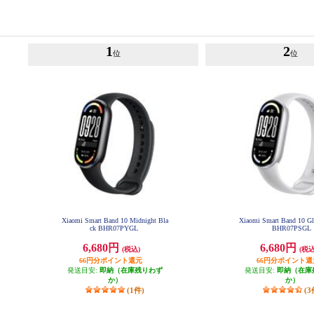
1
2
位
位
Xiaomi Smart Band 10 Midnight Bla
Xiaomi Smart Band 10 Gla
ck BHR07PYGL
BHR07PSGL
6,680円
6,680円
(税込)
(税込
66円分ポイント還元
66円分ポイント還
発送目安:
即納（在庫残りわず
発送目安:
即納（在庫
か）
か）
(1件)
(3