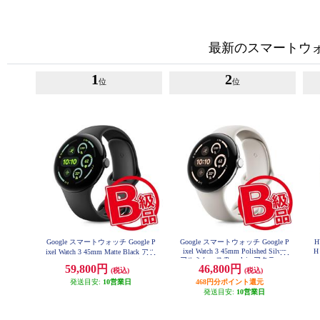
最新のスマートウ
1
2
位
位
Google スマートウォッチ Google P
Google スマートウォッチ Google P
H
ixel Watch 3 45mm Polished Silver
H
ixel Watch 3 45mm Matte Black アル
アルミケース/Porcelain アクティブ
ミケース/Obsidian アクティブ バン
59,800円
46,800円
バンド Wi-Fiモデル GA05736US
(税込)
(税込)
ド Wi-Fiモデル GA05785US
発送目安:
10営業日
468円分ポイント還元
発送目安:
10営業日