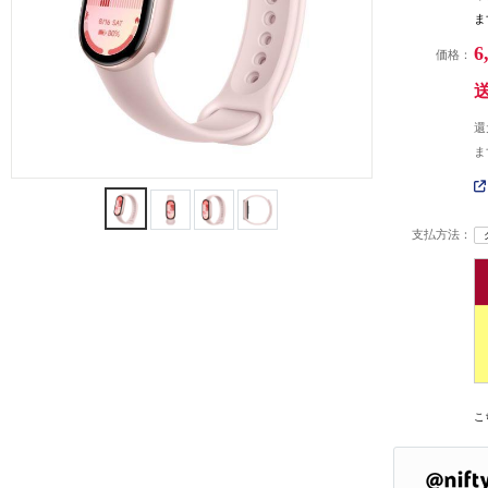
ま
6
価格：
還
ま
支払方法：
こ