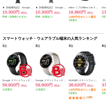
★【B級梱包品】 Google スマートウォッチ 交換バンド Google Pixel Watch Band【クラフトレザー バンド/Obsidian/Sサイズ/2022年10月モデル】 GA03290-WW
★【B級梱包品】 Google スマートウォッチ 交換バンド Google Pixel Watch Band【ツートーンレザー バンド/Charcoal/Sサイズ/2022年10月モデル】 GA03295-WW
mibro ミブロMibro Lite 3 Pro カーキ SP380011-C14
10,300円
10,300円
16,860円
1
(税込)
(税込)
(税込)
即納（在庫残りわずか）
即納（在庫あり）
1,686円分ポイント還元
3営
3営業日
スマートウォッチ・ウェアラブル端末の人気ランキング
1
位
2
位
3
位
4
Google スマートウォッチ Google Pixel Watch 3 45mm Matte Black アルミケース/Obsidian アクティブ バンド Wi-Fiモデル GA05785US
Google スマートウォッチ Google Pixel Watch 3 45mm Polished Silver アルミケース/Porcelain アクティブ バンド Wi-Fiモデル GA05736US
HUAWEI スマートウォッチ WATCH GT6 Pro 46mm/Black ATM-B29-BK
59,800円
59,800円
38,620円
3
(税込)
(税込)
(税込)
10営業日
10営業日
1,931円分ポイント還元
1,
5営業日
5営
(1件)