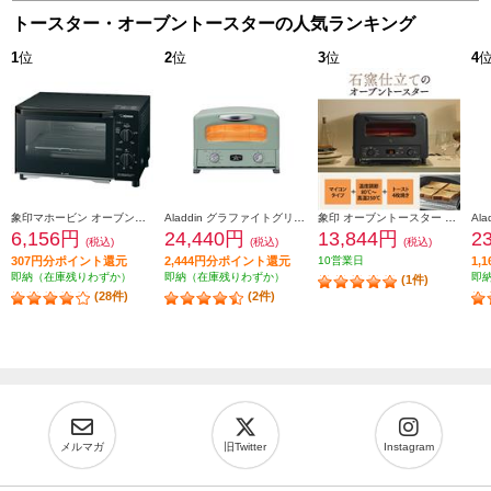
トースター・オーブントースターの人気ランキング
1
位
2
位
3
位
4
象印マホービン オーブントースター［２枚焼き/1000W/火力５段階切替/マットブラック］ EQAH22-BZ
Aladdin グラファイトグリル＆トースター[4枚焼き/グリーン] AGTG13BG
象印 オーブントースター 4枚焼き マイコン 1300W ブラック EQHM30-BA
6,156円
24,440円
13,844円
2
(税込)
(税込)
(税込)
307円分ポイント還元
2,444円分ポイント還元
10営業日
1,
即納（在庫残りわずか）
即納（在庫残りわずか）
即
(1件)
(28件)
(2件)
メルマガ
旧Twitter
Instagram