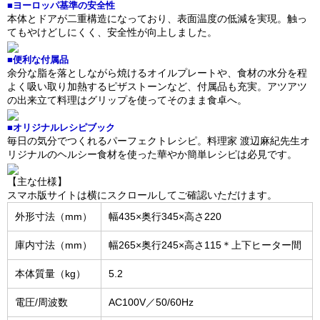
■ヨーロッパ基準の安全性
本体とドアが二重構造になっており、表面温度の低減を実現。触っ
てもやけどしにくく、安全性が向上しました。
■便利な付属品
余分な脂を落としながら焼けるオイルプレートや、食材の水分を程
よく吸い取り加熱するピザストーンなど、付属品も充実。アツアツ
の出来立て料理はグリップを使ってそのまま食卓へ。
■オリジナルレシピブック
毎日の気分でつくれるパーフェクトレシピ。料理家 渡辺麻紀先生オ
リジナルのヘルシー食材を使った華やか簡単レシピは必見です。
【主な仕様】
スマホ版サイトは横にスクロールしてご確認いただけます。
外形寸法（mm）
幅435×奥行345×高さ220
庫内寸法（mm）
幅265×奥行245×高さ115＊上下ヒーター間
本体質量（kg）
5.2
電圧/周波数
AC100V／50/60Hz