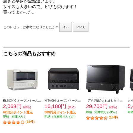
麗さと早さが全然違います。
サイズも大きいので、ピザも焼けます！
買ってよかった。
このレビューは参考になりましたか？
はい
いいえ
こちらの商品もおすすめ
ELSONIC オーブントースター[パン2枚焼き/900W/網] ECD-OT900
HITACHI オーブントースター【コンベクション/食パン4枚トースト/低温調理/ストーンブラック】 HMO-F300-B
【TVで紹介されました！】【クーポン対象外】 Panasonic オーブントースター Bistro（ビストロ）[2枚焼き/遠赤トリプルヒーター/焼き色5段階調整/ブラック] NT-D700-K
2,068円
16,180円
29,700円
5
(税込)
(税込)
(税込)
62円分ポイント還元
809円分ポイント還元
即納（在庫残りわずか）
即
即納（在庫あり）
即納（在庫残りわずか）
(16件)
(15件)