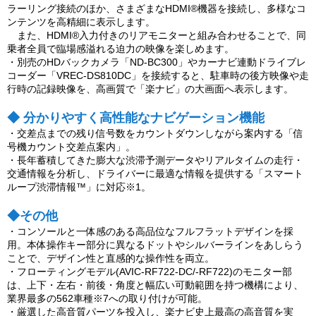
ラーリング接続のほか、さまざまなHDMI®機器を接続し、多様なコ
ンテンツを高精細に表示します。
また、HDMI®入力付きのリアモニターと組み合わせることで、同
乗者全員で臨場感溢れる迫力の映像を楽しめます。
・別売のHDバックカメラ「ND-BC300」やカーナビ連動ドライブレ
コーダー「VREC-DS810DC」を接続すると、駐車時の後方映像や走
行時の記録映像を、高画質で「楽ナビ」の大画面へ表示します。
◆ 分かりやすく高性能なナビゲーション機能
・交差点までの残り信号数をカウントダウンしながら案内する「信
号機カウント交差点案内」。
・長年蓄積してきた膨大な渋滞予測データやリアルタイムの走行・
交通情報を分析し、ドライバーに最適な情報を提供する「スマート
ループ渋滞情報™」に対応※1。
◆その他
・コンソールと一体感のある高品位なフルフラットデザインを採
用。本体操作キー部分に異なるドットやシルバーラインをあしらう
ことで、デザイン性と直感的な操作性を両立。
・フローティングモデル(AVIC-RF722-DC/-RF722)のモニター部
は、上下・左右・前後・角度と幅広い可動範囲を持つ機構により、
業界最多の562車種※7への取り付けが可能。
・厳選した高音質パーツを投入し、楽ナビ史上最高の高音質を実