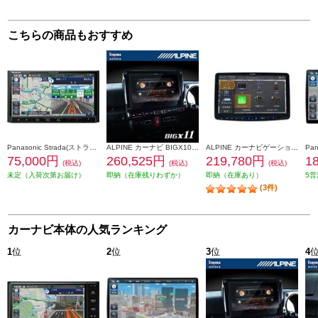
こちらの商品もおすすめ
Panasonic Strada(ストラーダ) オンライン対応7V型カーナビ CN-CE01DA
ALPINE カーナビ BIGX10型/ビッグX/ジムニー/ジムニーシエラ専用 EX10NX2-JI-64
ALPINE カーナビゲーション フローティングBIG X11 【11型/メカレスモデル/スマホ連携特化モデル/Amazon Alexa搭載】 XF11NX2S
75,000円
260,525円
219,780円
1
(税込)
(税込)
(税込)
未定（入荷次第お届け）
即納（在庫残りわずか）
即納（在庫あり）
5営
(3件)
カーナビ本体の人気ランキング
1
位
2
位
3
位
4