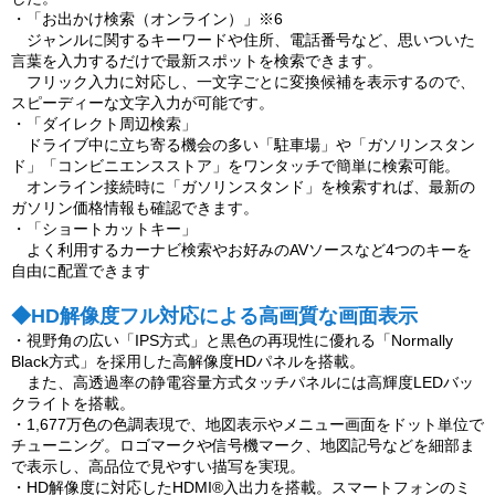
・「お出かけ検索（オンライン）」※6
ジャンルに関するキーワードや住所、電話番号など、思いついた
言葉を入力するだけで最新スポットを検索できます。
フリック入力に対応し、一文字ごとに変換候補を表示するので、
スピーディーな文字入力が可能です。
・「ダイレクト周辺検索」
ドライブ中に立ち寄る機会の多い「駐車場」や「ガソリンスタン
ド」「コンビニエンスストア」をワンタッチで簡単に検索可能。
オンライン接続時に「ガソリンスタンド」を検索すれば、最新の
ガソリン価格情報も確認できます。
・「ショートカットキー」
よく利用するカーナビ検索やお好みのAVソースなど4つのキーを
自由に配置できます
◆HD解像度フル対応による高画質な画面表示
・視野角の広い「IPS方式」と黒色の再現性に優れる「Normally
Black方式」を採用した高解像度HDパネルを搭載。
また、高透過率の静電容量方式タッチパネルには高輝度LEDバッ
クライトを搭載。
・1,677万色の色調表現で、地図表示やメニュー画面をドット単位で
チューニング。ロゴマークや信号機マーク、地図記号などを細部ま
で表示し、高品位で見やすい描写を実現。
・HD解像度に対応したHDMI®入出力を搭載。スマートフォンのミ