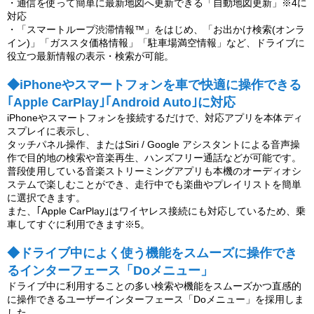
・通信を使って簡単に最新地図へ更新できる「自動地図更新」※4に
対応
・「スマートループ渋滞情報™」をはじめ、「お出かけ検索(オンラ
イン)」「ガススタ価格情報」「駐車場満空情報」など、ドライブに
役立つ最新情報の表示・検索が可能。
◆iPhoneやスマートフォンを車で快適に操作できる
｢Apple CarPlay｣｢Android Auto｣に対応
iPhoneやスマートフォンを接続するだけで、対応アプリを本体ディ
スプレイに表示し、
タッチパネル操作、またはSiri / Google アシスタントによる音声操
作で目的地の検索や音楽再生、ハンズフリー通話などが可能です。
普段使用している音楽ストリーミングアプリも本機のオーディオシ
ステムで楽しむことができ、走行中でも楽曲やプレイリストを簡単
に選択できます。
また、｢Apple CarPlay｣はワイヤレス接続にも対応しているため、乗
車してすぐに利用できます※5。
◆ドライブ中によく使う機能をスムーズに操作でき
るインターフェース「Doメニュー」
ドライブ中に利用することの多い検索や機能をスムーズかつ直感的
に操作できるユーザーインターフェース「Doメニュー」を採用しま
した。