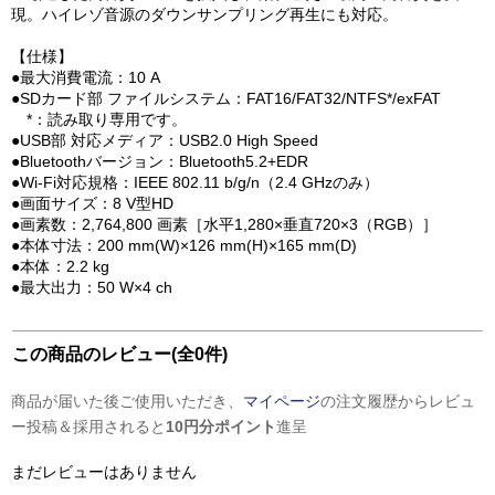
現。ハイレゾ音源のダウンサンプリング再生にも対応。
【仕様】
●最大消費電流：10 A
●SDカード部 ファイルシステム：FAT16/FAT32/NTFS*/exFAT
*：読み取り専用です。
●USB部 対応メディア：USB2.0 High Speed
●Bluetoothバージョン：Bluetooth5.2+EDR
●Wi-Fi対応規格：IEEE 802.11 b/g/n（2.4 GHzのみ）
●画面サイズ：8 V型HD
●画素数：2,764,800 画素［水平1,280×垂直720×3（RGB）］
●本体寸法：200 mm(W)×126 mm(H)×165 mm(D)
●本体：2.2 kg
●最大出力：50 W×4 ch
この商品のレビュー(全0件)
商品が届いた後ご使用いただき、
マイページ
の注文履歴からレビュ
ー投稿＆採用されると
10円分ポイント
進呈
まだレビューはありません