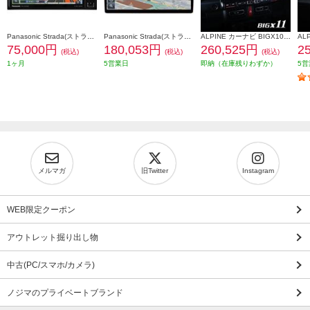
Panasonic Strada(ストラーダ) オンライン対応7Vワイド型カーナビ ワイド CN-CE01WDA
Panasonic Strada(ストラーダ) オンライン対応フローティング10V型有機ELカーナビ CN-F1X10C1DA
ALPINE カーナビ BIGX10型/ビッグX/ジムニー/ジムニーシエラ専用 EX10NX2-JI-64
75,000円
180,053円
260,525円
2
(税込)
(税込)
(税込)
1ヶ月
5営業日
即納（在庫残りわずか）
5営
メルマガ
旧Twitter
Instagram
WEB限定クーポン
アウトレット掘り出し物
中古(PC/スマホ/カメラ)
ノジマのプライベートブランド