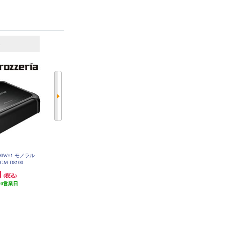
6
7
位
位
位
0W×1 モノラル
ALPINE 【ハイエース（200系）専
ALPINE ビルトインUSB/HDMI接
M-D8100
用】デジタルミラー取付けキット
続ユニット アルパインディスプレ
車外用リアカメラカバー（白）付
イオーディオ専用/アンバー色LED
円
11,844円
9,965円
(税込)
(税込)
(税込)
KCU-Y630DA-LED-A
き KTX-OC200HI-W
10営業日
355円分ポイント還元
298円分ポイント還元
発送目安:
5営業日
発送目安:
5営業日