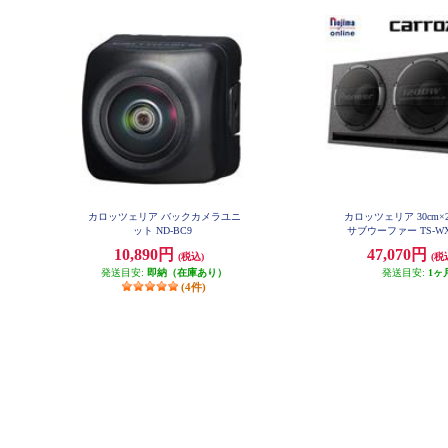
カロッツェリア バックカメラユニ
カロッツェリア 30cm
ット ND-BC9
サブウーファー TS-WX
10,890円
47,070円
(税込)
(税
発送目安:
即納（在庫あり）
発送目安:
1ヶ
(4件)