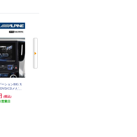
ゲーションBIG X
ALPINE カーナビゲーションBIG X
ALPINE カーナビゲーションBIG X
/DVD/CDメカレ
11【11型/ビッグX/DVD/CDメカレ
11【11型/ビッグX/DVD/CDメカレ
/ヴェルファイア
ス/ヴォクシー/ノア/エスクァイア
ス/デリカD:5専用 マイナーチェン
9円
237,978円
257,976円
(税込)
(税込)
(税込)
1NX2S-AV-30
（80系）】 EX11NX2S-NVE-80
ジ後】 EX11NX2S-D5-1-AR
5営業日
発送目安:
5営業日
発送目安:
5営業日