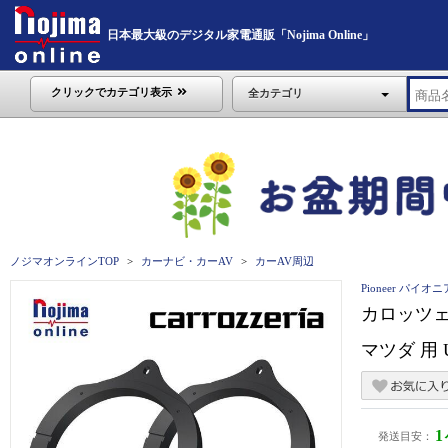
日本最大級のデジタル家電通販「Nojima Online」
クリックでカテゴリ表示
全カテゴリ
ノジマオンラインTOP
カーナビ・カーAV
カーAV周辺
Pioneer パイオニ
カロッツェ
マツダ 用 U
発送目安：