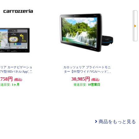
リア カーナビゲーショ
カロッツェリア プライベートモニ
7V型/HDパネル/AppleC
ター【9V型ワイド/VGA/ヘッドレ
droidAuto対応/TV/DVD/C
ストモニター】 TVM-PW930-2
,758円
30,985円
(税込)
(税込)
ooth/SD/チューナー・AV一
ナビ] AVIC-RZ722
発送目安:
1ヶ月
発送目安:
10営業日
商品をもっと見る