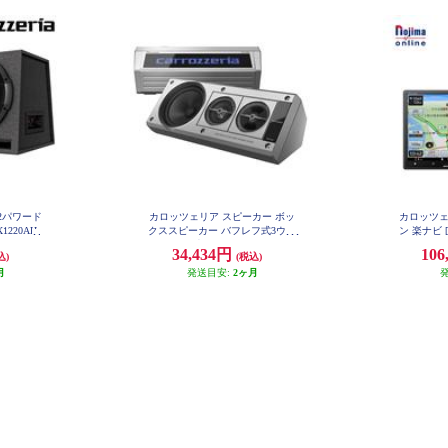
×2パワード
カロッツェリア スピーカー ボッ
カロッツェ
1220AH
クススピーカー バフレフ式3ウェ
ン 楽ナビ [
イ レトロ 光るロゴ ヤングタイマ
arPlay An
34,434円
106
込)
(税込)
ー TS-X40
D/Bluet
月
発送目安:
2ヶ月
体型メモリー