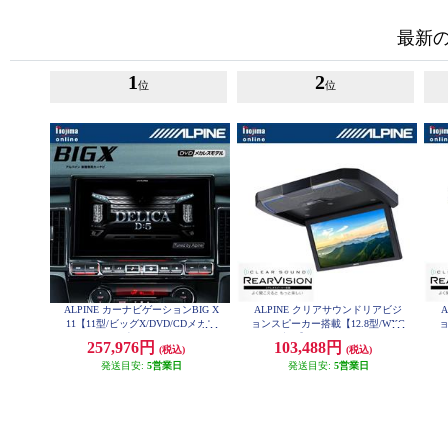
最新
1
2
位
位
ALPINE カーナビゲーションBIG X
ALPINE クリアサウンドリアビジ
11【11型/ビッグX/DVD/CDメカレ
ョンスピーカー搭載【12.8型/WXG
ョ
ス/デリカD:5専用 マイナーチェン
A液晶】 RXH12Z-LBS-B
257,976円
103,488円
(税込)
(税込)
ジ後】 EX11NX2S-D5-1-AR
発送目安:
5営業日
発送目安:
5営業日