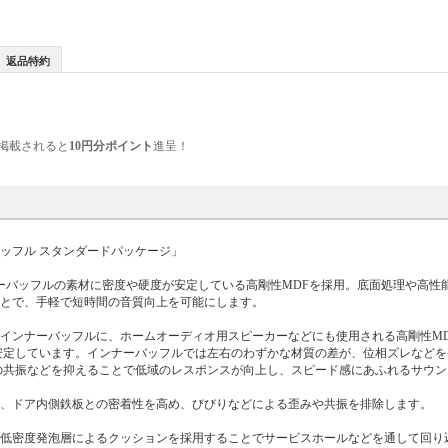
返品特約
掲載されると
10円分ポイント
進呈！
ッフル スタンダードパッケージ」
ーバッフルの素材に密度や硬度が安定している高剛性MDFを採用。底面処理や高性
ことで、手軽で短時間の音質向上を可能にします。
インナーバッフルに、ホームオーディオ用スピーカーなどにも使用される高剛性M
安定しています。インナーバッフルでは左右のわずかな材質の差が、位相ズレなど
の共振などを抑えることで低域のレスポンスが向上し、スピード感にあふれるサウ
で、ドア内側鉄板との密着性を高め、びびりなどによる歪みや共振を排除します。
た低密度発泡層によるクッションを採用することでサービスホールなどを通して回り