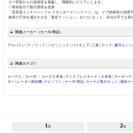
カー背面からの逆相音を遮蔽し、飛躍的にクリアにします。
◇簡単取付で取付環境を改善
「高音質インナーバッフル スタンダードパッケージ」は、ドア鉄板部の強度
相音の干渉を減少させる「遮音クッション」を1つにセット。自分の手でも取
関連メーカー（カーAV周辺）
アルパイン
|
ケンウッド
|
パナソニック
|
パイオニア
|
三菱
|
ヤック
|
慶洋エンジ
関連カテゴリ
カーナビ・カーAV
：
カーナビ本体
|
ディスプレイオーディオ本体
|
カーオーデ
ダー
|
レーダー探知機
|
ナビソフト
|
カーAV周辺
|
カーナビ取付キット
|
接続ケ
1
2
位
位