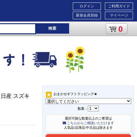
ログイン
ご利用ガイド
新規会員登録
マイページ
0
検索
おまかせギフトラッピング★
日産 スズキ
数量：
選択可能な数量以上のご希望は
こちらからご相談いただけます
人気品/品薄品/中古品は除きます