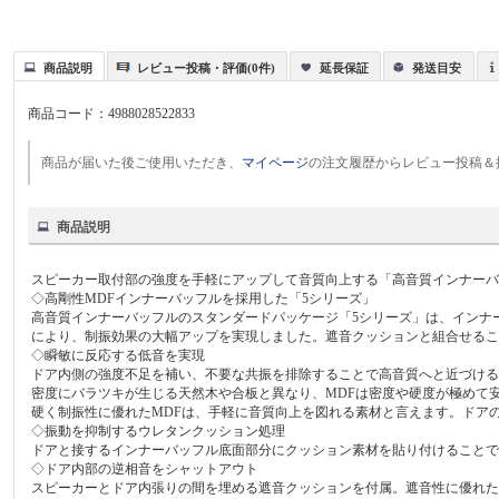
商品説明
レビュー投稿・評価(0件)
延長保証
発送目安
商品コード：
4988028522833
商品が届いた後ご使用いただき、
マイページ
の注文履歴からレビュー投稿＆
商品説明
スピーカー取付部の強度を手軽にアップして音質向上する「高音質インナーバ
◇高剛性MDFインナーバッフルを採用した「5シリーズ」
高音質インナーバッフルのスタンダードパッケージ「5シリーズ」は、インナ
により、制振効果の大幅アップを実現しました。遮音クッションと組合せる
◇瞬敏に反応する低音を実現
ドア内側の強度不足を補い、不要な共振を排除することで高音質へと近づける
密度にバラツキが生じる天然木や合板と異なり、MDFは密度や硬度が極めて
硬く制振性に優れたMDFは、手軽に音質向上を図れる素材と言えます。ドア
◇振動を抑制するウレタンクッション処理
ドアと接するインナーバッフル底面部分にクッション素材を貼り付けること
◇ドア内部の逆相音をシャットアウト
スピーカーとドア内張りの間を埋める遮音クッションを付属。遮音性に優れ