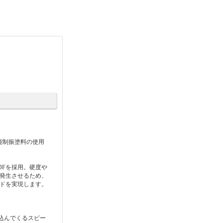
能制振塗料の使用
DFを採用。硬度や
を発生させるため、
ンドを実現します。
込んでくるスピー