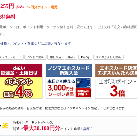
,255円
(税込)
97円分ポイント還元
送料無料
元ポイントは、ポイント利用・クーポン値引き時に変わります。ご注文時「注文内容確認
す。
価格・ポイント・在庫などは店頭と異なります
クレジットカード
コンビニ決済
銀行振込
d払い
PayPay
エポスかんたん決済
ちらの商品の価格・お支払方法・配送方法などはノジマオンライン限定サービスとなります。
高速インターネット @nifty光
最大30,100円分
開通で
ポイント進呈 [
詳細
]