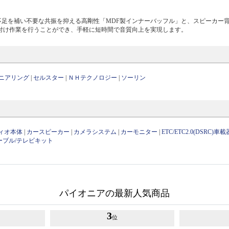
不足を補い不要な共振を抑える高剛性「MDF製インナーバッフル」と、スピーカー
付け作業を行うことができ、手軽に短時間で音質向上を実現します。
ニアリング
|
セルスター
|
ＮＨテクノロジー
|
ソーリン
ィオ本体
|
カースピーカー
|
カメラシステム
|
カーモニター
|
ETC/ETC2.0(DSRC)車載
ーブル/テレビキット
パイオニアの最新人気商品
3
位