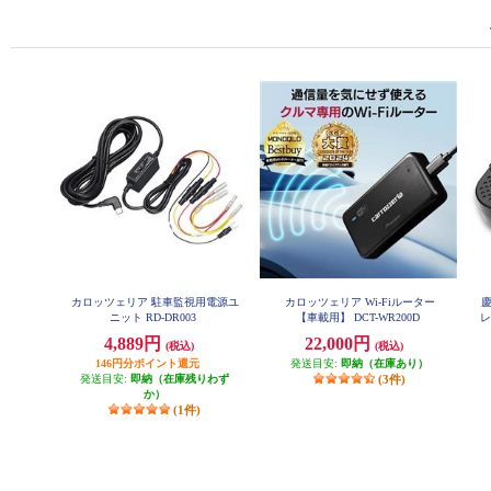
カロッツェリア 駐車監視用電源ユ
カロッツェリア Wi-Fiルーター
慶
ニット RD-DR003
【車載用】 DCT-WR200D
レス
4,889円
22,000円
(税込)
(税込)
146円分ポイント還元
発送目安:
即納（在庫あり）
発送目安:
即納（在庫残りわず
(3件)
か）
(1件)