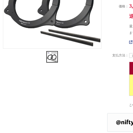
3
価格：
還
ま
支払方法：
こ