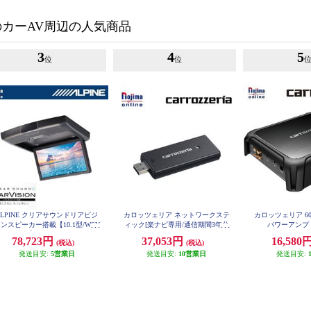
のカーAV周辺の人気商品
3
4
5
位
位
ALPINE クリアサウンドリアビジ
カロッツェリア ネットワークステ
カロッツェリア 60
ンスピーカー搭載【10.1型/WSV
ィック[楽ナビ専用/通信期間3年分
パワーアンプ G
GA液晶】 RSH10Z-LBS-B
付] ND-DC5
78,723円
37,053円
16,580
(税込)
(税込)
発送目安:
5営業日
発送目安:
10営業日
発送目安: