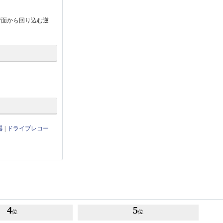
背面から回り込む逆
器
|
ドライブレコー
4
5
位
位