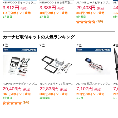
KENWOOD ダイハツミライース取付金具 UA-D71D
KENWOOD トヨタ車用取付キット UA-Y58D
ALPINE カーナビディスプレイオーディオ取付けキット N-BOX(JF5/6系)専用 KTX-XF11-NB-56-NR
3,812円
3,388円
29,403円
4
(税込)
(税込)
(税込)
114円分ポイント還元
101円分ポイント還元
882円分ポイント還元
1,
3営業日
3営業日
5営業日
5営
(1件)
カーナビ取付キットの人気ランキング
1
位
2
位
3
位
4
ALPINE カーナビディスプレイオーディオ取付けキット N-BOX(JF5/6系)専用 KTX-XF11-NB-56-NR
カロッツェリア 9Ｖ型カーナビゲーション取付キット KLS-H902D-2
ALPINE 純正ステアリングリモートコントロールキット【フローティングビッグDA専用】 KTX-G601R
29,403円
22,833円
7,107円
7
(税込)
(税込)
(税込)
882円分ポイント還元
684円分ポイント還元
213円分ポイント還元
2
5営業日
10営業日
1ヶ月
1ヶ
(1件)