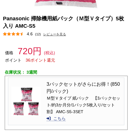
Panasonic 掃除機用紙パック（Ｍ型Ｖタイプ）5枚
入り AMC-S5
4.6
(12)
レビューを見る
720円
価格
(税込)
ポイント
36ポイント還元
在庫状況：
3週間
3パックセットがさらにお得！(850
円/パック)
Ｍ型Ｖタイプ 紙パック 【3パックセッ
ト/約3か月分/1パック5枚入り/セット
割】 AMC-S5-3SET
こちら