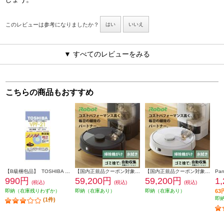
このレビューは参考になりましたか？
はい
いいえ
▼ すべてのレビューをみる
こちらの商品もおすすめ
【B級梱包品】 TOSHIBA クリーナー紙パック VPF21
【国内正規品クーポン対象外】 iRobot ロボット掃除機 「ルンバ」105 Combo+ AutoEmpty（コンボ プラス オートエンプティ） 充電ステーション ブラック オンライン限定モデル Y351060
【国内正規品クーポン対象外】 iRobot ロボット掃除機 「ルンバ」105 Combo+ AutoEmpty （コンボ プラス オートエンプティ）充電ステーション ホワイト オンライン限定モデル Y351260
990円
59,200円
59,200円
1
(税込)
(税込)
(税込)
即納（在庫残りわずか）
即納（在庫あり）
即納（在庫あり）
6
即
(1件)