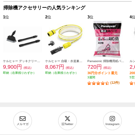
掃除機アクセサリーの人気ランキング
1
位
2
位
3
位
4
ケルヒャー デッキクリーナーPS20 2642-8710
ケルヒャー 自吸・水道兼用ホースセット ３ｍ 26442970
Panasonic 掃除機用紙パック（Ｍ型Ｖタイプ）5枚入り AMC-S5
9,900円
8,067円
720円
2
(税込)
(税込)
(税込)
即納（在庫残りわずか）
即納（在庫残りわずか）
36円分ポイント還元
2
3週間
5営
(12件)
メルマガ
旧Twitter
Instagram