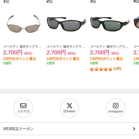
1
位
2
位
3
位
4
コールマン 偏光サングラス コールマン【UVカット/バネ丁番/レンズ:スモーク(トリアセ偏光)/フレームカラー:シャーリングガンメタル】 CO3008-1
コールマン 偏光サングラス コールマン【偏光レンズ/UVカット/レンズ:スモーク(トリアセ偏光)/フレームカラー:ブラック】 CO3033-1
コールマン 偏光サングラス コールマン【偏光レンズ/UVカット/レンズ:グリーンスモーク(トリアセ偏光)/フレームカラー:ブラック】 CO3033-3
2,700円
2,700円
2,700円
2
(税込)
(税込)
(税込)
135円分ポイント還元
135円分ポイント還元
135円分ポイント還元
1
3週間
3週間
3週間
3週
(1件)
メルマガ
旧Twitter
Instagram
WEB限定クーポン