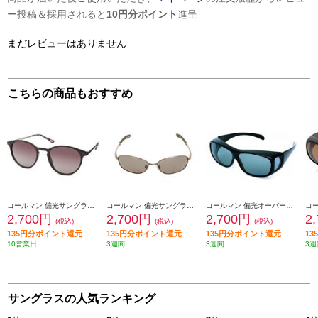
ー投稿＆採用されると
10円分ポイント
進呈
まだレビューはありません
こちらの商品もおすすめ
コールマン 偏光サングラス コールマン【偏光レンズ/ボストンタイプ/UVカット/レンズ:スモークハーフレンズ(トリアセ偏光)/フレームカラー:ブラック・ガンメタル】 CLA08-1
コールマン 偏光サングラス コールマン【UVカット/バネ丁番/レンズ:スモーク(トリアセ偏光)/フレームカラー:シャーリングガンメタル】 CO3008-1
コールマン 偏光オーバーグラス コールマン【ゆったり構造/レンズ:スモーク(トリアセ偏光)/フレームカラー:ブラック】 CO3012-1
2,700円
2,700円
2,700円
2
(税込)
(税込)
(税込)
135円分ポイント還元
135円分ポイント還元
135円分ポイント還元
1
10営業日
3週間
3週間
3週
サングラスの人気ランキング