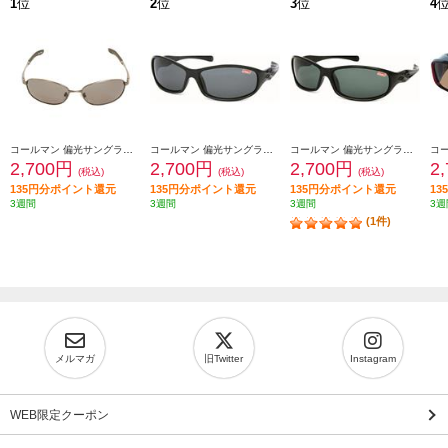
1
位
2
位
3
位
4
コールマン 偏光サングラス コールマン【UVカット/バネ丁番/レンズ:スモーク(トリアセ偏光)/フレームカラー:シャーリングガンメタル】 CO3008-1
コールマン 偏光サングラス コールマン【偏光レンズ/UVカット/レンズ:スモーク(トリアセ偏光)/フレームカラー:ブラック】 CO3033-1
コールマン 偏光サングラス コールマン【偏光レンズ/UVカット/レンズ:グリーンスモーク(トリアセ偏光)/フレームカラー:ブラック】 CO3033-3
2,700円
2,700円
2,700円
2
(税込)
(税込)
(税込)
135円分ポイント還元
135円分ポイント還元
135円分ポイント還元
1
3週間
3週間
3週間
3週
(1件)
メルマガ
旧Twitter
Instagram
WEB限定クーポン