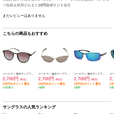
ー投稿＆採用されると
10円分ポイント
進呈
まだレビューはありません
こちらの商品もおすすめ
コールマン 偏光サングラス コールマン【偏光レンズ/ボストンタイプ/UVカット/レンズ:スモークハーフレンズ(トリアセ偏光)/フレームカラー:ブラック・ガンメタル】 CLA08-1
コールマン 偏光サングラス コールマン【UVカット/バネ丁番/レンズ:スモーク(トリアセ偏光)/フレームカラー:シャーリングガンメタル】 CO3008-1
コールマン 偏光サングラス コールマン【UVカット/レンズ:スモーク・ブルーミラー(トリアセ偏光)/フレームカラー:ガンメタル・ブラック】 CO3080-2
2,700円
2,700円
2,700円
2
(税込)
(税込)
(税込)
135円分ポイント還元
135円分ポイント還元
135円分ポイント還元
1
10営業日
3週間
3週間
3週
サングラスの人気ランキング