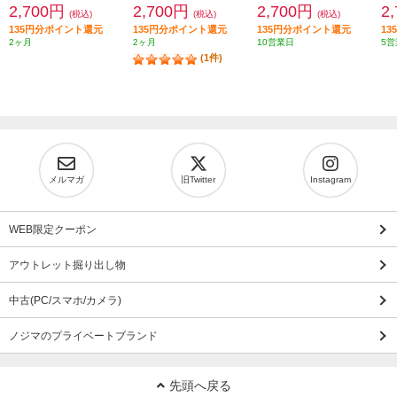
2,700円
2,700円
2,700円
2
(税込)
(税込)
(税込)
135円分ポイント還元
135円分ポイント還元
135円分ポイント還元
1
2ヶ月
2ヶ月
10営業日
5営
(1件)
メルマガ
旧Twitter
Instagram
WEB限定クーポン
アウトレット掘り出し物
中古(PC/スマホ/カメラ)
ノジマのプライベートブランド
先頭へ戻る