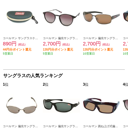
コールマン サングラスケース コールマン【ベルト通し/フック付き/グリーン】 CO07-1
コールマン 偏光サングラス コールマン【偏光レンズ/ボストンタイプ/UVカット/レンズ:スモークハーフレンズ(トリアセ偏光)/フレームカラー:ブラック・ガンメタル】 CLA08-1
コールマン 偏光サングラス コールマン【グリップ機能/UVカット/レンズ:ブラウン(トリアセ偏光)/フレームカラー:ブラウン】 CO3054-2
890円
2,700円
2,700円
2
(税込)
(税込)
(税込)
44円分ポイント還元
135円分ポイント還元
135円分ポイント還元
1
5営業日
5営業日
10営業日
10
サングラスの人気ランキング
1
位
2
位
3
位
4
コールマン 偏光サングラス コールマン【UVカット/バネ丁番/レンズ:スモーク(トリアセ偏光)/フレームカラー:シャーリングガンメタル】 CO3008-1
コールマン 偏光サングラス コールマン【偏光レンズ/UVカット/レンズ:グリーンスモーク(トリアセ偏光)/フレームカラー:ブラック】 CO3033-3
コールマン 跳ね上げ式偏光オーバーグラス コールマン【ゆったり構造/レンズ:ブラウン(トリアセ偏光)/フレームカラー:クリアワイン】 COV01-2