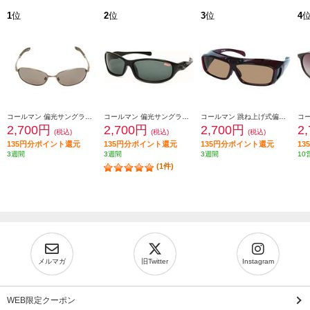
1
位
2
位
3
位
4
コールマン 偏光サングラス コールマン【UVカット/バネ丁番/レンズ:スモーク(トリアセ偏光)/フレームカラー:シャーリングガンメタル】 CO3008-1
コールマン 偏光サングラス コールマン【偏光レンズ/UVカット/レンズ:グリーンスモーク(トリアセ偏光)/フレームカラー:ブラック】 CO3033-3
コールマン 跳ね上げ式偏光オーバーグラス コールマン【ゆったり構造/レンズ:ブラウン(トリアセ偏光)/フレームカラー:クリアワイン】 COV01-2
2,700円
2,700円
2,700円
2
(税込)
(税込)
(税込)
135円分ポイント還元
135円分ポイント還元
135円分ポイント還元
1
3週間
3週間
3週間
10
(1件)
メルマガ
旧Twitter
Instagram
WEB限定クーポン