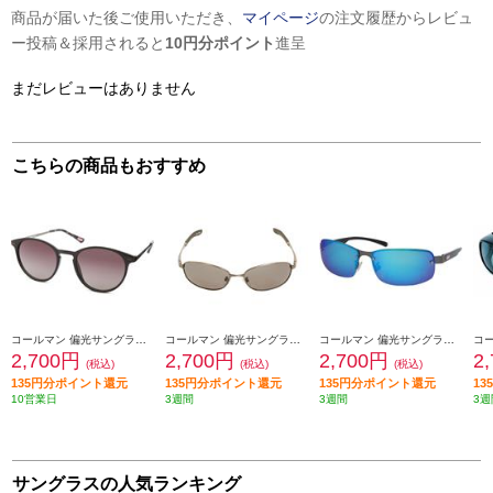
商品が届いた後ご使用いただき、
マイページ
の注文履歴からレビュ
ー投稿＆採用されると
10円分ポイント
進呈
まだレビューはありません
こちらの商品もおすすめ
コールマン 偏光サングラス コールマン【偏光レンズ/ボストンタイプ/UVカット/レンズ:スモークハーフレンズ(トリアセ偏光)/フレームカラー:ブラック・ガンメタル】 CLA08-1
コールマン 偏光サングラス コールマン【UVカット/バネ丁番/レンズ:スモーク(トリアセ偏光)/フレームカラー:シャーリングガンメタル】 CO3008-1
コールマン 偏光サングラス コールマン【UVカット/レンズ:スモーク・ブルーミラー(トリアセ偏光)/フレームカラー:ガンメタル・ブラック】 CO3080-2
2,700円
2,700円
2,700円
2
(税込)
(税込)
(税込)
135円分ポイント還元
135円分ポイント還元
135円分ポイント還元
1
10営業日
3週間
3週間
3週
サングラスの人気ランキング