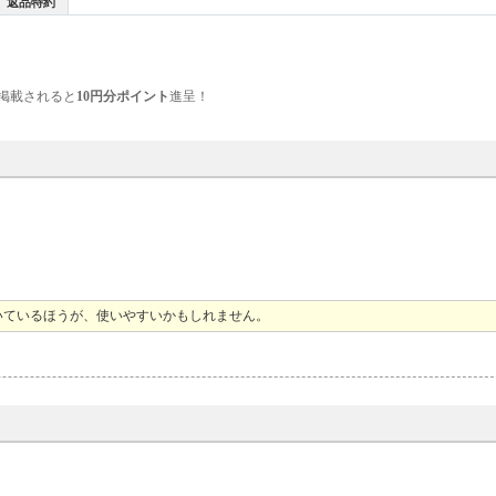
返品特約
掲載されると
10円分ポイント
進呈！
いているほうが、使いやすいかもしれません。