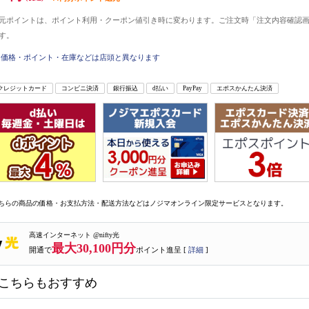
元ポイントは、ポイント利用・クーポン値引き時に変わります。ご注文時「注文内容確認
す。
価格・ポイント・在庫などは店頭と異なります
クレジットカード
コンビニ決済
銀行振込
d払い
PayPay
エポスかんたん決済
ちらの商品の価格・お支払方法・配送方法などはノジマオンライン限定サービスとなります。
高速インターネット @nifty光
最大30,100円分
開通で
ポイント進呈 [
詳細
]
こちらもおすすめ