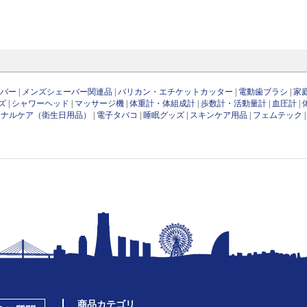
ーバー
|
メンズシェーバー関連品
|
バリカン・エチケットカッター
|
電動歯ブラシ
|
家
ズ
|
シャワーヘッド
|
マッサージ機
|
体重計・体組成計
|
歩数計・活動量計
|
血圧計
|
ソナルケア（衛生日用品）
|
電子タバコ
|
睡眠グッズ
|
スキンケア用品
|
フェムテック
商品カテゴリ