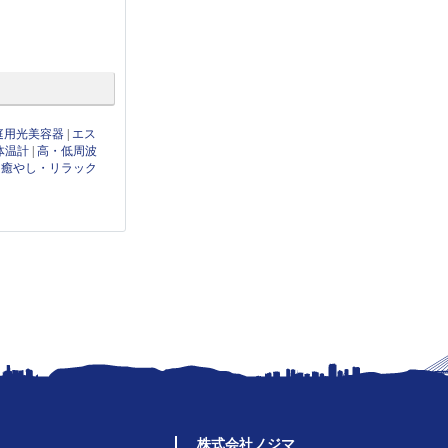
庭用光美容器
|
エス
体温計
|
高・低周波
|
癒やし・リラック
株式会社ノジマ