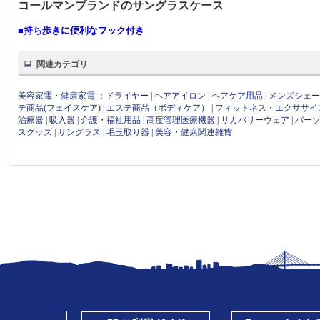
コールマンブランドのサングラスケース
■持ち歩きに便利なフック付き
関連カテゴリ
美容家電・健康家電
：
ドライヤー
|
ヘアアイロン
|
ヘアケア用品
|
メンズシェ
テ商品(フェイスケア)
|
エステ商品（ボディケア）
|
フィットネス・エクササイ
治療器
|
吸入器
|
介護・福祉用品
|
高度管理医療機器
|
リカバリーウェア
|
パー
スグッズ
|
サングラス
|
毛玉取り器
|
美容・健康関連雑貨