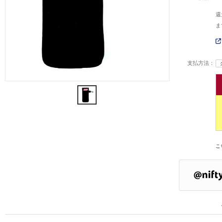
還
ま
支払方法：
こ