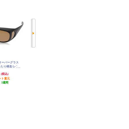
オーバーグラス
コールマン 偏光サングラス コー
コールマン 偏光サングラス コー
たり構造/レン
ルマン【偏光レンズ/UVカット/レ
ルマン【偏光レンズ/UVカット/レ
アセ偏光)/フレー
ンズ:スモーク(トリアセ偏光)/フレ
ンズ:グリーンスモーク(トリアセ
円
2,700円
2,700円
(税込)
(税込)
(税込)
ット】 CO301
ームカラー:ブラック】 CO3033-1
偏光)/フレームカラー:ブラック】
2
CO3033-3
ント還元
135円分ポイント還元
135円分ポイント還元
:
3週間
発送目安:
3週間
発送目安:
3週間
(1件)