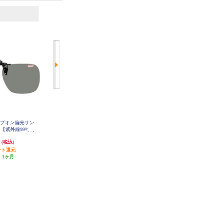
6
7
位
位
位
ップオン偏光サン
コールマン 偏光サングラス コー
コールマン 偏光オーバーグラス
【紫外線99%カ
ルマン【UVカット/バネ丁番/レン
コールマン【ゆったり構造/レン
着/ケース付き/
ズ:ブラウン(トリアセ偏光)/フレー
ズ:スモーク(トリアセ偏光)/フレー
円
2,700円
2,700円
(税込)
(税込)
(税込)
トリアセ偏光)/フ
ム:シャーリングブラウン】 CO300
ムカラー:ブラック】 CO3012-1
8-2
ク】 CL03-1
ント還元
135円分ポイント還元
135円分ポイント還元
:
1ヶ月
発送目安:
3週間
発送目安:
3週間