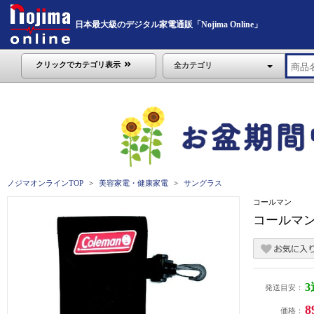
日本最大級のデジタル家電通販「Nojima Online」
クリックでカテゴリ表示
全カテゴリ
ノジマオンラインTOP
美容家電・健康家電
サングラス
コールマン
コールマン
発送目安：
8
価格：