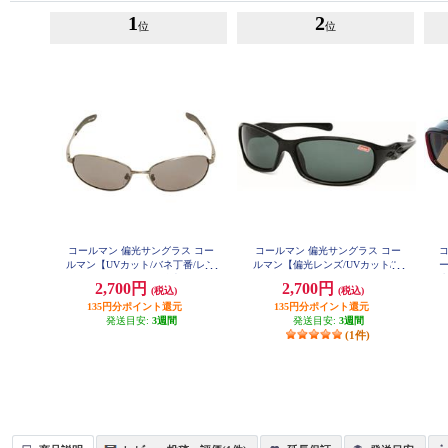
1
2
位
位
コールマン 偏光サングラス コー
コールマン 偏光サングラス コー
ルマン【UVカット/バネ丁番/レン
ルマン【偏光レンズ/UVカット/レ
ズ:スモーク(トリアセ偏光)/フレー
ンズ:グリーンスモーク(トリアセ
造
2,700円
2,700円
(税込)
(税込)
ムカラー:シャーリングガンメタ
偏光)/フレームカラー:ブラック】
フ
CO3033-3
135円分ポイント還元
ル】 CO3008-1
135円分ポイント還元
発送目安:
3週間
発送目安:
3週間
(1件)