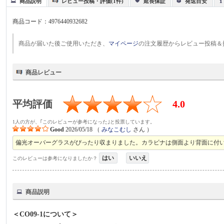
商品説明
レビュー投稿・評価(1件)
延長保証
発送目安
商品コード：
4976440932682
商品が届いた後ご使用いただき、
マイページ
の注文履歴からレビュー投稿＆
商品レビュー
平均評価
4.0
1人の方が、｢このレビューが参考になった｣と投票しています。
Good
2026/05/18
（
みなこむし
さん ）
偏光オーバーグラスがぴったり収まりました。カラビナは側面より背面に付
はい
いいえ
このレビューは参考になりましたか？
商品説明
＜CO09-1について＞