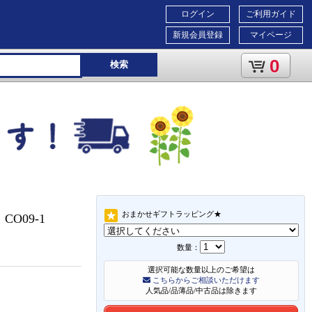
ログイン
ご利用ガイド
新規会員登録
マイページ
0
検索
おまかせギフトラッピング★
O09-1
数量：
選択可能な数量以上のご希望は
こちらからご相談いただけます
人気品/品薄品/中古品は除きます