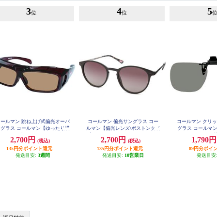
3
4
5
位
位
コールマン 跳ね上げ式偏光オーバ
コールマン 偏光サングラス コー
コールマン クリ
ーグラス コールマン【ゆったり構
ルマン【偏光レンズ/ボストンタイ
グラス コールマン
/レンズ:ブラウン(トリアセ偏光)/
プ/UVカット/レンズ:スモークハー
ット/ワンタッチ装
2,700円
2,700円
1,790
(税込)
(税込)
レームカラー:クリアワイン】 C
フレンズ(トリアセ偏光)/フレーム
レンズ:スモーク(
OV01-2
135円分ポイント還元
カラー:ブラック・ガンメタル】 C
135円分ポイント還元
レームカラー:ブラッ
89円分ポイ
LA08-1
発送目安:
3週間
発送目安:
10営業日
発送目安