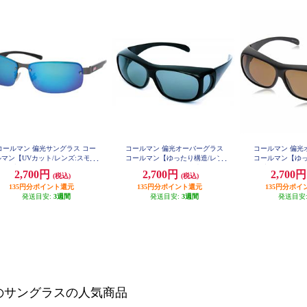
コールマン 偏光サングラス コー
コールマン 偏光オーバーグラス
コールマン 偏光
ルマン【UVカット/レンズ:スモー
コールマン【ゆったり構造/レン
コールマン【ゆっ
ク・ブルーミラー(トリアセ偏光)/
ズ:スモーク(トリアセ偏光)/フレー
ズ:ブラウン(トリ
2,700円
2,700円
2,700
(税込)
(税込)
フレームカラー:ガンメタル・ブラ
ムカラー:ブラック】 CO3012-1
ムカラー:ブラックマ
2-
135円分ポイント還元
ック】 CO3080-2
135円分ポイント還元
135円分ポイ
発送目安:
3週間
発送目安:
3週間
発送目安
のサングラスの人気商品