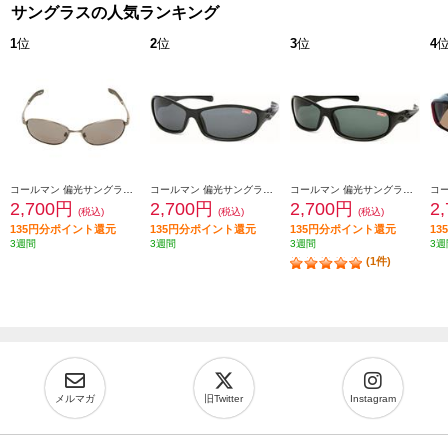
サングラスの人気ランキング
1
位
2
位
3
位
4
コールマン 偏光サングラス コールマン【UVカット/バネ丁番/レンズ:スモーク(トリアセ偏光)/フレームカラー:シャーリングガンメタル】 CO3008-1
コールマン 偏光サングラス コールマン【偏光レンズ/UVカット/レンズ:スモーク(トリアセ偏光)/フレームカラー:ブラック】 CO3033-1
コールマン 偏光サングラス コールマン【偏光レンズ/UVカット/レンズ:グリーンスモーク(トリアセ偏光)/フレームカラー:ブラック】 CO3033-3
2,700円
2,700円
2,700円
2
(税込)
(税込)
(税込)
135円分ポイント還元
135円分ポイント還元
135円分ポイント還元
1
3週間
3週間
3週間
3週
(1件)
メルマガ
旧Twitter
Instagram