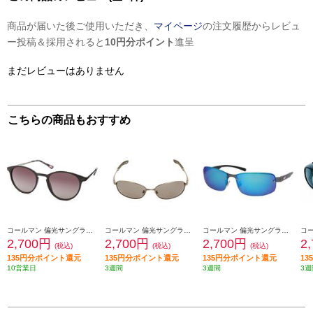
商品が届いた後ご使用いただき、
マイページ
の注文履歴からレビュ
ー投稿＆採用されると
10円分ポイント
進呈
まだレビューはありません
こちらの商品もおすすめ
コールマン 偏光サングラス コールマン【偏光レンズ/ボストンタイプ/UVカット/レンズ:スモークハーフレンズ(トリアセ偏光)/フレームカラー:ブラック・ガンメタル】 CLA08-1
コールマン 偏光サングラス コールマン【UVカット/バネ丁番/レンズ:スモーク(トリアセ偏光)/フレームカラー:シャーリングガンメタル】 CO3008-1
コールマン 偏光サングラス コールマン【UVカット/レンズ:スモーク・ブルーミラー(トリアセ偏光)/フレームカラー:ガンメタル・ブラック】 CO3080-2
2,700円
2,700円
2,700円
2
(税込)
(税込)
(税込)
135円分ポイント還元
135円分ポイント還元
135円分ポイント還元
1
10営業日
3週間
3週間
3週