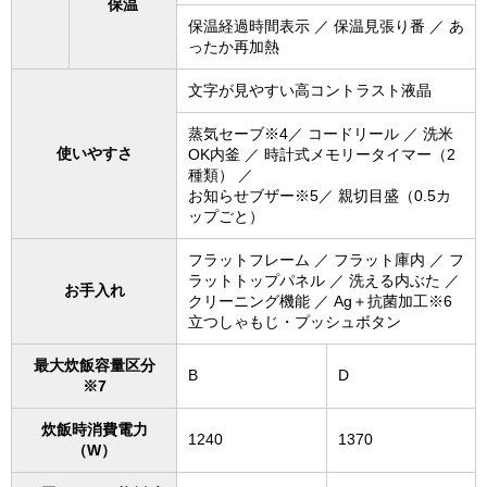
保温
保温経過時間表示 ／ 保温見張り番 ／ あ
ったか再加熱
文字が見やすい高コントラスト液晶
蒸気セーブ※4／ コードリール ／ 洗米
使いやすさ
OK内釜 ／ 時計式メモリータイマー（2
種類） ／
お知らせブザー※5／ 親切目盛（0.5カ
ップごと）
フラットフレーム ／ フラット庫内 ／ フ
ラットトップパネル ／ 洗える内ぶた ／
お手入れ
クリーニング機能 ／ Ag＋抗菌加工※6
立つしゃもじ・プッシュボタン
最大炊飯容量区分
B
D
※7
炊飯時消費電力
1240
1370
（W）