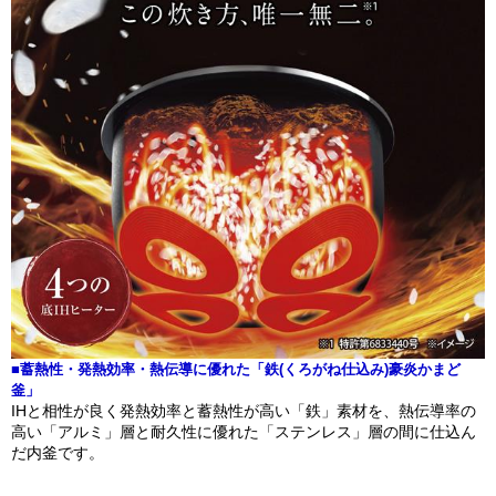
■蓄熱性・発熱効率・熱伝導に優れた「鉄(くろがね仕込み)豪炎かまど
釜」
IHと相性が良く発熱効率と蓄熱性が高い「鉄」素材を、熱伝導率の
高い「アルミ」層と耐久性に優れた「ステンレス」層の間に仕込ん
だ内釜です。