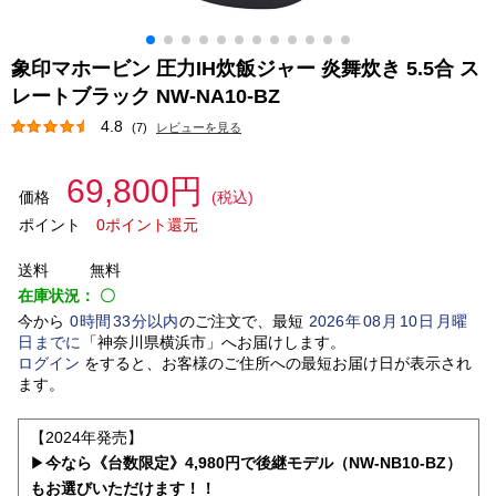
象印マホービン 圧力IH炊飯ジャー 炎舞炊き 5.5合 ス
レートブラック NW-NA10-BZ
4.8
(7)
レビューを見る
69,800円
価格
(税込)
ポイント
0ポイント還元
送料
無料
在庫状況：
〇
今から
0
時間
33
分以内
のご注文で、最短
2026
年
08
月
10
日
月曜
日
までに
「
神奈川県横浜市
」
へお届けします。
ログイン
をすると、お客様のご住所への最短お届け日が表示され
ます。
【2024年発売】
▶
今なら《台数限定》4,980円で後継モデル（NW-NB10-BZ）
もお選びいただけます！！