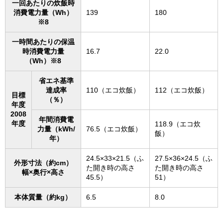
一回あたりの炊飯時
消費電力量（Wh）
139
180
※8
一時間あたりの保温
時消費電力量
16.7
22.0
（Wh）※8
省エネ基準
達成率
110（エコ炊飯）
112（エコ炊飯）
目標
（％）
年度
2008
年間消費電
年度
118.9（エコ炊
力量（kWh/
76.5（エコ炊飯）
飯）
年）
24.5×33×21.5（ふ
27.5×36×24.5（ふ
外形寸法（約cm）
た開き時の高さ
た開き時の高さ
幅×奥行×高さ
45.5）
51）
本体質量（約kg）
6.5
8.0