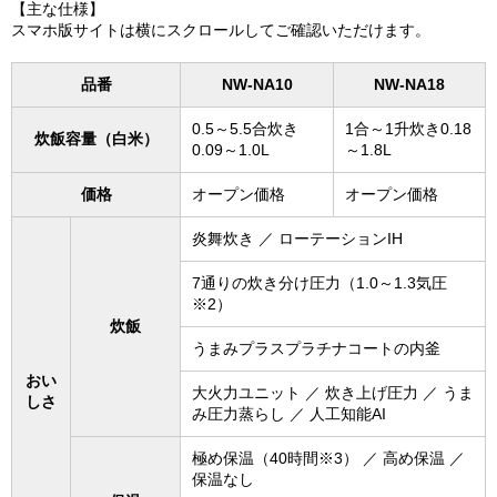
【主な仕様】
スマホ版サイトは横にスクロールしてご確認いただけます。
品番
NW-NA10
NW-NA18
0.5～5.5合炊き
1合～1升炊き0.18
炊飯容量（白米）
0.09～1.0L
～1.8L
価格
オープン価格
オープン価格
炎舞炊き ／ ローテーションIH
7通りの炊き分け圧力（1.0～1.3気圧
※2）
炊飯
うまみプラスプラチナコートの内釜
おい
大火力ユニット ／ 炊き上げ圧力 ／ うま
しさ
み圧力蒸らし ／ 人工知能AI
極め保温（40時間※3） ／ 高め保温 ／
保温なし