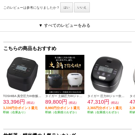
このレビューは参考になりましたか？
はい
いいえ
▼ すべてのレビューをみる
こちらの商品もおすすめ
TOSHIBA 真空圧力IH炊飯器 【5.5合炊 / 真空圧力IH / グランブラック】 RC-10HGX-K
タイガー 土鍋圧力IHジャー炊飯器【ご泡火炊き/5.5合/土鍋釜/300℃WレイヤーIH/多段階圧力/ストーンブラック】 JRX-S100KS
タイガー 圧力IHジャー炊飯器【タイガーご泡火炊き/5.5合/遠赤9層土鍋かまどコート釜/ソレノイド式多段階圧力機構/オフブラック】 JRI-G100KO
33,396円
89,800円
47,310円
4
(税込)
(税込)
(税込)
3,339円分ポイント還元
8,980円分ポイント還元
2,365円分ポイント還元
2,
即納（在庫あり）
即納（在庫残りわずか）
即納（在庫残りわずか）
即