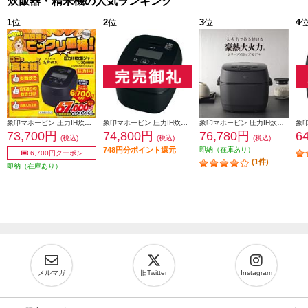
炊飯器・精米機の人気ランキング
1
位
2
位
3
位
4
象印マホービン 圧力IH炊飯ジャー 炎舞炊き ［5.5合/スレートブラック］ NW-NB10-BZ
象印マホービン 圧力IH炊飯ジャー 炎舞炊き 5.5合炊き 濃墨 NW-FC10-BZ
象印マホービン 圧力IH炊飯ジャー 豪熱大火力 ［5.5合/スレートブラック］ NWWB10-BZ
73,700円
74,800円
76,780円
6
(税込)
(税込)
(税込)
748円分ポイント還元
即納（在庫あり）
6,700円クーポン
(1件)
即納（在庫あり）
メルマガ
旧Twitter
Instagram