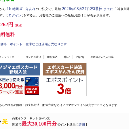
16
41
2026
08
27
木曜日
から
時間
分以内
のご注文で、最短
年
月
日
までに
「
神奈川
す。
[
ログイン
]をすると、お客様のご住所への最短お届け日が表示されます。
,262円
(税込)
送料無料
価格・ポイント・在庫などは店頭と異なります
クレジットカード
コンビニ決済
銀行振込
d払い
PayPay
エポスかんたん決済
ちらの商品の価格・お支払方法・配送方法などはノジマオンライン限定サービスとなります。
高速インターネット @nifty光
最大30,100円分
開通で
ポイント進呈 [
詳細
]