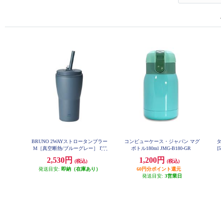
BRUNO 2WAYストロータンブラー
コンピューケース・ジャパン マグ
M［真空断熱/ブルーグレー］ BH
ボトル180ml JMG-B180-GR
[
K322-BGY
2,530円
1,200円
(税込)
(税込)
発送目安:
即納（在庫あり）
60円分ポイント還元
発送目安:
3営業日