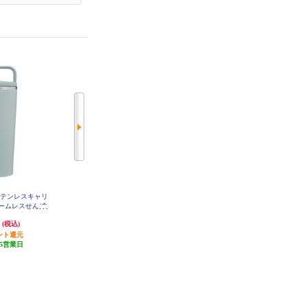
ステンレスキャリ
象印マホービン ステンレスキャリ
BRUNO 2WAYストロータンブラー
ームレスせん/食
ータンブラー【シームレスせん/食
M［真空断熱/ホワイト］ BHK322-
WH
ルタイプ/パウダ
洗機対応/ハンドルタイプ/パウダ
円
3,630円
2,530円
(税込)
(税込)
(税込)
アッシュグリー
ーコーティング/アーバンブルー/3
X-JS30-GM
ント還元
363円分ポイント還元
00ml/】 SX-JS30-AM
発送目安:
10営業日
5営業日
発送目安:
5営業日