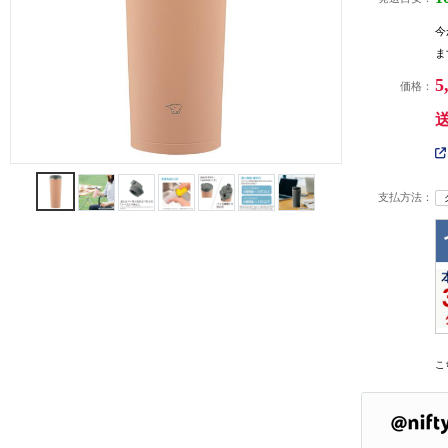
今
ま
5
価格：
支払方法：
こ