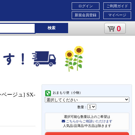
ログイン
ご利用ガイド
新規会員登録
マイページ
0
検索
おまもり便（小物）
ベージュ] SX-
数量：
選択可能な数量以上のご希望は
こちらからご相談いただけます
人気品/品薄品/中古品は除きます