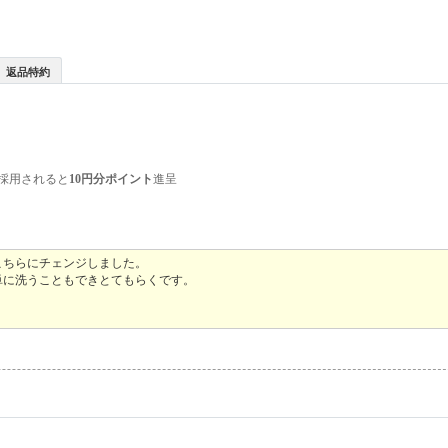
返品特約
採用されると
10円分ポイント
進呈
こちらにチェンジしました。
単に洗うこともできとてもらくです。