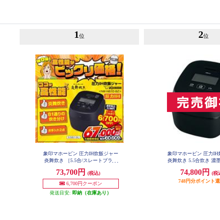
1
2
位
位
象印マホービン 圧力IH炊飯ジャー
象印マホービン 圧力I
炎舞炊き ［5.5合/スレートブラッ
炎舞炊き 5.5合炊き 濃墨 
-BZ
ク］ NW-NB10-BZ
73,700円
74,800円
(税込)
(税
748円分ポイント
6,700円クーポン
発送目安:
即納（在庫あり）