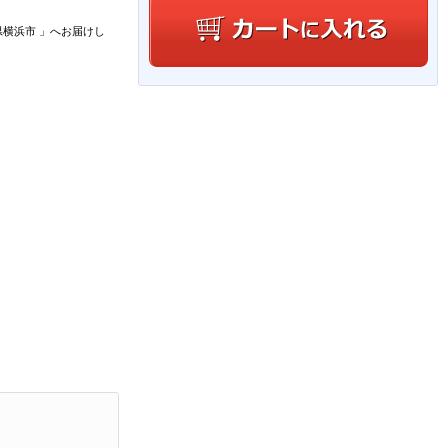
県横浜市
」
へお届けし