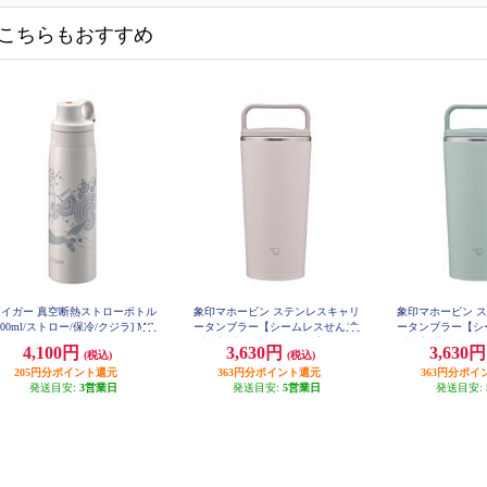
こちらもおすすめ
タイガー 真空断熱ストローボトル
象印マホービン ステンレスキャリ
象印マホービン 
500ml/ストロー/保冷/クジラ] MC
ータンブラー【シームレスせん/食
ータンブラー【シ
S-A501WS
洗機対応/ハンドルタイプ/パウダ
洗機対応/ハンド
4,100円
3,630円
3,630
(税込)
(税込)
ーコーティング/シアーグレー/300
ーコーティング/
205円分ポイント還元
363円分ポイント還元
ml/】 SX-JS30-HM
ン/300ml/】 S
363円分ポイ
発送目安:
3営業日
発送目安:
5営業日
発送目安: