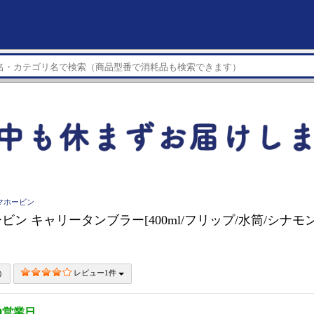
象印マホービン
ン キャリータンブラー[400ml/フリップ/水筒/シナモン
レビュー1件
0営業日