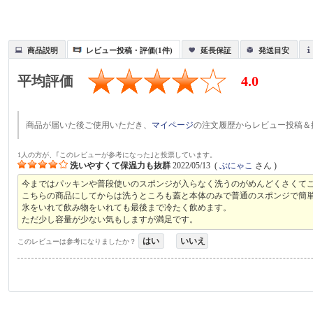
商品説明
レビュー投稿・評価(1件)
延長保証
発送目安
平均評価
4.0
商品が届いた後ご使用いただき、
マイページ
の注文履歴からレビュー投稿＆
1人の方が、｢このレビューが参考になった｣と投票しています。
洗いやすくて保温力も抜群
2022/05/13
(
ぶにゃこ
さん )
今まではパッキンや普段使いのスポンジが入らなく洗うのがめんどくさくて
こちらの商品にしてからは洗うところも蓋と本体のみで普通のスポンジで簡
氷をいれて飲み物をいれても最後まで冷たく飲めます。
ただ少し容量が少ない気もしますが満足です。
はい
いいえ
このレビューは参考になりましたか？