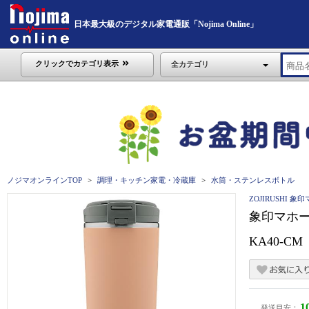
日本最大級のデジタル家電通販「Nojima Online」
クリックでカテゴリ表示
全カテゴリ
ノジマオンラインTOP
調理・キッチン家電・冷蔵庫
水筒・ステンレスボトル
ZOJIRUSHI 
象印マホービ
KA40-CM
1
発送目安：