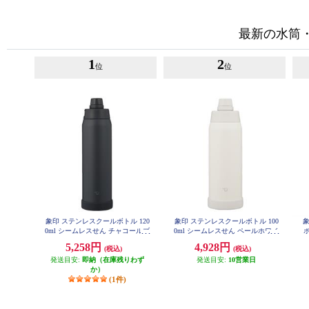
最新の水筒
1
2
位
位
象印 ステンレスクールボトル 120
象印 ステンレスクールボトル 100
0ml シームレスせん チャコールブ
0ml シームレスせん ペールホワイ
ボ
ラック SDKA120-BM
ト SDKA100-WM
5,258円
4,928円
(税込)
(税込)
発送目安:
即納（在庫残りわず
発送目安:
10営業日
か）
(1件)