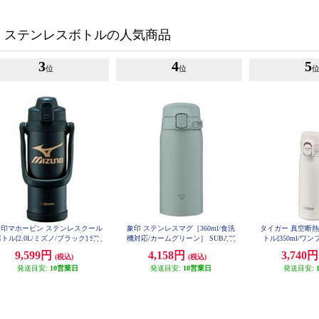
・ステンレスボトルの人気商品
3
4
5
位
位
象印マホービン ステンレスクール
象印 ステンレスマグ［360ml/食洗
タイガー 真空断
トル[2.0L/ミズノ/ブラック] SD-
機対応/カームグリーン］ SUBA36
トル[350ml/ワ
BX20-BA
-GM
温/シェルホワイト]
9,599円
4,158円
3,740
(税込)
(税込)
R
発送目安:
10営業日
発送目安:
10営業日
発送目安: