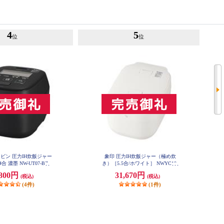
4
5
位
位
ビン 圧力IH炊飯ジャー
象印 圧力IH炊飯ジャー（極め炊
合 濃墨 NW-UT07-BZ
き）［5.5合/ホワイト］ NWYC10-
WA
,800円
31,670円
(税込)
(税込)
(4件)
(1件)