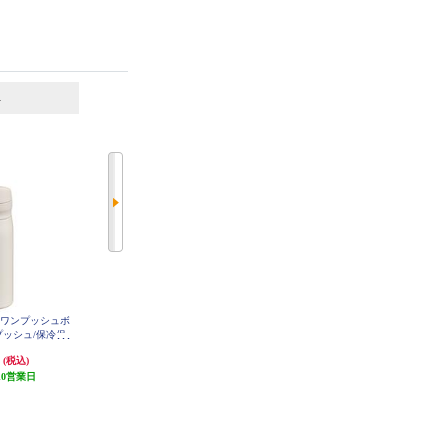
6
7
位
位
位
熱ワンプッシュボ
象印マホービン ステンレスキャリ
ソーダストリーム 炭酸飲料対応ス
ンプッシュ/保冷保
ータンブラー【シームレスせん/食
テンレスボトルイージーミックス
 MKR-W035W
洗機対応/ハンドルタイプ/パウダ
ミント 満水容量710ml SSB0092
円
3,630円
5,940円
(税込)
(税込)
(税込)
ーコーティング/シアーグレー/300
10営業日
363円分ポイント還元
ml/】 SX-JS30-HM
発送目安:
10営業日
発送目安:
5営業日