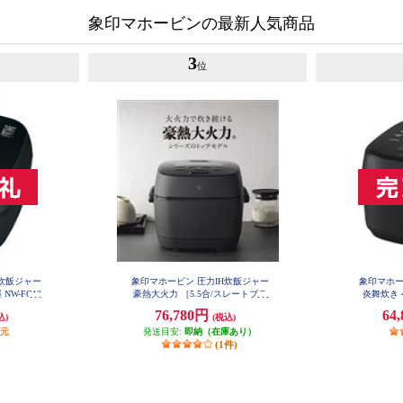
象印マホービンの最新人気商品
3
位
H炊飯ジャー
象印マホービン 圧力IH炊飯ジャー
象印マホー
NW-FC10
豪熱大火力 ［5.5合/スレートブラ
炎舞炊き 4
ック］ NWWB10-BZ
76,780円
64
込)
(税込)
還元
発送目安:
即納（在庫あり）
(1件)