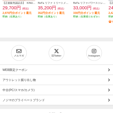
【正規販売認証店】 KINUJO 2wayヘアアイロン 32mm シルクプレート 耐熱シリコンカバー付属 ホワイト 2W02
ReFa リファ トリートメントアイロン TREATMENT IRON シャンパングレージュ RE-CW-48A
ReFa リファパワーストレートアイロン（ReFa POWER STRAIGHT IRON）ブラック RE-CA-03A
29,700円
35,200円
33,000円
2
(税込)
(税込)
(税込)
2,970円分ポイント還元
352円分ポイント還元
330円分ポイント還元
2,
即納（在庫あり）
即納（在庫あり）
即納（在庫残りわずか）
即
メルマガ
旧Twitter
Instagram
WEB限定クーポン
アウトレット掘り出し物
中古(PC/スマホ/カメラ)
ノジマのプライベートブランド