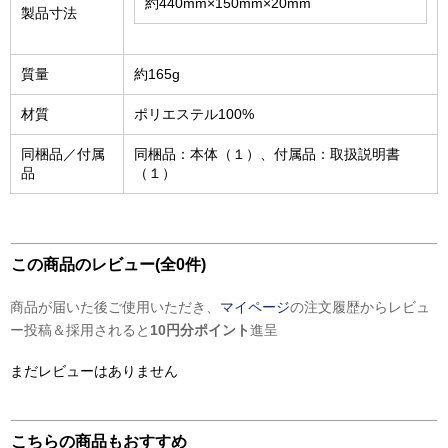
約440mm×150mm×20mm
製品寸法
質量
約165g
材質
ポリエステル100%
同梱品／付属
同梱品：本体（１）、付属品：取扱説明書
品
（１）
この商品のレビュー(全0件)
商品が届いた後ご使用いただき、
マイページ
の注文履歴からレビュ
ー投稿＆採用されると
10円分ポイント
進呈
まだレビューはありません
こちらの商品もおすすめ