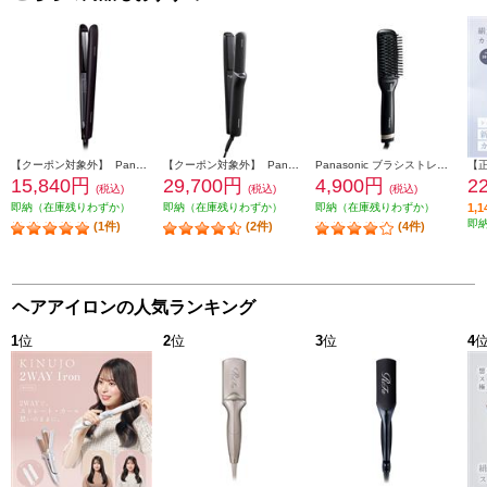
【クーポン対象外】 Panasonic ストレートアイロン ナノケア 黒【5段階温度調整/ナノイー搭載】 EH-HS0J-K
【クーポン対象外】 Panasonic ストレートアイロン ナノケア 【高浸透ナノイー/スムースシルキープレート/ディープネイビー】 EH-HN50-A
Panasonic ブラシストレートアイロン イオニティ 【スリムタイプ/温度均一機能/海外両用/ブラック】 EH-HS21-K
15,840円
29,700円
4,900円
2
(税込)
(税込)
(税込)
即納（在庫残りわずか）
即納（在庫残りわずか）
即納（在庫残りわずか）
1,
即
(1件)
(2件)
(4件)
ヘアアイロンの人気ランキング
1
位
2
位
3
位
4